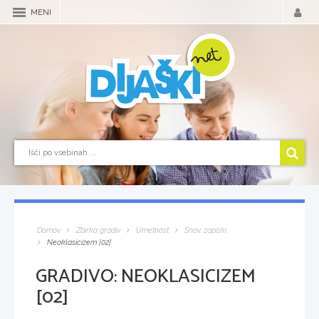
MENI
Domov
Zbirka gradiv
Umetnost
Snov, zapiski
Neoklasicizem [02]
GRADIVO:
NEOKLASICIZEM
[02]