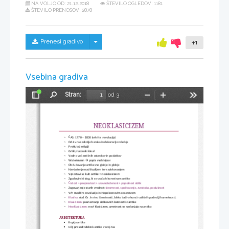
NA VOLJO OD:
21.12.2018
ŠTEVILO OGLEDOV: 1181
ŠTEVILO PRENOSOV: 2878
Skrij/prikaži meni
Prenesi gradivo
+1
Vsebina gradiva
Stran:
od 3
Preklopi
Najdi
Pomanjšaj
Povečaj
Orodja
stransko
vrstico
NEOKLASICIZEM
~
ČAS: 1770 – 1830 (vrh fra  revolucija)
~
Odziv na razkošje baroka in dekoracijo rokokja
~
Protiutež religiji
~
Grški platonski ideal
~
Vedno več antičnih ostankov in podatkov
~
Wickelmann 
 popis vseh kipov

~
Občudovanje antike vse globje in globje
~
Navdušenje nad študijem ter raziskovanjem
~
Vzpostavi se kult antike = neoklasicizem
~
Zgodovinski slog, ki se vrača h koreninam antike
~
Čistost + preprostost + uravnoteženost + popolnost oblik 
~
Zagovarjanje starih vrednot: 
skromnost, spoštovanje, zvestoba, poslušnost
~
Vrh med Fra revolucijo in Napoleonovim cesarstvom
~
Klasika: 
obd. Gr. In rim. Umetnosti, lahko tudi vrhunci različnih področjih umetnosti.
~
Klasicizem:
 posnemanje oblikovnih lastnosti iz antike
~
Neoklasicizem: 
novi klasicizem, umetnost se naslanjajo na antiko
ARHITEKTURA
Kopija antike

Cilj: presadit delček antike v svoj čas
