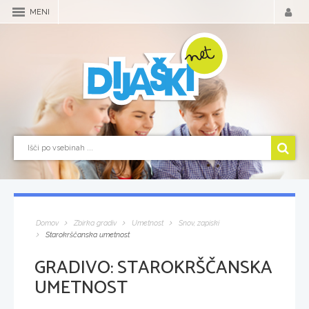
MENI
Domov
Zbirka gradiv
Umetnost
Snov, zapiski
Starokrščanska umetnost
GRADIVO:
STAROKRŠČANSKA
UMETNOST