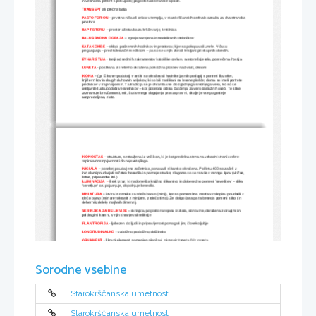
in večinoma prekrit s polkupolo; pogosto tudi stranske apside.
TRANSEPT
 ali prečna ladja 
PASTOFORION
 – prvotno niša ali celica v templju, v starokrščanskih cerkvah oznaka za dva stranska
prostora
BAPTISTERIJ
– prostor ali stavba za krščevanje, krstilnica
BALUSRADNA OGRAJA
 – ograja narejena iz modeliranih stebričkov
KATAKOMBE
 – sklopi podzemnih hodnikov in prostorov, kjer so pokopavali umrle. V času 
preganjanja – pred tolerančnim ediktom – pa so se v njih zbirali kristjani pri skupnih obredih.
EVHARISTIJA
 - tretji od sedmih zakramentov katoliške cerkve, sveto rešnje telo, posvečena hostija
LUNETA
 - poslikana ali reliefno okrašena polkrožna ploskev nad vrati, oknom
IKONA
 – (gr. Eikone=podoba) v antiki so okraševali hodnike javnih poslopij s portreti filozofov, 
književnikov in drugih duhovnih veljakov, ki so bili naslikani na lesene plošče; doma so imeli portrete 
prednikov v trajen spomin. Ta tradicija se je ohranila vse do zgodnjega srednjega veka, ko so se 
uveljavile tudi upodobitve svetnikov – kot posebna oblika čaščenja za vero zaslužnih oseb. Te slike 
zaznamuje brezčasnost, mir, čustvenega dogajanja pravzaprav ni, okolje je vse pogosteje 
neopredeljeno, zlato.
IKONOSTAS
 – struktura, sestavljena iz več ikon, ki je kot predelna stena na vzhodni strani cerkve 
zapirala dostop javnosti do najsvetejšega.
INICIALA
 – posebej poudarjena začetnica, ponavadi slikarsko okrašena. Pol letu 400 so začeli z 
inicialami poudarjati začetek besedila in pozneje stavka; zlagoma so se razvile v mnogo tipov (vitične, 
listne, pripovedne itd.)
ILUMINACIJA
 –
 širok izraz, ki nadomešča knjižno slikarstvo in dobesedno pomeni 'osvetlitev' – slika 
'osvetljuje' oz. pojasnjuje, dopolnjuje besedilo.
MINIATURA
 – izvira iz oznake za rdečo barvo (minij), ker so pomembna mesta v rokopisu poudarili z 
rdečo barvo (miniare=okrasiti z minijem, z rdečo tinto). Že dolgo časa pa ta beseda pomeni sliko (in 
sleherni izdelek) majhnih dimenzij.
SKRINJICA ZA RELIKVIJE
 – skrinjica, pogosto narejena iz zlata, slonovine, okrašena z dragimi in 
poldragimi kamni, v njih shranjevali relikvije
FILANTROPIJA
- ljubezen do ljudi in pripravljenost pomagati jim, človekoljubje
LONGITUDINALNO
 - vzdolžno, podolžno, dolžinsko
ORNAMENT
 - likovni element, namenjen olepšavi, okrasek; tapeta, friz, rozeta
OKTAGONALNA ZASNOVA
 – zasnova, ki ima v tlorisu osmerokotno obliko 
NOSILNE PRVINE
 – steber, slop, pilaster, stebrišče, arkada, zid
Sorodne vsebine
NOŠENE PRVINE
 –
 raven strop, obok, kupola
Starokrščanska umetnost
Starokrščanska umetnost