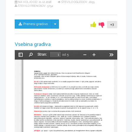
NA VOLJO OD:
21.12.2018
ŠTEVILO OGLEDOV: 2055
ŠTEVILO PRENOSOV: 5754
Skrij/prikaži meni
Prenesi gradivo
+3
Vsebina gradiva
Stran:
od 5
Preklopi
Najdi
Pomanjšaj
Povečaj
Orodja
stransko
vrstico
SIMBOLI
Jagnje božje: jagnje kot simbol Kristusa, žrtve za spravo med človeštvom in Bogom
št.12: dvanajst učencev, apostolov
evangelij: vsak od štirih biblijskih opisov Kristusovega življenja, dela in nauka, Kristusov nauk, 
krščanska vera
Druidi
 so bili aristokratski svečeniki, ki so vladali poganskim Keltom. V njih je bila pogosto združena 
vloga kralja z vlogo svečenika.
Krščanski misijonarji
 so širili vero, ko so prišli v 5 st. prispeli na Irsko, so Kelti vso svojo vnemo 
preusmerili v službo krščanstva, za katero je značilna stroga pobožnost in nesebična vdanost 
duhovnikom.
Iluminirani rokopisi
 sodijo med najbolj bleščeče dosežke evropske književnosti. Irske se rimski 
imperij ni dotaknil, njena umetnost je ohranila svoj izvirni slog. Veliko obdobje iluminacije je trajalo od 
druge polovice 7. st. do začetka 9. st. V teh edinstvenih delih se druži živost risbe z resnobnim 
upodabljanjem svetnikov, katerih podaljšana, močna obličja kažejo na zvezo s keltsko preteklostjo. V 
Knjigi iz Kellsa obdajajo sv. Matevža okrašeni okviri in motivi, ki jih je udomačila na Irskem že 
umetnost njene poganske preteklosti.
Kodeks
 ali rokopisna knjiga – najstarejši evangelijski teksti so bili naipsani na papirusnih zvitkih. 
Kodeksi (v knjigo vezani listi rokopisa) so pisani na pergament in so se pojavili vsaj v 3. st. n. št. 
Skriptorij
je prostor, kjer so duhovniki prepisovali dela in jih iluminirali.
BAZILIKA
– izraz je v grški antiki natančneje označeval 'prostor' ali 'dvorano' in še posebej kraljevo 
dvorano v Atenah (
stoa basilike
), v rim. Antiki pa v zvezi z določenimi arh. Oblikami posebno 
pomembne javne zgradbe – upravne, sodne in trgovske ali pa kultne, mdr. Tudi cesarske palače. Ime 
je odtod prešlo na določeno vrsto starokršč. Cerkvene stavbe, katere nastanek je v posameznostih še 
danes nejasen. Osnovna oblika krščanske bazilike je podolgovat, visok, osrednji prostor (glavna 
ladja), obdan na obeh straneh z dvema ali več (4, 6) s stranskimi prostori (stranskimi ladjami), ki se 
stebri odpirajo v osrednji prostor. Svetloba prihaja skozi visoko postavljena okna bogateje oblikovane 
srednje ladje (svetlobno nadstropje).
APSIDA
 – gr. 'apsis' – svod. Na polkrožnem, pravokotnem ali mnogokotnem tlorisu zgrajen zaključek 