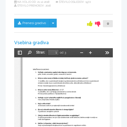
NA VOLJO OD:
21.12.2018
ŠTEVILO OGLEDOV: 1972
ŠTEVILO PRENOSOV: 2016
Skrij/prikaži meni
Prenesi gradivo
0
Vsebina gradiva
Stran:
od 3
Preklopi
Najdi
Pomanjšaj
Povečaj
Orodja
stransko
vrstico
VPRAŠANJA ZA LIKOVNO
Naštejte umetnostno-zgodovinske sloge po vrstnem redu.
1.
grški, rimski, romanični, gotski, renesančni, baročni
Kdaj se začne razvoj arhitekture (zakaj, kakšna je glede na namen, primer)?
2.
 V neolitiku, ker so potrebovali templje in grobnice(sakralna arhitektura) in ker so potrebovali
utrnjena naselja ta pa so potrebovala obrambne jarke, zidove(bivalna arhitektura)
Primer: Stonehenge(sakralna arhitektura)
Kdaj se začne razvoj slikarstva (--//--)?
3.
V paleolitiku, ker so jih ljudje potrebovali za verske obrede
Primer:jamske poslikave v Španiji(Altamira)
Naštejte vsaj tri arheološka najdbišča iz prazgodovine v Sloveniji
4.
Vače, Divje babe, Potočka zijalka
Kaj je vaška situla?
5.
Je bronasto vedro in je
najstarejši staroslovenski simbol
Kje se je ohranilo stensko slikarstvo iz starega Egipta?
6.
V grobnicah, templjih in palačah
Zakaj je stensko slikarstvo iz Egipta pomembno za egiptologe?
7.
Za njih je pomembno, ker je iz nje razvidno kako so bili oblečeni, kakšno orodje in orožje so 
imeli stari Egipčani
Kakšno  je kiparstvo v dobi Amarne (primer)?
8.
Stoji na prostostoječih skulpturah ter na pozitivnem in negativnem reliefu