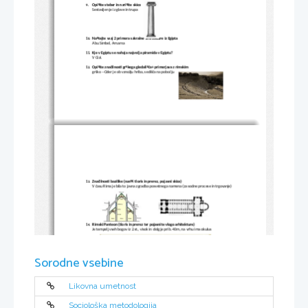
Opišite steber in narišite skico
9.
Sestavljen je iz glave in trupa
Naštejte vsaj 2 primera sakralne arhitekture iz Egipta
10.
Abu Simbel, Amarna
Kje v Egiptu se nahaja največja piramida v Egiptu?
11.
V Gizi.
Opišite značilnosti grškega gledališča+ primerjava z rimskim
12.
grško --Oder je ob vznožju hriba, sedišča na pobočju
Značilnosti bazilike (nariši tloris in prerez, pojasni skice)
13.
V času Rima je bila to javna zgradba posvetnega namena (za sodne procese in trgovanje)
Rimski Panteon (tloris in prerez ter pojasnite vlogo arhitekture)
14.
Je tempelj vseh bogov
 iz 2.st., 
visok in dolg je prib. 40m, 
na vrhu ima 
okulus
Sorodne vsebine
Likovna umetnost
Sociološka metodologija