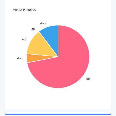
25.
Poimenujte po eno katedralo iz gotike iz: FRANCIJE, NEMČIJE,ANGLIJE, AVSTRIJE in SLOVENIJE         
St. Denis, katedrala Ulm, katedrala Salisbury, katedrala sv. Štefana, Ptujska gora
VRSTA PRENOSA
Katero je najpomembnejše Giottovo delo (kje, kdaj, zakaj)?
26.
               Poslikava notranjosti
kapele
Scrovegni
v Padovi, leta 1305
Kaj prikazuje tapiserija iz Bayeuxa?
27.
Na 
njej je upodobljena zgodba o
bitki pri Hastingsu
Opišite dve gotski umetnini iz Celja.
28.
Sv.Danijel- je stolnica celjske škofije, dolga 36m,
postavili so jo okrog leta 1306                        
Marijina cerkev-v njej je samostan, zgrajena v sredjem veku, sredi 13.st