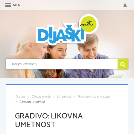
MENI
Domov
Zbirka gradiv
Umetnost
Testi, kontrolne naloge
Likovna umetnost
GRADIVO:
LIKOVNA
UMETNOST