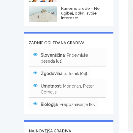
Karierne srede – Ne
ugibaj, odkrij svoje
interese!
ZADNJE OGLEDANA GRADIVA
Slovenščina
: Pridevniška
beseda [01]
Zgodovina
: 4. letnik [04]
Umetnost
: Mondrian, Pieter
Cornelis
Biologija
: Prepoznavanje tkiv
NAJNOVEJŠA GRADIVA