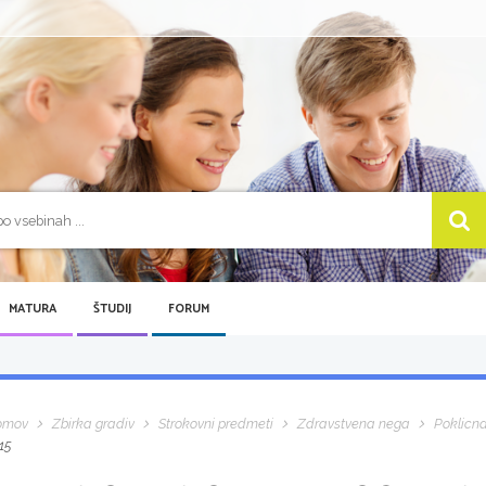
MATURA
ŠTUDIJ
FORUM
omov
Zbirka gradiv
Strokovni predmeti
Zdravstvena nega
Poklicn
15