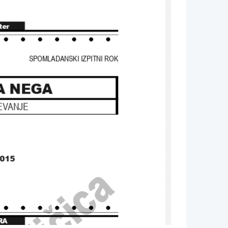
ter
SPOMLADANSKI IZPITNI ROK
A NEGA
EVANJE
2015
RA