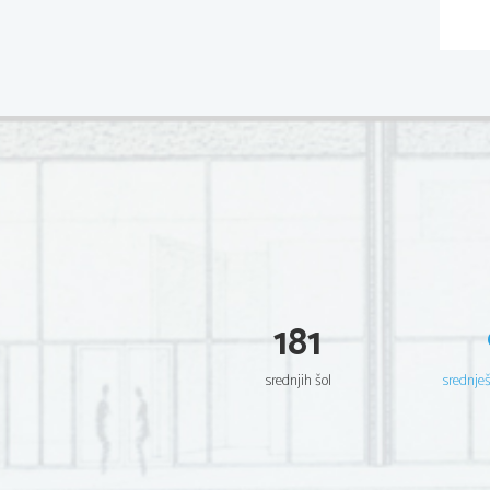
181
srednjih šol
srednje