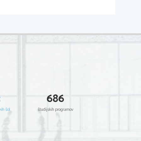
G
e načine:
3
686
jo v kri 
kih šol
študijskih programov