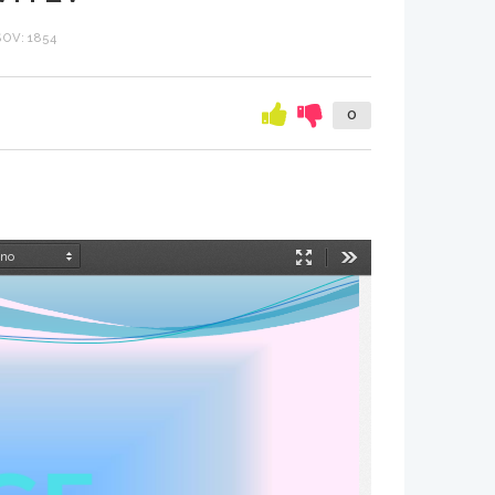
OV: 1854
0
Način
Orodja
predstavitve