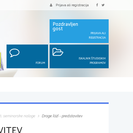
Prijava ali registracija
Pozdravljen
gost
PRIJAVA ALI
REGISTRACIJA
ISKALNIK ŠTUDIJSKIH
FORUM
PROGRAMOV
ti, seminarske naloge
Droge [02] - predstavitev
VITEV