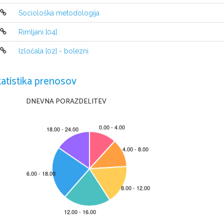
KAJ SO DROGE?
Sociološka metodologija
Rimljani [04]
Med droge uvrščamo zdravila 

Izločala [02] - bolezni
spreminjajo način delovanja t
ljudje drugače počutijo. Nek
tatistika prenosov
rastlinskega, živalskega ali 
DNEVNA PORAZDELITEV
druge so umetno izdelane. 
Ljudje droge uporabljajo že v

Indijanci so pred več kot 10 0
izdelali iz neke vrste kaktus
več kot 5000 let uporablja zdr
Kava in cigareta vsebujeta dve najpogostejši poži
