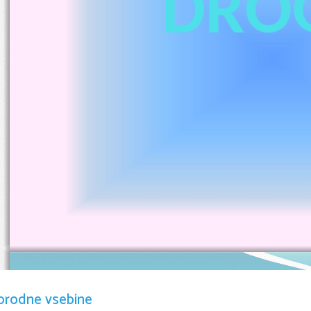
DRO
orodne vsebine