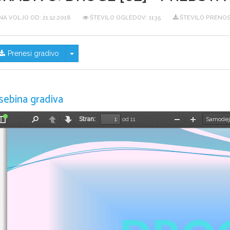
NA VOLJO OD:
21.12.2018
ŠTEVILO OGLEDOV: 1135
ŠTEVILO PRENOS
Skrij/prikaži meni
Prenesi gradivo
sebina gradiva
Stran:
od 11
Preklopi
Najdi
Nazaj
Naprej
Pomanjšaj
Povečaj
stransko
vrstico