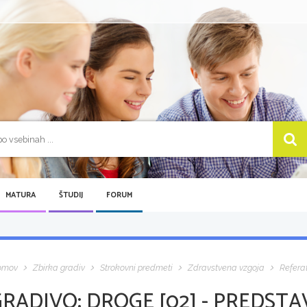
MATURA
ŠTUDIJ
FORUM
omov
Zbirka gradiv
Strokovni predmeti
Zdravstvena vzgoja
Refera
GRADIVO:
DROGE [02] - PREDSTA