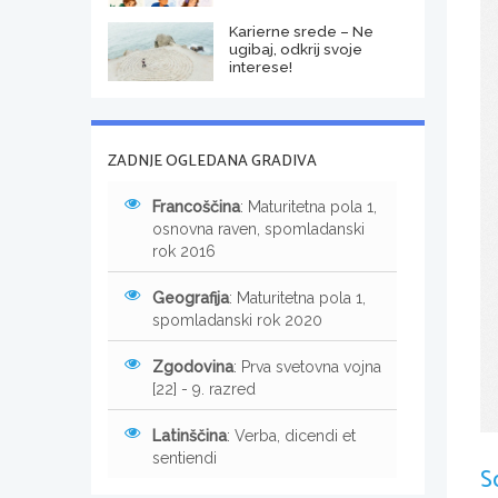
Karierne srede – Ne
ugibaj, odkrij svoje
interese!
ZADNJE OGLEDANA GRADIVA
Francoščina
: Maturitetna pola 1,
osnovna raven, spomladanski
rok 2016
Geografija
: Maturitetna pola 1,
spomladanski rok 2020
Zgodovina
: Prva svetovna vojna
[22] - 9. razred
Latinščina
: Verba, dicendi et
sentiendi
S