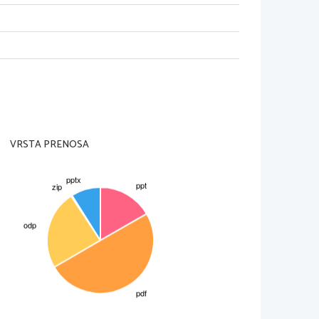
in poživila. Ta 
elesa. Zaradi njih se 
atere droge so 
rudninskega izvora, 
VRSTA PRENOSA
eč tisoč let. Ameriški 
00 leti poživilo 
a. Kitajska medicina že 
avila iz zelišč. 
vili: kofein in nikotin.