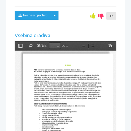
Skrij/prikaži meni
Prenesi gradivo
+6
Vsebina gradiva
Stran:
od 1
Preklopi
Najdi
Pomanjšaj
Povečaj
Orodja
stransko
vrstico
REIKI
REI
 - pomeni "univerzalno" in se nanaša na raven duha in duše.
KI
 - pomeni življenjsko vitalno energijo, ki se pretaka v vseh živih bitjih.
Reiki je zdravilska tehnika, ki se uporablja za samozdravljenje in za zdravljenje drugih.Ta 
zdravilska tehnika se je začela širiti glede na zgodovinske vire ob koncu 19.stoletja po 
zaslugi Dr.Mikao Usuia. Dr.Mikao Usui je bil rektor univerze Došiša in krščanski duhovnik v 
Kiotu na Japonskem. 
Reiki je torej vseprežemajoča univrzalna življenska energija. Pri rojstvu prinesemo določeno 
količino "KI" s seboj. Ravnotežje, količina in kvaliteta naše "KI" je odvisna od različnih 
dejavnikov. Npr.: zraka v našem okolju, od hrane ki jo uživamo, raznih zasvojenosti (cigarete,
alkohol, droge, čokolada ), obremenitve, ki smo jim izpostavljeni in drugo. V našem 
vsakodnevnem življenju porabimo različne količine energije, ki pa jo moramo obnavljati. Če 
po določenem času porabimo več energije kot smo jo sposobni dobiti, nastopijo telesne ali 
duševne težave in tudi razne bolezni. Pomanjkanje energije lahko čutimo kot utrujenost in 
mentalno izčrpanost. Smo razdražljivi, jezni, sovražni, ne zmoremo jasno misliti, smo stalno 
utrujeni in depresivni. Reiki pa nam ponovno harmonizira našo življensko energijo in je 
enkratno sredstvo za osebno rast.
DELOVANJE REIKIJA IN NJEGOVI UČINKI
Reiki deluje na vseh ravneh: fizični,čustveni,mentalni in duhovni ravni.
-
reiki vzpodbudi proces samozdravljenja
-
pomaga pri razstrupljanju celotnega organizma
-
uravnovesi energijski pretok
-
izboljša imunski sistem
-
izboljša se vitalnost celotnega organizma
-
sprostijo se mišične in živčne napetosti
-
uravnovesi se psihično čustveni del osebe
-
odpravlja bolečine in sprošča strese
-
organizem se pomladi
-
zavest se razširi
-
pomaga na poti duhovne rasti 
-
poveča se samozaupanje