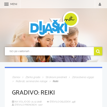
MENI
Domov
Zbirka gradiv
Strokovni predmeti
Zdravstvena vzgoja
Referati, seminarske naloge
Reiki
GRADIVO:
REIKI
NA VOLJO OD:
21.12.2018
ŠTEVILO OGLEDOV: 496
ŠTEVILO PRENOSOV: 1107