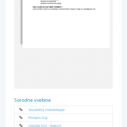
-
poveča se kreativnost
-
pozdravi se človek kot celota
KDO LAHKO IZVAJA REIKI TEHNIKO?
Vsak se lahko nauči in jo uporablja za pomoč sebi in drugim. Izvaja se s polaganjem rok. 
Sorodne vsebine
Sociološka metodologija
Rimljani [04]
Izločala [02] - bolezni