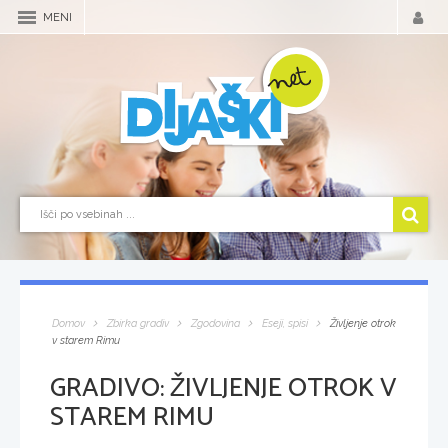
MENI
Domov
Zbirka gradiv
Zgodovina
Eseji, spisi
Življenje otrok
v starem Rimu
GRADIVO:
ŽIVLJENJE OTROK V
STAREM RIMU