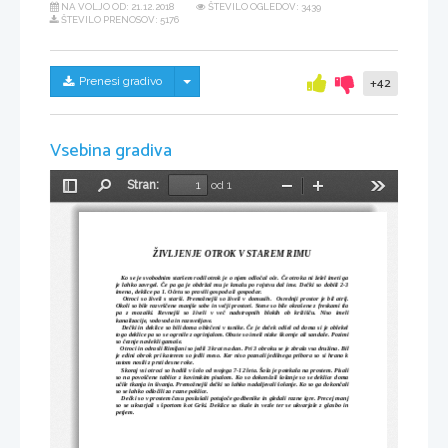
NA VOLJO OD:
21.12.2018
ŠTEVILO OGLEDOV: 3439
ŠTEVILO PRENOSOV: 5176
Skrij/prikaži meni
Prenesi gradivo
+42
Vsebina gradiva
Stran:
od 1
Preklopi
Najdi
Pomanjšaj
Povečaj
Orodja
stransko
vrstico
ŽIVLJENJE OTROK V STAREM RIMU
   Ko se je svobodnim staršem rodil otrok je o njem odločal oče. Če otroka ni želel imeti ga
je lahko zavrgel. Če pa ga je obdržal mu je kmalu po rojstvu dal ime. Dečki so dobili 2-3
imena, deklice pa 1. Očetu so pravili gospod ali gospodar.
    Otroci so živeli s starši. Premožnejši so živeli v domusih.  Osrednji prostor je bil atrij.
Okoli so bile razvrščene manjše sobe in večji prostori. Stene so bile okrašene z freskami tla
pa   z   mozaiki.   Revnejši   so   živeli   v   več   nadstropnih   blokih   ob   križišču.   Niso   imeli
kanalizacije, vodovoda in razsvetljave.
   Dečki in deklice so bili doma oblečeni v tunike. Če je deček odšel od doma si je oblekel
togo deklice pa so se ogrnile z ogrinjalom. Obute so imeli nizke škornje ali sandale. Pozimi
so čeznje navlekli gamaše.
   Otroci in odrasli Rimljani so jedli 3 krat na dan. Pri 3 obroku se je zbrala vsa družina. Bil
je edini obrok pri katerem so jedli meso. Ker niso poznali jedilnega pribora so si hrano k
ustom nosili z prsti desne roke. 
   Skoraj vsi otroci so hodili v šolo od svojega 7-12 leta. Šola je potekala na prostem. Pisali
so na povoščene tablice z kovinskim pisalom. Ko so dokončali šolanje so se deklice doma
učile tkanja in šivanja. Premožnejši dečki so lahko nadaljevali šolanje. Ko so ga dokončali
so se lahko odločili za razne poklice.
   Dečki so v prostem času poslušali potujoče godbenike in gledali razne igre. Precej manj
so se ukvarjali s športom kot Grki. Deklice so tkale in vezle ter se ukvarjale z glasbo in
petjem.