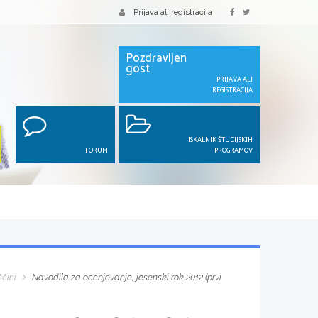
Prijava ali registracija
Pozdravljen
gost
PRIJAVA ALI
REGISTRACIJA
ISKALNIK ŠTUDIJSKIH
FORUM
PROGRAMOV
ščini
Navodila za ocenjevanje, jesenski rok 2012 (prvi