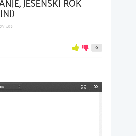
NJE, JESENSKI ROK
INI)
V: 168
0
Način
Orodja
predstavitve