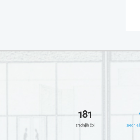
181
srednjih šol
srednje