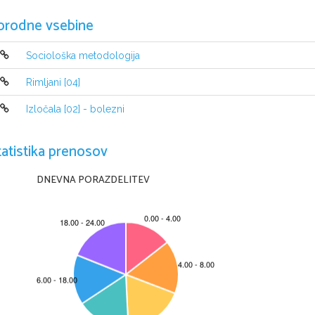
orodne vsebine
Sociološka metodologija
Rimljani [04]
Izločala [02] - bolezni
tatistika prenosov
DNEVNA PORAZDELITEV