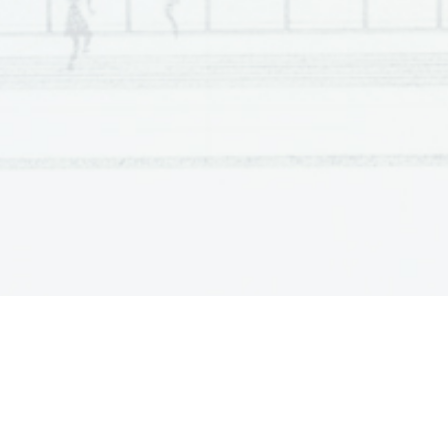
uni
č
enimi državami v vojni. 
2 
Skupaj 
Naloga 
To
č
ke  Rešitev  
1 
3.1 
 Nürnberg 

1 
3.2 
 Ker je bilo to tradicionalno središ
č
e velikih

nacisti
č
nih zborovanj. 
2 
Skupaj 
Naloga 
To
č
ke  Rešitev  
1 
4.1 
ena od: 
 prepre
č
iti, da bi Nem
č
ija še lahko ogrožala

svetovni mir 
 prepre
č
iti, da bi Nem
č
ija še kdaj za
č
ela vo

 da bi uni
č
ili nemški militarizem in poskrbeli

prehod Nem
č
ije v demokrati
č
no družbo 
1 
4.2 
dve od: 
 demilitarizacija Nem
č
ije 

 denacifikacija Nem
č
ije ali ustrezen opis 

 razdelitev na štiri okupacijske cone 

 dolo
č
ili so nove meje Nem
č
ije na vzhodu 

 dolo
č
ili so višino reparacij, ki jih mora pla
č

Nem
č
ija 
 ustanovitev sodiš
č
a za sojenje vojnim 

zlo
č
incem 
1 
4.3 
ena od: 
 Nem
č
ija je bila razdeljena na Vzhodno in 
