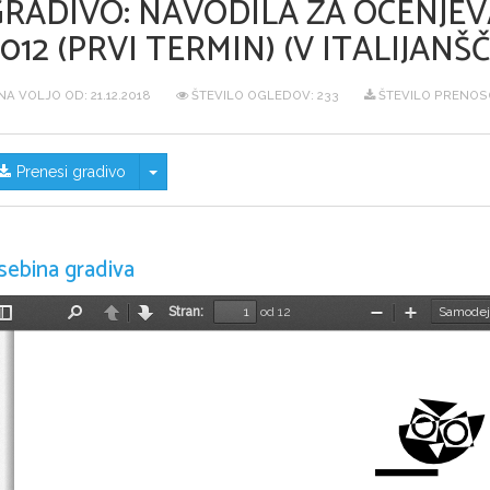
GRADIVO:
NAVODILA ZA OCENJEVA
012 (PRVI TERMIN) (V ITALIJANŠČ
NA VOLJO OD:
21.12.2018
ŠTEVILO OGLEDOV: 233
ŠTEVILO PRENOSO
Skrij/prikaži meni
Prenesi gradivo
sebina gradiva
Stran:
od 12
Preklopi
Najdi
Nazaj
Naprej
Pomanjšaj
Povečaj
stransko
vrstico