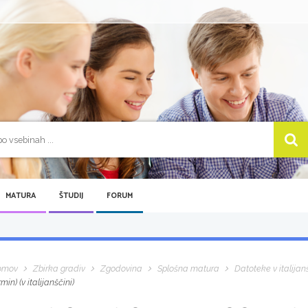
MATURA
ŠTUDIJ
FORUM
omov
Zbirka gradiv
Zgodovina
Splošna matura
Datoteke v italijan
rmin) (v italijanščini)