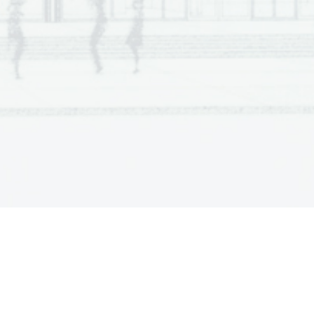
Dodatna  navodila
 
Dodatna  navodila
 
jno 
 za 
ati 