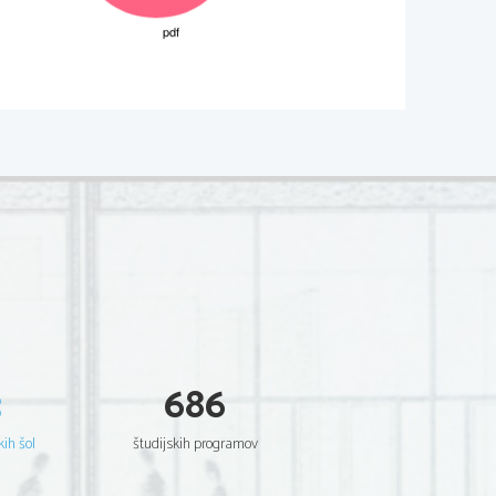
M122-511-1-3I 
Dodatna  navodila
Za šest pravilnih rešitev 3 to
č
ke, 
za pet ali štiri 2 to
č
ki, za tri ali dve 
1 to
č
ka. 
Dodatna  navodila
 
3
686
za 
pa 
kih šol
študijskih programov
jiš
č
, 