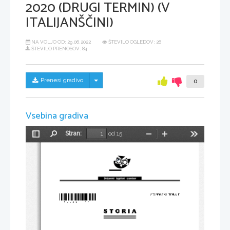
2020 (DRUGI TERMIN) (V
ITALIJANŠČINI)
NA VOLJO OD:
29.06.2022
ŠTEVILO OGLEDOV: 26
ŠTEVILO PRENOSOV: 84
Skrij/prikaži meni
Prenesi gradivo
0
Vsebina gradiva
Stran:
od 15
Preklopi
Najdi
Pomanjšaj
Povečaj
Orodja
stransko
vrstico