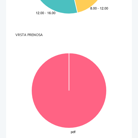

 T 

 K 
Naloga 
To
č
ke    Rešitev    
Dodatna    navodila    
1 

 Nikolaj II. 
6.1 
1       ena       od:       
6.2 

 Verjel je, da mu je bila oblast podeljena z božjo 
voljo. 

 Ni želel spremeniti na
č
ina vladanja zaradi 
tradicije. 

 Svojemu nasledniku je želel prepustiti enako 
vladavino, kot jo je prevzel ... 
Skupaj 
2 
VRSTA PRENOSA