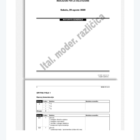
2 
M202-511-4-3I 
IZPITNA POLA 1 
Razvoj demokracije 
Naloga 
To
č
ke    Rešitev    
Dodatna    navodila    

1 
 A 
1 

1 
 D 
1 

 E 
Skupaj 
3 
Naloga 
To
č
ke    Rešitev    
Dodatna    navodila    
1       dve       od:       
2.1 

 omejitev števila vojakov 

 omejitev mornarice 

 ukinitev vojnega letalstva 

 prepoved vojne industrije 
1       dve       od:       
2.2 

 vprašanje meja / spremembe (državnih) mej 

 vprašanje krivde za vojno 

 pla
č
ilo vojne odškodnine / reparacije 

 dolo
č
ila glede kolonij 

 ekonomska dolo
č
ila o dobavah premoga in 
barvnih kovin 