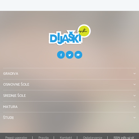
GRADIVA
OSNOVNE ŠOLE
SREDNJE ŠOLE
MATURA
ŠTUDIJ
Pogoji uporabe
Pravila
Kontakt
Oglaševanje
ISSN 1581-923X