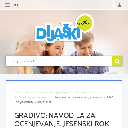
MENI
Domov
Zbirka gradiv
Zgodovina
Splošna matura
Datoteke v italijanščini
Navodila za ocenjevanje, jesenski rok 2020
(drugi termin) (v italijanščini)
GRADIVO:
NAVODILA ZA
OCENJEVANJE, JESENSKI ROK