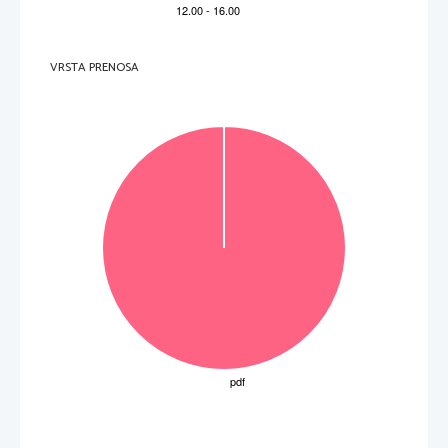
2.1.    Kako z izvirno besedo imenujemo obdobje 
italijanskega preroda? 
2.2.    Na podlagi slike 1 v barvni prilogi naštejte 
štiri države, ki so bile pred zedinjenjem na 
tleh današnje Italije. 
(2 to
č
ki)
VRSTA PRENOSA
Slika 1: Spomenik zedinjenju Italije v Rimu 
(Vir: http://sl.wikipedia.org/wi
ki/. Pridobljeno: 12. 2. 2013.) 