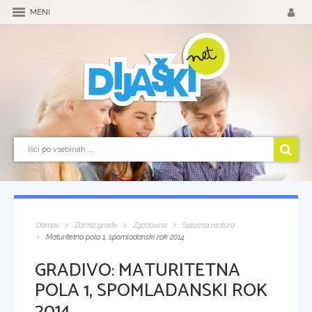
MENI
Domov
Zbirka gradiv
Zgodovina
Splošna matura
Maturitetna pola 1, spomladanski rok 2014
GRADIVO:
MATURITETNA
POLA 1, SPOMLADANSKI ROK
2014