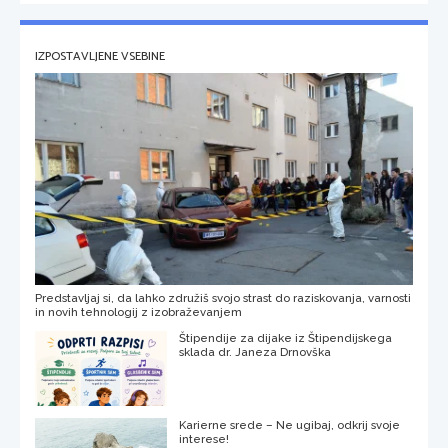
IZPOSTAVLJENE VSEBINE
Predstavljaj si, da lahko združiš svojo strast do raziskovanja, varnosti
in novih tehnologij z izobraževanjem
Štipendije za dijake iz Štipendijskega
sklada dr. Janeza Drnovška
Karierne srede – Ne ugibaj, odkrij svoje
interese!