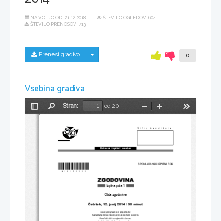
NA VOLJO OD:
21.12.2018
ŠTEVILO OGLEDOV: 604
ŠTEVILO PRENOSOV: 713
Skrij/prikaži meni
Prenesi gradivo
0
Vsebina gradiva
Stran:
od 20
Preklopi
Najdi
Pomanjšaj
Povečaj
Orodja
stransko
vrstico
Šifra kandidata:
Državni  izpitni  center
*M14151111* 
SPOMLADANSKI IZPITNI ROK
Izpitna pola 1
Ob
č
a zgodovina
Č
etrtek, 12. junij 
2014 / 90 minut
Dovoljeno gradivo in pripomo
č
ki:
Kandidat prinese nalivno pero ali kemi
č
ni svin
č
nik.
Kandidat dobi ocenjevalni obrazec.
Izpitni poli je priložena barvna priloga.