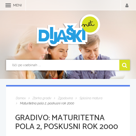
MENI
Domov
Zbirka gradiv
Zgodovina
Splošna matura
Maturitetna pola 2, poskusni rok 2000
GRADIVO:
MATURITETNA
POLA 2, POSKUSNI ROK 2000