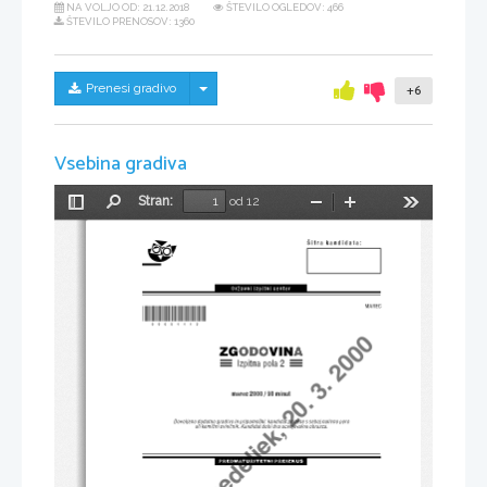
NA VOLJO OD:
21.12.2018
ŠTEVILO OGLEDOV: 466
ŠTEVILO PRENOSOV: 1360
Skrij/prikaži meni
Prenesi gradivo
+6
Vsebina gradiva
Stran:
od 12
Preklopi
Najdi
Pomanjšaj
Povečaj
Orodja
stransko
vrstico
PMP - ponedeljek, 20. 3. 2000