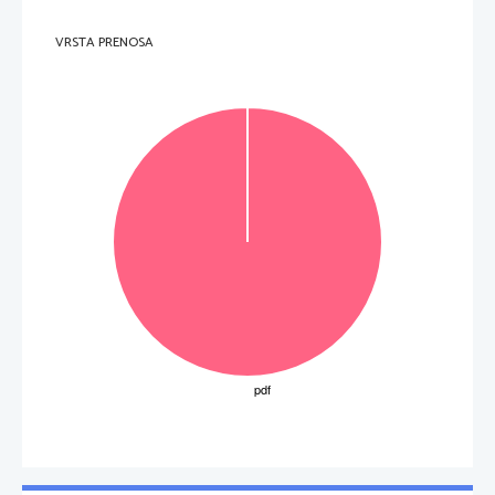
VRSTA PRENOSA
 (Vir: [olski zgodovinski atlas, str. 10. DZS. Ljubljana, 1994)