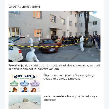
IZPOSTAVLJENE VSEBINE
Predstavljaj si, da lahko združiš svojo strast do raziskovanja, varnosti
in novih tehnologij z izobraževanjem
Štipendije za dijake iz Štipendijskega
sklada dr. Janeza Drnovška
Karierne srede – Ne ugibaj, odkrij svoje
interese!