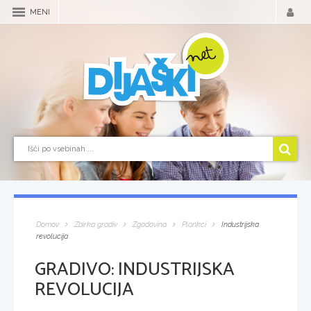
MENI
Domov
Zbirka gradiv
Zgodovina
Plonkci
Industrijska
revolucija
GRADIVO:
INDUSTRIJSKA
REVOLUCIJA