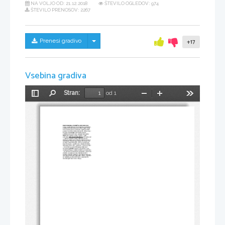
NA VOLJO OD:
21.12.2018
ŠTEVILO OGLEDOV: 974
ŠTEVILO PRENOSOV: 2267
Skrij/prikaži meni
Prenesi gradivo
+17
Vsebina gradiva
Stran:
od 1
Preklopi
Najdi
Pomanjšaj
Povečaj
Orodja
stransko
vrstico
INDUSTRIJSKA, TEHNIČNA REVOLUCIJA: 
zakaj v angliji: kolonije: dovolj kapitala posameznikov, 
parlamentarni buržuazni sistem oblasti, bogate zaloge 
surovin, premog železo cink baker, ugodne prometne 
povezave, dovolj svobodne delovne sile, večanje trga ->
širjenje kolonij 
europa
: absulotistični system, 
partikularizem, stalne vojne, pomanjkanje kapitalov 
ZDA
 dobre politične in gosp. razmere – velika 
prihodnost 
mehanizacija poljedelstva: 
1701 jethro tull 
– vejalnik za konjsko vprego, mlatilnica, stroj za 
čiščenje bombaža; stroji v tekstilni industriji: john kay: 
leteči tkalski čolniček, james hargreaves: stroj za fino 
predenje, richard arkwright – statva na vodni pogon, 
samuel crompton – predilni stroj, edmutid cartwright – 
mehanična statva 1769 – james watt – parni stroj, 1807 
– robert fulton- parnik, 1885 george stephenson – 
lokomotiva 
posledice
 anglija v gosp. prehiti evropo, 
industrijsko blago je cenejše, konkurenca ročnemu delu 
– propad cehov in manufaktur, spremembe v naselitveni
strukturi, onesnaženje okolja, kapitalisti dobili z 
industrijo kapitalno podlago svoje politične moči in na 
račun tega postali pravi gospodarji v državi::: kapitalisti 
ali buržuazija, proletariat ali delavci, kapitalistično 
izkoriščanje(ženske in otroci delajo)