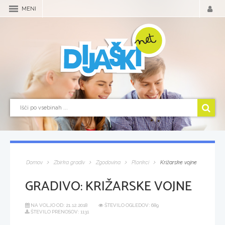
MENI
Domov
Zbirka gradiv
Zgodovina
Plonkci
Križarske vojne
GRADIVO:
KRIŽARSKE VOJNE
NA VOLJO OD:
21.12.2018
ŠTEVILO OGLEDOV: 689
ŠTEVILO PRENOSOV: 1131