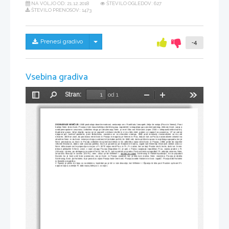
NA VOLJO OD:
21.12.2018
ŠTEVILO OGLEDOV: 627
ŠTEVILO PRENOSOV: 1473
Skrij/prikaži meni
Prenesi gradivo
-4
Vsebina gradiva
Stran:
od 1
Preklopi
Najdi
Pomanjšaj
Povečaj
Orodja
stransko
vrstico
ZEDINJENJE NEMČIJE:
 1848 poskušajo doseče enotnost; sestanejo se v Frankfurtuneuspeh; želja še ostaja (Prusi in Nemci); Prusineuspeh; želja še ostaja (Prusi in Nemci); Prusi
hočejo Nem. brez Avstr.; Prusija v tem času doživlja zelo hiter gosp. napredekneuspeh; želja še ostaja (Prusi in Nemci); Prusi omogočajo ga surovine (premog, železo); Avstr. sanja o
srednjeevropskem cesarstvu; odločilno vlogo pri združevanju Nem. je imel Otto von Bismarck (rojen 1815 v veleposestniški družini);
študiral je pravo, bil je vkipljiv; sprva se je zaposlil v državni službi in ni mu bilo všeč, potem se zaposli na posestvu; ’47 se začne
njegova pol. karieraneuspeh; želja še ostaja (Prusi in Nemci); Prusiposlanec, proti liberalizmu, zavzema se za ohranitev starega, 1848 proti revoluciji, nacionalizem se mu zdi
nevaren; 1848 se zave, da povezava med Avstr. in Prusijo ni mogoča; je Nemec in Prus, bolj se čuti za Prusa; nacionalizem izkoristi na
združitev Nem. in da Avstr. izrinejo iz boja za oblast; bil je dober politik, že 1848 vidi, da bo prišlo do spora in vojaškega spopada, ker je
Nem. premajhna za Avstr. in Prusijo; odločitev bo prinesla železo in kri; odločilna vojna med Avstr. in Prusijo: 1866; pride do vojaške
reforme-Bismarck, dobro vodi zunanjo politiko; Avstr. je poražena pri Kraljevem Gradcu, izgubi tudi Benečijo; Bismarck sklene zvezo z
Nem. državicami-se že pripravlja na vojno s Fr. 1870 vojna med Prus. in Fr.; Fr. začne, ker se boji Pruske moči, hoče, da bi se J-nem.
države priključile S-Nem. zvezi; v vojni zmaga Prusija (Napoleon III. je ujet, v Parizu razglasijo republiko); Prus. vojska prodre v Fr.
(Alzacijo, Loreno, po obleganju zavzame Pariz), ker se Fr. noče predati; po padcu Pariza-mirovna pogodbaneuspeh; želja še ostaja (Prusi in Nemci); PrusiFr. odstopi novemu Nem.
cesarstvu Alzacijo in Loreno (SV-Fr.); nem. cesar je bil Wilheim I.;  
povod za vojno
: Schleswig in Halstein-pokrajini, ki sta pripadali
Danski; ko je kralj umrl brez poslancev, sta jo Avstr. in Prusija zasedali, ker je bila tam močna Nem. manjšina; Prusija je dobila
Schleswig, Avstr. pa Halstein; to je povod za vojno-Prusija hoče imeti več; Prusija zasede Halstein in Avstr. izgubineuspeh; želja še ostaja (Prusi in Nemci); Prusi Prusija dobi Halstein
in Beneško republiko;
V Španiji je prišlo do boja za nasledstvo, kandidat pa je bil iz iste dinastije, kot Wilheim I.neuspeh; želja še ostaja (Prusi in Nemci); PrusiŠpanija bi bila pod Pruskim vplivomneuspeh; želja še ostaja (Prusi in Nemci); PrusiFr.
napove vojno; ozemlje Fr. dobi nazaj šele po 1. sv vojni;