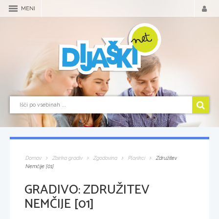
MENI
Domov
Zbirka gradiv
Zgodovina
Plonkci
Združitev
Nemčije [01]
GRADIVO:
ZDRUŽITEV
NEMČIJE [01]