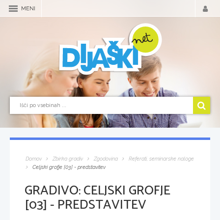
MENI
Domov
Zbirka gradiv
Zgodovina
Referati, seminarske naloge
Celjski grofje [03] - predstavitev
GRADIVO:
CELJSKI GROFJE
[03] - PREDSTAVITEV