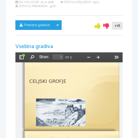
NA VOLJO OD:
21.12.2018
ŠTEVILO OGLEDOV: 2503
ŠTEVILO PRENOSOV: 3476
Skrij/prikaži meni
Prenesi gradivo
+18
Vsebina gradiva
Stran:
od 5
Preklopi
Najdi
Pomanjšaj
Povečaj
Orodja
stransko
vrstico
CELJSKI GROFJE