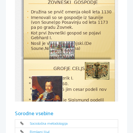
ŽOVNEŠKI  GOSPODJE 
Družina se prvič omenja okoli leta 1130
•
Imenovali so se gospodje iz Saunije 
•
(von Soune)po Posavinju od leta 1173 
pa po gradu Žovnek.
Kot prvi žovneški gospod se pojavi 
•
Gebhard I. 
Nosil je vzdevek Savinjski.(De 
•
Soune,Nobilis de Sauna)
GROFJE CELJSKI
*Celjski grof Friderik I.
* Umrl je leta 1360.
* 28. aprila 1415 jim cesar podeli nov 
grad       Pliberk 
* 11.aprila 1415 je Sigismund podelil 
celjskim tudi pravico do krvnega 
sorodstva.
Sorodne vsebine
Sociološka metodologija
Rimljani [04]