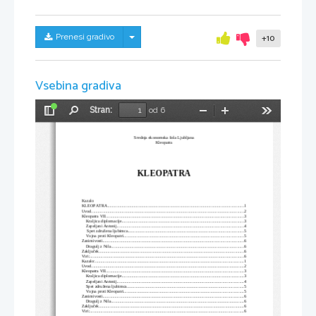
Skrij/prikaži meni
Prenesi gradivo
+10
Vsebina gradiva
Stran:
od 6
Preklopi
Najdi
Pomanjšaj
Povečaj
Orodja
stransko
vrstico
Srednja ekonomska šola Ljubljana
Kleopatra
KLEOPATRA
Kazalo
KLEOPATRA
.............................................................................................................................
1
Uvod
............................................................................................................................................
2
Kleopatra VII.
.............................................................................................................................
3
Kraljica diplomacije
................................................................................................................
3
Zapeljani Antonij
....................................................................................................................
4
 Spet združena ljubimca
..........................................................................................................
5
Vojna proti Kleopatri
..............................................................................................................
5
Zanimivosti
.................................................................................................................................
6
Dragulj z Nila
..........................................................................................................................
6
Zaključek
.....................................................................................................................................
6
Viri:
.............................................................................................................................................
6
Kazalo:
........................................................................................................................................
1
Uvod
............................................................................................................................................
2
Kleopatra VII.
.............................................................................................................................
3
Kraljica diplomacije
................................................................................................................
3
Zapeljani Antonij
....................................................................................................................
4
Spet združena ljubimca
...........................................................................................................
5
Vojna proti Kleopatri
..............................................................................................................
5
Zanimivosti
.................................................................................................................................
6
Dragulj z Nila
..........................................................................................................................
6
Zaključek
.....................................................................................................................................
6
Viri:
.............................................................................................................................................
6