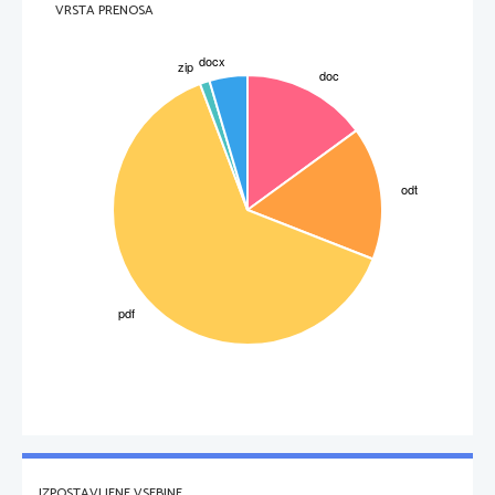
VRSTA PRENOSA
verjetno podpiral zaradi lastnih interesov. Pisec Svetonij pravi, da zato, ker je menil, da jo bo 
lažje nadzoroval kot pa novo imenovanega upravitelja.
Cezar ni bil moški, ki bi podlegel ženskim čarom. Rimski psici, kot je Svetonij, se strinjajo, 
da je bil vse življenje razuzdan in je imel za ljubice številne žene senatorjev in celo tuje 
kraljice, kot je Mavretanka Evnoa. Svetonij dodaja, da ga je Kleopatrina predrznost pritegnila,
toda v dveh letih med 46 in 44 pr. n. št. mu je v Rimu ni uspelo uveljaviti kot kraljico in niti 
kot uradno ljubico. Za konservativne meščane je bila egipčanska kraljica komaj kaj več kot 
eksotična kurtizana.
Toda Kleopatra je dala Cezarju to česar mu njegova žena ni: sina Cezariona. Po Svetoniju je 
Cezar govoril enemu od tribunov o zakonu, ki bi mu dovoljeval poroko z ženami, ki bi jih 
želel in kolikor bi jih želel, da bi dobil svoje otroke. Če bi se Cezarju uspelo poročiti s 
3
IZPOSTAVLJENE VSEBINE