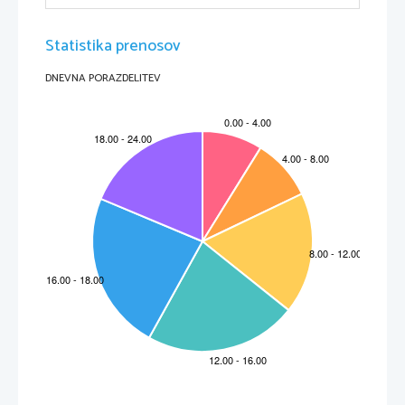
Statistika prenosov
DNEVNA PORAZDELITEV
2
Srednja ekonomska šola Ljubljana
Kleopatra
Kleopatra VII.
Kraljica diplomacije
Kleopatra se je rodila v dinastiji Ptolemajcev 69 pr. n. št. Ptolemajci so bili marionetni 
monarhi, odvisni od rimskega senata. Toda kar jim je manjkalo v moči, so nadoknadili z 
okrasjem in obredjem. Kleopatra je bila zelo izobražena in se je že zgodaj vedla nenavadno 
kraljevsko. Dar za diplomacijo je bil bistven za njeno preživetje. Prestol je podedovala pri 17. 
letih, razpeta med ljudstvo, nezadovoljno s Ptolemajci, in splektarske svetovalce na svojem 
dvoru v Alexandriji. Na drugi strani Sredozemlja je Rim metal dolgo in grozečo senco na 
Egipt.
Ko je Julij Cezar 84 pr. n. št. vstopil v Egipt, je bila Kleopatra v izgnanstvu, ker je prestol 
zasedel njen brat. Da bi ga prelisičila ali pa morda v strahu za življenje, se je dala v platneni 
vreči prenesti čez obrambne črte k Cezarju. Plutarh ob opisu dogodka ne pravi , da je cesarja 
prevzela s svojim videzom, temveč da ga je takoj prevzel njen spogledljivi nastop. Opis 
Cezarjevega veselega odziva ne podžiga romantične trditve, da se je tako zaljubil v zapeljivo 
20-letnico, da ji ni mogel ničesar odreči.
Vsekakor jo je vzel za ljubico in odpeljal s seboj v Rim, toda njeno zahtevo po prestolu je 