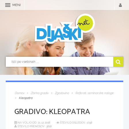
MENI
Domov
Zbirka gradiv
Zgodovina
Referati, seminarske naloge
Kleopatra
GRADIVO:
KLEOPATRA
NA VOLJO OD:
21.12.2018
ŠTEVILO OGLEDOV: 1798
ŠTEVILO PRENOSOV: 3818