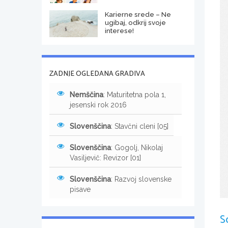
Karierne srede – Ne
ugibaj, odkrij svoje
interese!
ZADNJE OGLEDANA GRADIVA
Nemščina
: Maturitetna pola 1,
jesenski rok 2016
Slovenščina
: Stavčni cleni [05]
Slovenščina
: Gogolj, Nikolaj
Vasiljevič: Revizor [01]
Slovenščina
: Razvoj slovenske
pisave
S