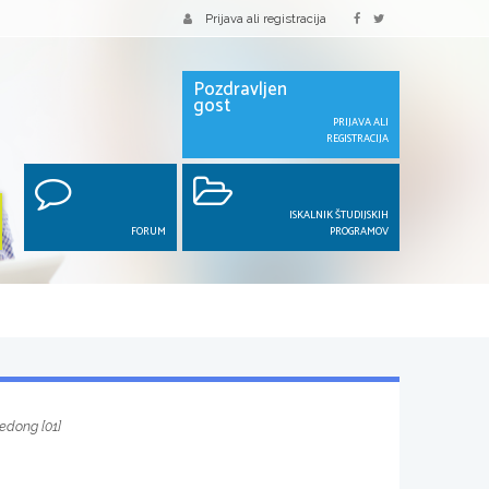
Prijava ali registracija
Pozdravljen
gost
PRIJAVA ALI
REGISTRACIJA
ISKALNIK ŠTUDIJSKIH
FORUM
PROGRAMOV
dong [01]