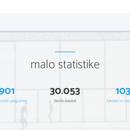
Kazal
malo statistike
Kazalo...................................................................
Začetki..................................................................
901
30.053
10
Herojski Dolgi pohod...............................................
Vojna....................................................................
šolskih programov
število datotek
fakultet in viso
Državljanska vojna..................................................
Predsedovanje.........................................................
Še nekaj slik..........................................................
Moje mnenje...........................................................
Viri......................................................................