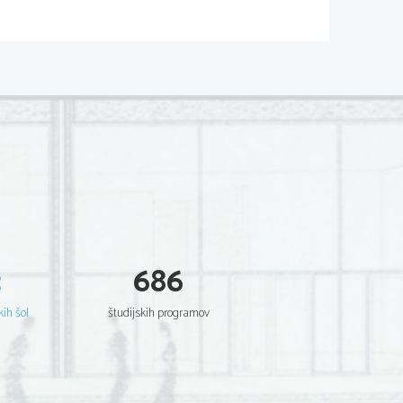
o
.............................................2
.............................................3
3
686
.........................................4
.............................................5
kih šol
študijskih programov
..........................................6
...........................................7
.............................................8
...........................................9
..............................................10