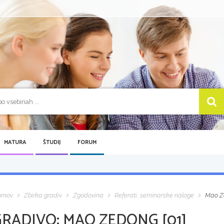
MATURA
ŠTUDIJ
FORUM
omov
Zbirka gradiv
Zgodovina
Referati, seminarske naloge
Mao Ze
GRADIVO:
MAO ZEDONG [01]