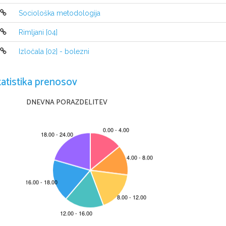
Sociološka metodologija
Rimljani [04]
Izločala [02] - bolezni
tatistika prenosov
DNEVNA PORAZDELITEV