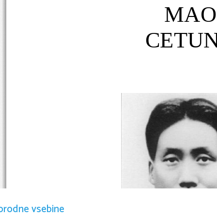
MAO
CETU
orodne vsebine