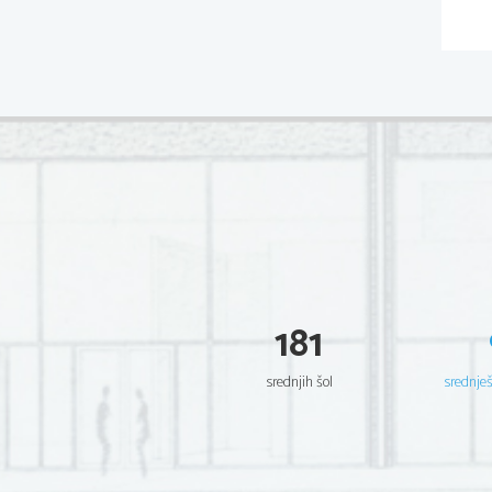
181
srednjih šol
srednje