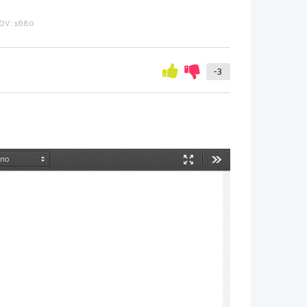
OV: 1680
-3
Način
Orodja
predstavitve