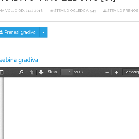
NA VOLJO OD:
21.12.2018
ŠTEVILO OGLEDOV: 543
ŠTEVILO PRENOS
Skrij/prikaži meni
Prenesi gradivo
sebina gradiva
Stran:
od 10
Preklopi
Najdi
Nazaj
Naprej
Pomanjšaj
Povečaj
stransko
vrstico