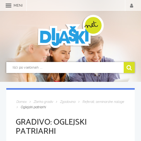
MENI
Domov
Zbirka gradiv
Zgodovina
Referati, seminarske naloge
Oglejski patriarhi
GRADIVO:
OGLEJSKI
PATRIARHI