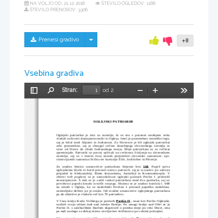
NA VOLJO OD:
21.12.2018
ŠTEVILO OGLEDOV: 1168
ŠTEVILO PRENOSOV: 3306
Skrij/prikaži meni
Prenesi gradivo
+8
Vsebina gradiva
Stran:
od 2
Preklopi
Najdi
Pomanjšaj
Povečaj
Orodja
stransko
vrstico
OGLEJSKI PATRIARHI
Oglejski patriarhat je ime za ozemlje, ki so mu v poznem srednjem veku
vladali cerkveni dostojanstveniki iz Ogleja. Imel je pomembno strateško lego,
saj je ležal med Alpami in Jadranom. Za Slovence je bil oglejski patriarhat
zelo pomemben, saj je obsegal večino današnjega slovenskega ozemlja in
sicer od Drave do obale Jadranskega morja. Meje patriarhata so se večkrat
spreminjale. Patriarhi so precej vplivali na cerkveno življenje na slovenskem
ozemlju, saj so v tistem času nastali pomembni slovenski samostani: npr.
cistercijanski samostan Stična ter kartuzije Žiče, Jurklošter in Pleterje. 
Za uradno letnico ustanovitve patriarhata štejemo leto  
568
. Papež sprva
oglejskemu škofu ni hotel priznati naziva 
patriarh, 
saj je ta naslov
 po zakonu
pripadal le Aleksandriji, Rimu Jeruzalemu, Antiohiji in Konstantinoplu. V
shizmi treh poglavij
  se je samooklicani oglejski patriarh Pavlin I. pridružil
nestorijancem. S tem se je začel razkol patriarhata med dva patriarha, saj so
privrženci papeža kmalu izvolili svojega. Shizma se je uradno končala l. 698
na sinodi v Ogleju, ko so nasledniki Pavlina I. priznali papeško nadoblast,
ozemeljska delitev pa je ostala. Od uradne ustanovitve oglejskega patriarhata
pa do ukinitve je vladalo več kot 70 patriarhov.
V času kralja Karla Velikega je patriarh 
Pavlin II
., znan kot Pavlin Oglejski,
razširil svojo oblast tudi nad istrske škofije. Po zmagi kralja nad Obri se je
Pavlin II. s salzburškim škofom dogovoril o poteku meje po reki Dravi, ima
pa tudi zasluge za dokaj mirno uveljavitev krščanstva po celotni pokrajini.