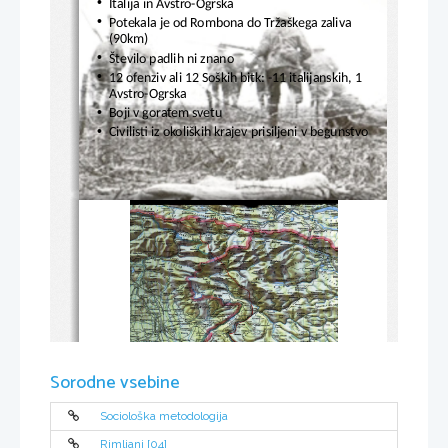
•
Italija in Avstro-Ogrska 
•
Potekala je od Rombona do Tržaškega zaliva 
(90km)
•
Število padlih ni znano 
•
12 ofenziv ali 12 Soških bitk: -11 italijanskih, 1 
Avstro-Ogrska 
•
Boji v goratem svetu
•
Civilisti iz okoliških krajev prisiljeni v begunstvo
Sorodne vsebine
Sociološka metodologija
Rimljani [04]