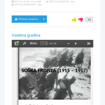
NA VOLJO OD:
21.12.2018
ŠTEVILO OGLEDOV: 2113
ŠTEVILO PRENOSOV: 2821
Skrij/prikaži meni
Prenesi gradivo
+3
Vsebina gradiva
Stran:
od 28
Preklopi
Najdi
Pomanjšaj
Povečaj
Orodja
stransko
vrstico
SOŠKA FRONTA (1915 – 1917)