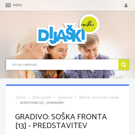
MENI
Domov
Zbirka gradiv
Zgodovina
Referati, seminarske naloge
Soška fronta [13] - predstavitev
GRADIVO:
SOŠKA FRONTA
[13] - PREDSTAVITEV