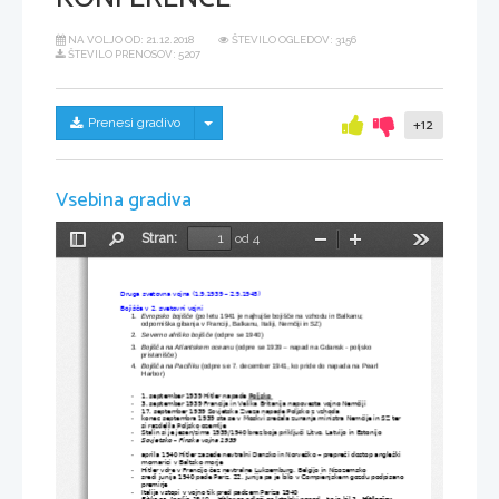
NA VOLJO OD:
21.12.2018
ŠTEVILO OGLEDOV: 3156
ŠTEVILO PRENOSOV: 5207
Skrij/prikaži meni
Prenesi gradivo
+12
Vsebina gradiva
Stran:
od 4
Preklopi
Najdi
Pomanjšaj
Povečaj
Orodja
stransko
vrstico
Druga svetovna vojna (1.9.1939 – 2.9.1945) 
Bojišča v 2. svetovni vojni 
1.
Evropsko bojišče
 (po letu 1941 je najhujše bojišče na vzhodu in Balkanu; 
odporniška gibanja v Franciji, Balkanu, Italiji, Nemčiji in SZ)
2.
Severno afriško bojišče
 (odpre se 1940) 
3.
Bojišča na Atlantskem oceanu
 (odpre se 1939 – napad na Gdansk - poljsko 
pristanišče)
4.
Bojišča na Pacifiku
 (odpre se 7. december 1941, ko pride do napada na Pearl 
Harbor)
1. september 1939 Hitler napade 
Poljsko 
-
3. september 1939 Francija in Velika Britanija napovesta vojno Nemčiji
-
17. september 1939 Sovjetska Zveza napade Poljsko z vzhoda 
-
konec septembra 1939 sta se v Moskvi srečala zunanja ministra Nemčije in SZ ter 
-
si razdelila Poljsko ozemlje
Stalin si je jesen/zima 1939/1940 brez boja priključi Litvo, Latvijo in Estonijo 
-
Sovjetsko – Finska vojna 1939 
-
aprila 1940 Hitler zasede nevtralni Dansko in Norveško – prepreči dostop angleški 
-
mornarici v Baltsko morje  
Hitler vdre v Francijo čez nevtralne Luksemburg, Belgijo in Nizozemsko 
-
sredi junija 1940 pade Pariz, 22. junija pa je bilo v 
Compienjskem 
gozdu podpisano
-
premirje  
Italija vstopi v vojno tik pred padcem Pariza 1940 
-
Bitka za Anglijo 1940 
 – Hitler se odloči za letalski napad – to je bil 
1. Hitlerjev 
-