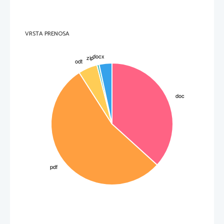
 Kapitulaciji Nemčije: 
1.
Kapitulacija Nemčije pred zavezniki – 7. maj 1945
2.
Kapitulacija Nemčije pred Sovjetsko Zvezo . – 8. maj 1945
Pri nas je konec vojne šele 15. maja 1945. Zaključni boji: na Poljani, v Mežiški 
-
dolini – Nemška vojska proti Partizanom 
Teheranska konferenca (3. december 1943)
v Teheranu – glavnem mestu Irana
-
Churchill, Roosevelt in Stalin 
-
VRSTA PRENOSA
sklepi: 
-
1
. Zahteva odprtja novega bojišča
2
. Skupne vojaške operacije
3
. Pomoč osvobodilnim gibanjem (balkanski partizani, vojaške misije) 
Jaltska konferenca (februar 1945) 
na Jalti – na polotoku Krim v Sovjetski Zvezi 
-
Churchill, Roosevelt in Stalin
-
sklepi: 
-
1
. Zaključne operacije
2
. SZ napove vojno Japonski – nikoli ne pride do spopadov
3
. Kaznovanje držav in vojnih zločincev 
Postamska (Berlinska) konferenca (avgust 1945) 