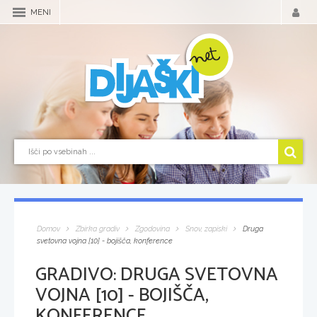
MENI
Domov
Zbirka gradiv
Zgodovina
Snov, zapiski
Druga
svetovna vojna [10] - bojišča, konference
GRADIVO:
DRUGA SVETOVNA
VOJNA [10] - BOJIŠČA,
KONFERENCE