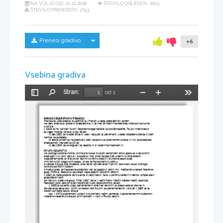
NA VOLJO OD:
21.12.2018
ŠTEVILO OGLEDOV: 1003
ŠTEVILO PRENOSOV: 1793
Skrij/prikaži meni
Prenesi gradivo
+6
Vsebina gradiva
Stran:
od 1
Preklopi
Najdi
Pomanjšaj
Povečaj
Orodja
stransko
vrstico
DRUGO CESARSTVO V FRANCIJI
-francoska ustavodajna skupščina je v Franciji uvedla predsedniški sistem
-na čelo države so postavili predsednika, ki je imel štiriletni mandat brez možnosti ponovne 
izvolitve
-l.1848 so na volitvah izvolili Napoleonovega nečaka Louisa Bonaparta. Ta je z mobilizacijo 
javnega mnenja utrjeval svojo oblast
-2.dec.1851 je izvedel državni udar: razpustil je parlament, uvedel obsedeno stanje in zatrl 
nemire na podeželju
-3 tedne za tem je na plebiscitu dobil podporo za spremembo ustave; ki mu je podaljšala 
predsedniški mandat za 10 let
-2.dec.1850 se je razglasil za cesarja in si nadel ime Napoleon III.
DRUGO CESARSTVO
-na podlagi splošne-moške volilne pravice je izvoljeni parlament lahko glasoval o zakonskih 
predlogih in o višini davkov, a poslanci niso smeli razpravljati o delih izvršne oblasti
-seje parlamenta so bile javne, šasniki so lahko objavili le uradne zapiske sej
-ministri so bili odgovorni cesaju, on pa le francoskemu ljudstvu
-svoboda tiska je bila omejena, pravica do združevanja in javnih zborovanj oa po d strogo 
kontrolo političnih oblasti
-kmečko preb. Je Napoleona podpiralo, ker je zagotovil red in mir, meščanstvo zaradi liberalne 
gosp. Politike, delavstvo pa zaradi napovedanih socialnih reform
-l.1852 je vlada podprla oblikovanje 3 večjih bank: te so s politiko cenenih kreditov prispevale k 
gospodarski rasti
-po izbruhu svetovne gosp. Krize l.1857 se je v večjih franc. Mestih začela krepiti opozicija, 
Napoleon je bil zato prisiljen razrahljati svojo absolutistično oblast
-l.1860 je povečal vlogo parlamenta in preklical zakon(ki je prepovedoval stavke in 
združevanje delavcev), omilil je nadzor nad tiskom, po parlamentarnih volitvah l.1869 se je 
odločil za liberalizacijo države
-jan. l.1970 je spremenil ustavo in avtoritarni režim zamenjal s parlamentarnim sistemom
-liberalno cesarstvo se je po prvih porazih v vojni s Prusijo sesulo