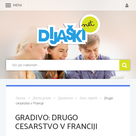
MENI
Domov
Zbirka gradiv
Zgodovina
Snov, zapiski
Drugo
cesarstvo v Franciji
GRADIVO:
DRUGO
CESARSTVO V FRANCIJI