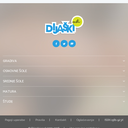
GRADIVA
OSNOVNE ŠOLE
SREDNJE ŠOLE
MATURA
ŠTUDIJ
Pogoji uporabe
Pravila
Kontakt
Oglaševanje
ISSN 1581-923X