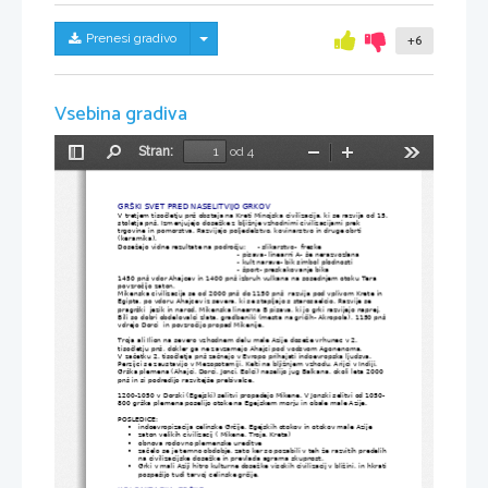
Skrij/prikaži meni
Prenesi gradivo
+6
Vsebina gradiva
Stran:
od 4
Preklopi
Najdi
Pomanjšaj
Povečaj
Orodja
stransko
vrstico
GRŠKI SVET PRED NASELITVIJO GRKOV
V tretjem tisočletju pnš obstaja na Kreti Minojska civilizacija, ki se razvija od 15.
stoletja pnš. Izmenjujejo dosežke z bljižnje vzhodnimi civilizacijami prek 
trgovine in pomorstva. Razvijajo poljedelstvo, kovinarstvo in druge obrti 
(keramika). 
Dosežejo vidne rezultate na področju: 
- slikarstvo-  freske
- pisava- linearni A- še nerazvozlana
- kult narave- bik simbol plodnosti
- šport- preskakovanje bika
1450 pnš vdor Ahajcev in 1400 pnš izbruh vulkana na sosednjem otoku Tera 
povzročijo zaton. 
Mikenska civilizacija se od 2000 pnš do 1150 pnš  razvija pod vplivom Krete in 
Egipta, po vdoru Ahajcev iz severa, ki se stapljajo s starosaelcio. Razvije se 
pragrški  jezik in narod. Mikenska linearna B pisava, ki jo grki razvijejo naprej. 
Bili so dobri obdelovalci zlata, gradbeniki (mesta na gričih- Akropola), 1150 pnš 
vdrejo Dorci  in povzročijo propad Mikenije.
Troja ali Ilion na severo vzhodnem delu male Azije doseže vrhunec v 2. 
tisočletju pnš, dokler ga ne zavzamejo Ahajci pod vodsvom Agonenoma. 
V začetku 2. tisočletja pnš začnejo v Evropo prihajati indoevropska ljudsva.
Perzijci se zaustavijo v Mezopotamiji, Kelti na bljižnjem vzhodu, Arijci v Indiji. 
Grška plemena (Ahajci, Dorci, Jonci, Eolci) naselijo jug Balkana, okoli leta 2000 
pnš in si podredijo razvitejše prebivalce.
1200-1050 v Dorski (Egejski) selitvi propadejo Mikene. V Jonski selitvi od 1050-
800 grška plemena poselijo otoke na Egejskem morju in obale male Azije.
POSLEDICE: 
indoevropizacija celinske Grčije, Egejskih otokov in otokov male Azije

zaton velikih civilizacij ( Mikene, Troja, Kreta)

obnova rodovno plemenske ureditve

začelo se je temno obdobje, zato ker so pozabili v teh že razvitih predelih

na civilizacijske dosežke in prevlada agrarna skupnost.
Grki v mali Aziji hitro kulturne dosežke visokih civilizacij v bližini, in hkrati

pospešijo tudi tarvoj celinske grčije. 