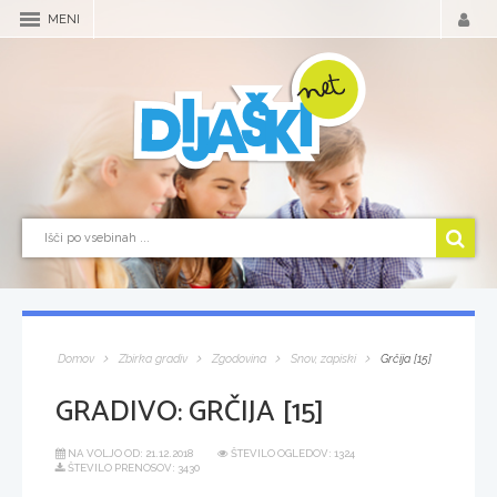
MENI
Domov
Zbirka gradiv
Zgodovina
Snov, zapiski
Grčija [15]
GRADIVO:
GRČIJA [15]
NA VOLJO OD:
21.12.2018
ŠTEVILO OGLEDOV: 1324
ŠTEVILO PRENOSOV: 3430