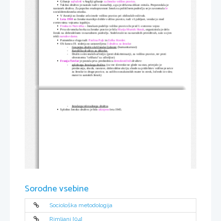
Gibanje 
sufražetk 
v Angliji gibanje 
za žensko volilno pravico
.

Takšno društvo je nastalo tudi v monarhiji, a ga je državna oblast ovirala. Prepovedala je 

nastanek društva. Za popolno enakopravnost žensk na političnem področju se je zavzemala 
le
socialdemokratska stranka.
V Avstriji so ženske celo imele volilno pravico pri občinskih volitvah.

Leta 1910
 so ženske marsikje dobile volilno pravico, tudi v Ljubljani, vendar jo med 

svetovnima vojnama izgubijo.
Finska in Norveška
 – ženskam podelijo volilno pravico že pred I. svetovno vojno

Prva slovenska borka za ženske pravice je bila 
Marija Murnik Horak
, organizirala je delo 

žensk na dobrodelnem in narodnem področju. Sodelovale so na narodnih prireditvah, zato so jim 
rekli 
narodne dame
.
Pomembna vloga tudi: 
Pavlina Pajk
 in 
Zofka Kveder.

Ob koncu 19. stoletja so ustanovljena 
3 društva za ženske
:

-
Gospejno društvo krščanske ljubezni
 (humanitarnost)
-
Katoliško društvo za delavke 
-
Društvo slovenskih učiteljic (proti diskriminaciji, za volilno pravico, ter proti 
obveznemu ''celibatu'' za učiteljice)
Franja Tavčar
 je postala prva predsednica 
demokratičnih 
društev:

-
splošnega ženskega društva
 (za vse slovenke ne glede na stan, prirejalo je 
predavanja, shode, razstave, dobrodelne akcije, shode za pridobitev volilne pravice 
za ženske in druge pravice, za zaščito nezakonskih mater in otrok, ločenih in vdov, 
mater in samskih žensk)
-
ženskega telovadnega društva
Splošno žensko društvo je bilo 
ukinjeno
 leta 1945.

Sorodne vsebine
Sociološka metodologija
Rimljani [04]