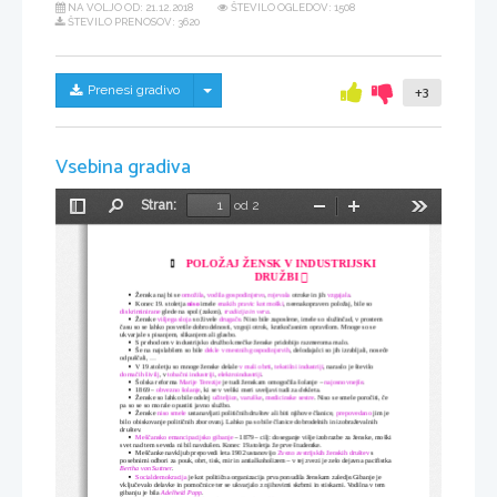
NA VOLJO OD:
21.12.2018
ŠTEVILO OGLEDOV: 1508
ŠTEVILO PRENOSOV: 3620
Skrij/prikaži meni
Prenesi gradivo
+3
Vsebina gradiva
Stran:
od 2
Preklopi
Najdi
Pomanjšaj
Povečaj
Orodja
stransko
vrstico
POLOŽAJ ŽENSK V INDUSTRIJSKI


DRUŽBI 
Ženska naj bi se 
omožila
, 
vodila gospodinjstvo
, 
rojevala
 otroke in jih 
vzgajala
.

Konec 19. stoletja 
niso
 imele 
enakih pravic kot moški
, neenakopraven položaj, bile so 

diskriminirane
 glede na spol (zakon), 
tradicija in vera
.
Ženske 
višjega sloja
 so živele 
drugače
. Niso bile zaposlene, imele so služinčad, v prostem 

času so se lahko posvetile dobrodelnosti, vzgoji otrok, kratkočasnim opravilom. Mnoge so se 
ukvarjale s pisanjem, slikanjem ali glasbo.
S prehodom v industrijsko družbo kmečke ženske pridobijo razmeroma malo.

Še na najslabšem so bile 
dekle v mestnih gospodinjstvih
, delodajalci so jih izrabljali, noseče 

odpuščali, ...
V 19.stoletju so mnoge ženske delale 
v mali obrti
, 
tekstilni industriji
, naraslo je število 

domačih šivilj
, v 
tobačni industriji
, 
elektroindustriji
.
Šolska reforma 
Marije Terezije
 je tudi ženskam omogočila šolanje – 
najosnovnejše
.

1869 – 
obvezno šolanje
, ki se v veliki meri uveljavi tudi za dekleta.

Ženske so lahko bile odslej 
učiteljice
, 
varuške
, 
medicinske sestre
. Niso se smele poročiti, če 

pa so se so morale opustiti javno službo.
Ženske 
niso smele
 ustanavljati političnih društev ali biti njihove članice, 
prepovedano
 jim je 

bilo obiskovanje političnih zborovanj. Lahko pa so bile članice dobrodelnih in izobraževalnih 
društev.
Meščansko emancipacijsko gibanje
 – 1879 – cilj: doseganje višje izobrazbe za ženske, moški 

svet nad tem seveda ni bil navdušen. Konec 19.stoletja že prve študentke.
Meščanke navkljub prepovedi leta 1902 ustanovijo 
Zvezo avstrijskih ženskih
društev
 s 

posebnimi odbori za pouk, obrt, tisk, mir in antialkoholizem – v tej zvezi je zelo dejavna pacifistka 
Bertha von Suttner
.
Socialdemokracija
 je kot politična organizacija prva ponudila ženskam zaledje.Gibanje je 

vključevalo delavke in pomočnice ter se ukvarjalo z njihovimi skrbmi in stiskami. Vodilna v tem 
gibanju je bila 
Adelheid Popp
.