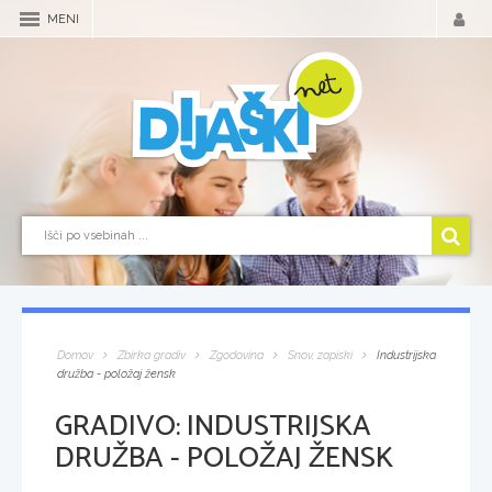
MENI
Domov
Zbirka gradiv
Zgodovina
Snov, zapiski
Industrijska
družba - položaj žensk
GRADIVO:
INDUSTRIJSKA
DRUŽBA - POLOŽAJ ŽENSK