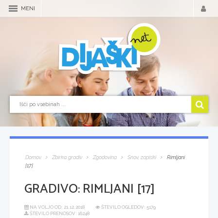
MENI
Domov
Zbirka gradiv
Zgodovina
Snov, zapiski
Rimljani
[17]
GRADIVO:
RIMLJANI [17]
NA VOLJO OD:
21.12.2018
ŠTEVILO OGLEDOV: 5179
ŠTEVILO PRENOSOV: 16248