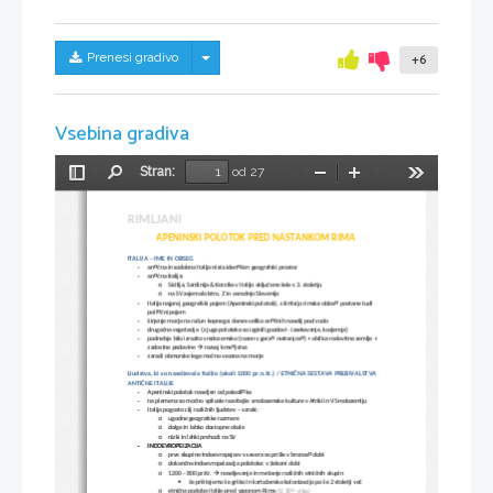
Skrij/prikaži meni
Prenesi gradivo
+6
Vsebina gradiva
Stran:
od 27
Preklopi
Najdi
Pomanjšaj
Povečaj
Orodja
stransko
vrstico
RIMLJANI
APENINSKI 
POLOT
OK PRED NASTANKOM RIMA
ITALIJA – IME IN OBSEG
antična in sodobna Italija nista identičen geografski prostor

antična Italija:

o
Sicilija, Sardinija & Korzika v Italijo vključene šele v 3. stoletju
o
na SV zajemala Istro, Z in osrednjo Slovenijo
Italija najprej geografski pojem (Apeninski polotok), s širitvijo rimske oblasti postane tudi 

politični pojem
širjenje morja na račun kopnega: danes veliko antičnih naselij pod vodo

drugačna vegetacija  (z juga polotoka so izginili gozdovi - izsekavanje, kozjereja)

podnebje bilo izrazito sredozemsko (razen v gorati notranjosti) + obilica rodovitne zemlje + 

zadostne padavine 
 razvoj kmetijstva

zaradi obmorske lege močno vezana na morje 

Ljudstva, ki so naseljevala Italijo (okoli 1000 pr.n.št.) / ETNIČNA SESTAVA PREBIVALSTVA 
ANTIČNE ITALIJE
Apeninski polotok naseljen od paleolitika

na plemena so močno vplivale razvitejše sredozemske kulture v Afriki in V Sredozemlju

Italija pogosto cilj različnih ljudstev – vzroki:

o
ugodne geografske razmere
o
dolge in lahko dostopne obale
o
nizki in lahki prehodi na SV
INDOEVROPEIZACIJA

o
prve skupine Indoevropejcev s severa so prišle v bronasti dobi
o
dokončna indoevropeizacija polotoka: v železni dobi 
o
1200 – 800 pr.Kr. 
 naseljevanje in mešanje različnih etničnih skupin 

če prištejemo še grško in kartažansko kolonizacijo pa še 2 stoletji več

o
etnična podoba Italije pred vzponom Rima 
(U, 103 - slika)