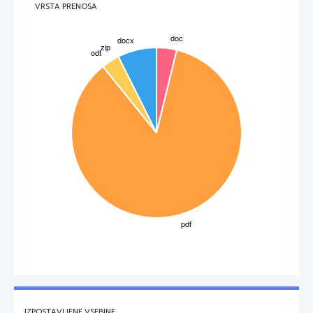

VRSTA PRENOSA
prerokovanje svečenikov, gladiatorski boji, obdelava keramike, pisava, zmagoslavni pohodi, 
triumf, dirke z vozovi,...)
o
področje religije, umetnosti, arhitekture, pisave, pri simbolih oblasti in zabavi
najprej so verovali v nadnaravna bitja, pod vplivom Grkov pa so razvili 

mnogoboštvo/politeistično religijo
o
vrhovni bog Tinia in njegova žena Uni
o
številni bogovi so se stopili v 1 boga (npr. demoni vojne v boga Marisa)
napovedovanje svečenikov (let ptičev, pregled živalskega drobovja, bliski...) – velik pomen

etruščanske nekropole
 (pokopi v 
sarkofagih
) 

– U, 106 - slika
3
IZPOSTAVLJENE VSEBINE