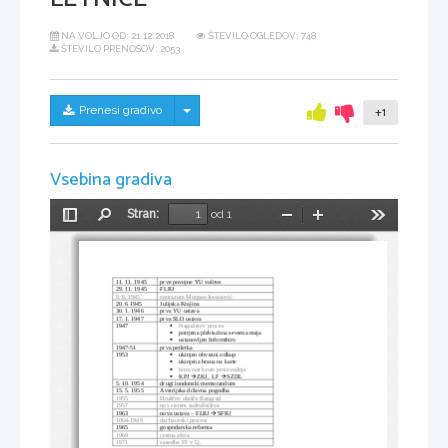
NA VOLJO OD:
21.12.2018
ŠTEVILO OGLEDOV: 748
ŠTEVILO PRENOSOV: 2053
Skrij/prikaži meni
Prenesi gradivo
+1
Vsebina gradiva
Stran:
od 1
Preklopi
Najdi
Pomanjšaj
Povečaj
Orodja
stransko
vrstico
11. 11. 1945
prve povojne YU volitve
29. 11. 1945
FLRJ
9. 6. 1945
sporazum Morgan-Jovanović
20. 6 1945
Julijska Krajina
30. 1. 1946
prva YU ustava
17. 1. 1947
prva SLO ustava
1947
Nagodetov proces

potrjena plebiscitna severna meja

ustanovljen Informbiro

1947-51
prva petletka
1953
ukinjen obvezni odkup

ukinjena hrana na karte

hitra rast bruto proizvodnje

KPJ 
ZKJ,  LF 
SZDL



5. 10. 1954
drugi londonski memorandum
15. 5. 1955
Avstrijska državna pogodba
1955
Hruščov obišče Beograd
1957
nov sistem zadružništva
1963
nova ustava – FLRJ 
SFRJ

1064-1949
dachauvski procesi
1965
gospodarska reforma
1969
cestna afera
1971
zasedba FF v Lj.