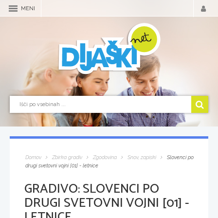
MENI
Domov
Zbirka gradiv
Zgodovina
Snov, zapiski
Slovenci po
drugi svetovni vojni [01] - letnice
GRADIVO:
SLOVENCI PO
DRUGI SVETOVNI VOJNI [01] -
LETNICE