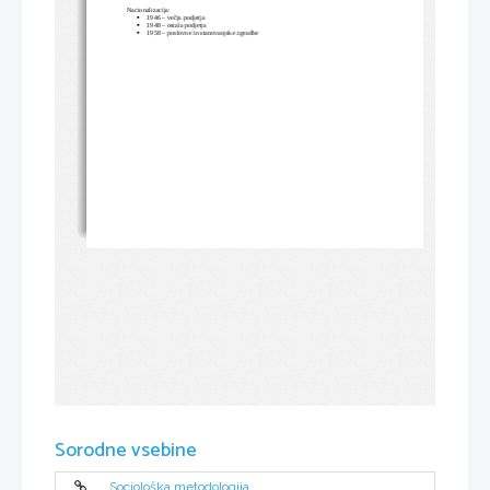
Nacionalizacija:
1946 – večja podjetja

1948 – ostala podjetja

1958 – poslovne in stanovanjske zgradbe

Sorodne vsebine
Sociološka metodologija