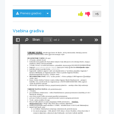
Skrij/prikaži meni
Prenesi gradivo
+5
Vsebina gradiva
Stran:
od 2
Preklopi
Najdi
Pomanjšaj
Povečaj
Orodja
stransko
vrstico
VERSKE VOJNE:
 prizadevanje knezov & škofov, da bi protestzantska območja ponovno 

pripadala rimskokatoliško cerkvi 
 pri tem nastajajo vojne
HUGENOTSKE VOJNE:
 (8 vojn)
v Franciji, začetek 16.stol.

konkordat med papežem & Francoskim kraljem: kralj dobi pravico do izbiranja škofov, skupaj z 

papežem si delita cerkveni dohodek
v sredini 16.stol.: se razširi kalvinizem, z pripadniki, imenovanimi HUGENOTI/SOPRISEŽNIKI


hugenoti 
 uprejo proti kralju 
 izbruhne 
državljanska vojna
(se pod vodstvom admirala Colignyja)

katoliško plemstvo podpre kralja, 
(voditelj Guise)


hugenotski voditelj si zagotovi vpliv na kralja 
 vmeša se "navidezna pripadnica hugenotov" 

Katarina Medičejska, ki hugenote povabi v Pariz na poroko hugenota Henrika 
Bourbonskega(kralja Navarre) + kraljeve sestre

ŠETJERNEJSKA NOČ:
 1572, "na dan poroke", v Parizu pobijejo 2.000 hugenotov 
 nadaljnje

verske vojne
Konec: kraljev družina Valoisov izumre, deduje hegenot Henrik Bourbonovski – prestpoi v 

katoliško vero, naredi red & mir, hugenotom pa z NANTAKIM EDIKTOM:1598, zagotovi 
versko & politično svobodo
40 letni boji: opustošijo Francijo, propad,izumrtje plemičev – osrednja oblast lažje nadzoruje

TRIDESETLETNA VOJNA: 
(vrh protireformacije)
v Nemčiji

po avsburškem verskem miru – veliko Nemških knezov postane protestantov (katoliška je le še J 

Nemčija & ob Renu)
cesar mora zaradi Turške nevarnosti popuščati protestantom

po koncu Turške nevarnosti: s pomočjo jezuitov ponovno preganja protestante

Vzrok: verska rezdelitev Evrope

Povod: Češki plemiči se uprejo preganjanju čeških protestantov, ...
PRAŠKA 

DEFENSTRACIJA
-V Pragi vržejo skozi okno cesarjeve odposlance
nemški protestantski knezje-združitev v UNIJO;   katoliški knezi-v LIGO (vodi Maksimijlan)

spopad med ligo & unijo:

na Češkem: Habsburžani uveljavljajo absolutizem & protireformacijo
o
ker jezuiti preganjajo – češki plemiči 1618 vdrejo v dvorec Hradčani, vržejo skozi okno 3 
o
cesarjeve odposlance, odstavijo kralja Ferdinanda- novi kralj=voditelj nemških 