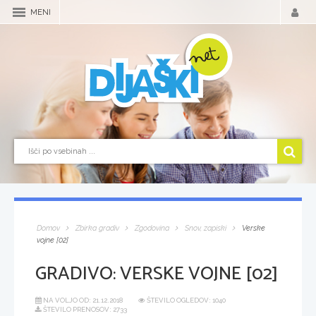
MENI
Domov
Zbirka gradiv
Zgodovina
Snov, zapiski
Verske
vojne [02]
GRADIVO:
VERSKE VOJNE [02]
NA VOLJO OD:
21.12.2018
ŠTEVILO OGLEDOV: 1040
ŠTEVILO PRENOSOV: 2733