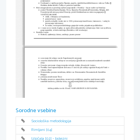
protestantov

Ferdinand z vojaško pomočjo Španije, papeža, nemških katoliških knezov vdre na Češko 
o
Habsbur.dedne dežele+Češka so ponovno katoliške
Proti zmagovalcem se povežejo njihovi nasprotniki v Nemčiji – boj se razširi na Nemčijo:

pomoč Švedske,Danske,Španije, Švica, Španska-Nizozemska(Nizozemska, Belgija, deli 
o

Francije) predvsem pa pomoč Francije, prisili Habsburžane na mirovna pogajanja 
VESTFALSKI MIR:
1648, v Münstru in Osnabrücku

pomeni konec vojne

potrdi avsburški verski mir iz 1555: priznavanje katoličanov, luterancev, + sedaj še 

priznavanje kalvinistov
še vedno, veroizpoved deželnega gospoda=verska pripadnost podložnikov


v vojno se ne vmeša Anglija- je zaprta država 
 posledica nebojevanja: hiter razvoj države,
o
gosp.napredek, ni bolio uničenja (Posledica: ind. revolucija)
Posledice vojne:

Bolezni, epidemije, lakota, uničenje, prazen prostor
o
nove meje (ki veljajo vse do Napoleonovih osvajanj)
o

cesarske absolutistične težnje se ne uveljavijo 
 možnosti za nastanek modernih narodnih 
o
držav
Francija: prevzame vlogo evropske velesile, dobijo Alzacijo & Loreno
o
Švedska: med najmočnejšimi do konca 17.stol.-ko jih začnejo ogrožati Rusija & Turki v 
o
odnosu z Rusi
Nizozemska: postane neodvisna, delitev na: Protestantsko Nizozemsko & Katoliško 
o
Belgijo
priznana neodvisnost Švice
o
Nemško cesarstvo: opustošena, cesarstvo je oslabljeno, popolna neodvisnost malih 
o
nemških kneževin, politična kriza, razcepljenost(podobno kot obdobje brezvladja)
takšna podoba vse do 19.stol.: NAPLOEONOVA OSVAJANJA
Sorodne vsebine
Sociološka metodologija
Rimljani [04]
Izločala [02] - bolezni