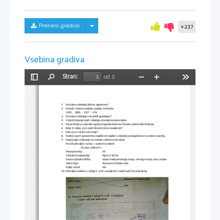
Skrij/prikaži meni
Prenesi gradivo
+237
Vsebina gradiva
Stran:
od 2
Preklopi
Najdi
Pomanjšaj
Povečaj
Orodja
stransko
vrstico
1.
Na katera obdobja delimo zgodovino?
2.
Navedi v katero stoletje spadajo te letnice: 
1492  ;  2000  ;  1917  ;  476  
3.
Na katera obdobja smo delili zgodovino?
4.
4 Opiši življenje ljudi v obdobju starejše kamene dobe.
5.
Pojasni kako je uporaba ognja prazgodovinskemu človeku spremenila življenje.
6.
Kdaj, in zakaj, se je začel človek stalno naseljevati?
7.
Kako se je razvilo verovanje?
8.
Naštej vsaj tri pomembna najdišča in najdbe iz obdobja prazgodovine na našem ozemlju.
9.
Najstarejše civilizacije so nastale večinoma ob rekah.
Poveži pokrajine na levi, z vodami na desni!
                        (to niso rešitve!!!)
Mezopotamija                                Nil
Vzhodni Sredozemlje                    Tigris in Evfrat 
Severovzhodna Afrika                   obale Sredozemskega morja, mrtvega morja, reka Jordan
Južna Azija                                       Rumena in Modra reka
Daljni vzhod                                    Ind
10.
Pokrajine naštete v nalogi 9, vriši v zemljevid ( napiši tudi ime pokrajine)