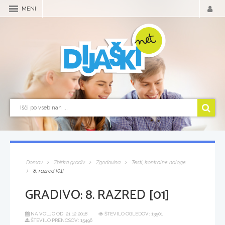
MENI
Domov
Zbirka gradiv
Zgodovina
Testi, kontrolne naloge
8. razred [01]
GRADIVO:
8. RAZRED [01]
NA VOLJO OD:
21.12.2018
ŠTEVILO OGLEDOV: 13501
ŠTEVILO PRENOSOV: 15496