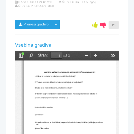
NA VOLJO OD:
21.12.2018
ŠTEVILO OGLEDOV: 1904
ŠTEVILO PRENOSOV: 2880
Skrij/prikaži meni
Prenesi gradivo
+15
Vsebina gradiva
Stran:
od 2
Preklopi
Najdi
Pomanjšaj
Povečaj
Orodja
stransko
vrstico
KAKŠEN NAČIN VLADANJA JE ABSOLUTISTIČNO VLADANJE?
1. Kdo je bil ta vladar in zakaj so mu rekli Sončni kralj?
2. V kateri evropski državi in v katerem stoletju je ta kralj vladal?
3. Kako se je imenoval dvorec, v katerem je žival?
4. ''Sončni kralj'' je bil tipičen vladar baročne dobe. Kako se je baročni stil odražal v:
a) načinu življenja (prehranjevanje, oblačenje ...)
b) dvorni obliki in navadah:
c) arhitekturi:
5. Popolno oblast si je Sončni kralj zagotovil s številnimi ukrepi. Kakšen je bil njegov odnos 
    do:
a) katoliške cerkve: