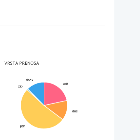
v   2.   tisočletju   poselila
taliki   (Sabini,   Latini,   Kampani,
na rimska družba v njenih
 rodovih   (gens).   En   rod   je
z   velikih   družin.   Več   rodov   je
leme ali tribus. Rimska družba
ati)   in  Plebejce  (neplemiški   in
VRSTA PRENOSA