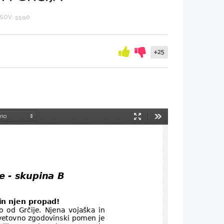
SOV: 5590
+25
Način
Orodja
predstavitve
e - skupina B
in njen propad!
od  Grčije.  Njena  vojaška in
 Svetovno zgodovinski pomen je