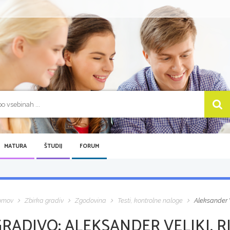
MATURA
ŠTUDIJ
FORUM
omov
Zbirka gradiv
Zgodovina
Testi, kontrolne naloge
Aleksander V
GRADIVO:
ALEKSANDER VELIKI, R