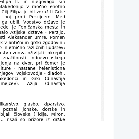
lipa   II.   in   njegovaga   sin
l   Makedonijo   v   močno   enotno
Cilj Filipa je bil združiti Grke
 boj   proti   Perzijcem.   Med
 ga   ubili.   Vodstvo   države   je
sedel   je   Feničanska   mesta   in
lo   Azijske   države   -   Perzijo,
starosti   Aleksander   umre.   Pomen
 v antični in grški zgodovini;
o in etnično različnih ljudstev;
stvo znova oživljati; okrepilo
e   značilnosti   indoevropskega
nja   na   dvor,   pri   čemer   je
kulture   -   nastane   helenistična
njegovi vojskovodje - diadohi.
akedonci   in   Grki   (dinastija
omejcev),     Azija     (dinastija
likarstvo,   glasbo,   kiparstvo,
  poznali   jonske,   dorske   in
ljali   človeka   (Fidija,   Miron,
,   risali   so   prizore   iz   grške
nali   solo   in   zborno   petje.
ija,   tragedija,   govorništvo,...