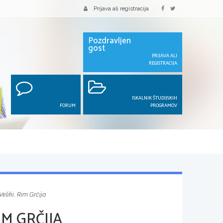
Prijava ali registracija
Pozdravljen
gost
PRIJAVA ALI
REGISTRACIJA
ISKALNIK ŠTUDIJSKIH
FORUM
PROGRAMOV
eliki, Rim Grčija
IM GRČIJA