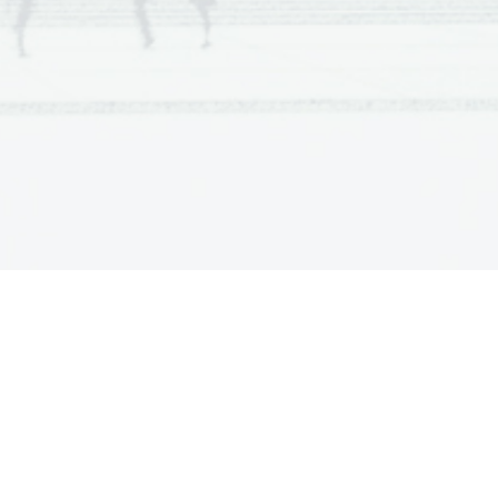
   sužnji,   vojni   ujetniki   in
kupnino v denarju in pridelkih
vdalizma.
 imperij dokončno razpade
   leta   295   (vzhodni   Bizanc,
rize in nove vere - krščanske
i zgodovini. Razloži kaj to
   vladarja   in   postavijo   na
  je  konec  Zahodnega  rimskega
ovine. To označujemo tudi kot