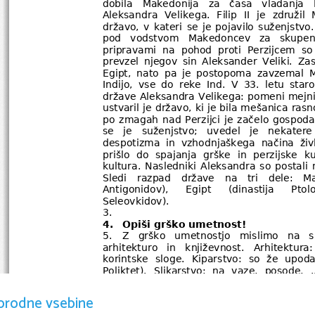
dobila   Makedonija   za   časa   vladanja   Fi
Aleksandra   Velikega.   Filip   II   je   združi
državo, v kateri se je pojavilo suženjstvo. 
pod   vodstvom   Makedoncev   za   skupen  
pripravami   na   pohod   proti   Perzijcem   so  
prevzel   njegov   sin   Aleksander   Veliki.   Za
Egipt,   nato   pa   je   postopoma   zavzemal   Ma
Indijo,   vse   do   reke   Ind.   V   33.   letu   
države Aleksandra Velikega: pomeni mejnik
ustvaril je državo, ki je bila mešanica rasn
po zmagah nad Perzijci je začelo gospodar
se   je   suženjstvo;   uvedel   je   nekater
despotizma   in   vzhodnjaškega   načina   življe
prišlo   do   spajanja   grške   in   perzijske   
kultura. Nasledniki Aleksandra so postali 
Sledi   razpad   države   na   tri   dele:   M
Antigonidov),     Egipt     (dinastija     Ptol
Seleovkidov).
3. 
4. 
Opiši grško umetnost!
5. 
Z   grško   umetnostjo   mislimo   na   s
arhitekturo   in   književnost.   Arhitektura: 
korintske   sloge.   Kiparstvo:   so   že   upodab
Poliktet).   Slikarstvo:   na   vaze,   posode,   ...
mitologije   (Polignat,   Apel).   Glasba:   poz
Književnost:   lirična   oblika   poezije,   komed
orodne vsebine
(Homer, Hesiod).