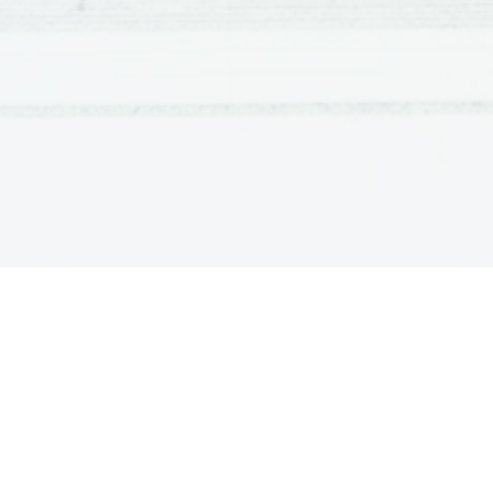
obubožani   kmetje   in   obrtniki,   osvobojeni
veterani. Veleposestnikom so plačevali za
za obdelavo zemlje. To pomeni začetek fe
12. 
13. 
Napiši kdaj in kako Rimski
na dva dela!
14. 
Rimski   imperij   razpade   na   dva   dela
Zahodni - Rim). Razpade zaradi vojaške k
vere (vere sužnjev in zatiranih).
15. 
16. 
Leto 476 je mejnik v svetovn
pomeni!
17. 
Germani   odstavijo   zadnjega   rimskega
prestol   svojega  voditelja  Odoakarja.   To
cesarstve in konec Rimske politične zgod
prehod iz starega veka v srednji vek.