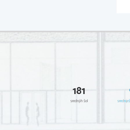
181
srednjih šol
srednje