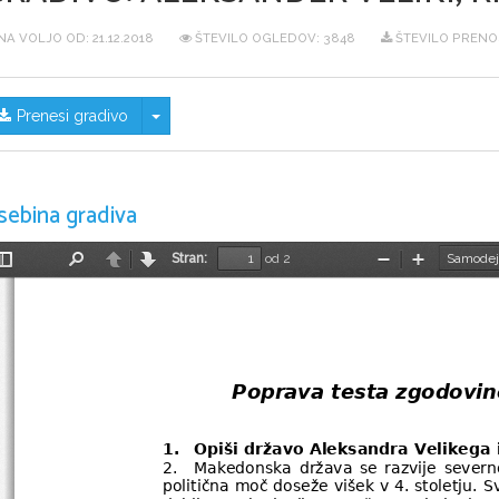
NA VOLJO OD:
21.12.2018
ŠTEVILO OGLEDOV: 3848
ŠTEVILO PRENO
Skrij/prikaži meni
Prenesi gradivo
sebina gradiva
Stran:
od 2
Preklopi
Najdi
Nazaj
Naprej
Pomanjšaj
Povečaj
stransko
vrstico
Poprava testa zgodovin
1. 
Opiši državo Aleksandra Velikega 
2. 
Makedonska država  se razvije  severno 
politična moč doseže višek v 4. stoletju.