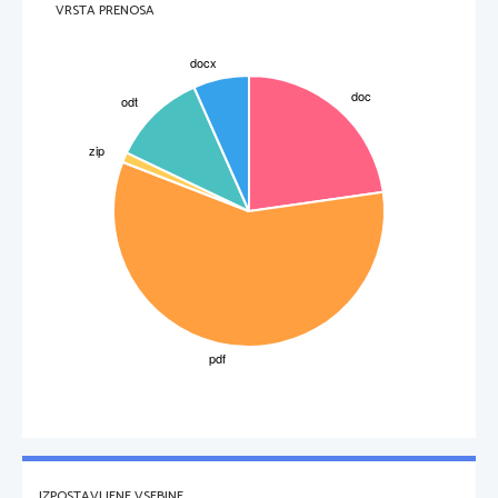

VRSTA PRENOSA
krščanstvu
RACIJA
, iz besede 
gazija
, ki pomeni napad

HALVA
, orientalska slaščica, znana predvsem v Indiji

IZPOSTAVLJENE VSEBINE