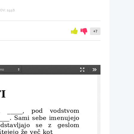
OV: 1556
+7
Način
Orodja
predstavitve
I
ta   _____,   pod   vodstvom
____. Sami sebe imenujejo
edstavljajo   se   z   geslom
štejejo že več kot ________