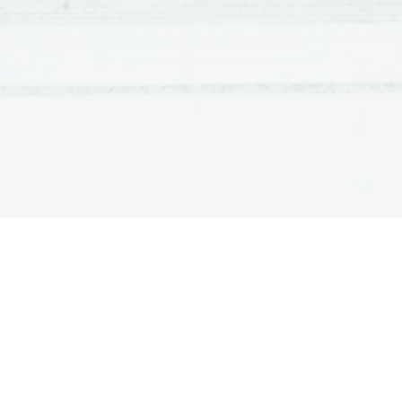
nekatoliških državah kot je bila npr
širi
je Jezuitski red lahko še naprej 
Pij VII.
papež 
 ponovno vzpostavi re
IGNACIJ LO
Rojen je bil leta _____ v ____________
eno   leto   v   molitvi   in   ______
______________.   V   času   inkvizici
_______________________,   zato   se   je 
potem   še   ____________   študiju.   Leta
prvega   _________   __________________.  
skrbel
  za _________, ______________
Umrl   je   ________________   v   Rim
___________________________.