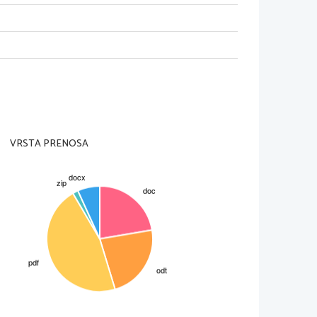
   so   jih   Jezuiti   uvedli
_____,   _____________   in   v
so
_______________________.
je
reformiral
  
odkril     pa     je     tudi
vju
  so Jezuiti napisali tri
__________________________,
VRSTA PRENOSA
 _________________________.
_______________,   ki   je   bila
  ustvari   tudi   stroj   za
ture   uporabil   ___________