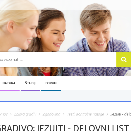
MATURA
ŠTUDIJ
FORUM
omov
Zbirka gradiv
Zgodovina
Testi, kontrolne naloge
Jezuiti - delo
GRADIVO:
JEZUITI - DELOVNI LIST