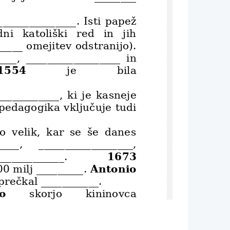
______________. Isti papež
ni   katoliški   red   in   jih
_____ omejitev odstranijo).
____,   __________________   in
1554
je
bila
____________, ki je kasneje
 pedagogika vključuje tudi
o   velik,   kar   se   še   danes
____,     __________________,
1673
_____________.
Antonio
0 milj _________. 
 prečkal ___________.
o
skorjo     kininovca
ilo   proti   ______________,
____ in __________________.
______________ je obstajala