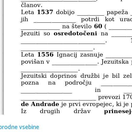
članov.
1537
Leta 
 dobijo _________ papeža _
jih   ______________   potrdi   kot   urad
60
_____________ na število 
 ( _______
osredotočeni
Jezuiti   so  
  na   ______
____________________________.
________________________. 
1556
Leta  
  Ignacij zasnuje ________
povišan v _______________. Jezuitska
___________________.
Jezuitski   doprinos   družbi   je   bil   zel
pozna     na     področju     __________
_________________
in
__
_________________________ prevozi 170
de Andrade
 je prvi evropejec, ki je
prinesej
Iz     drugih     držav
(__________________),   ki   je   zdrav
prinesejo pa tudi __________, ________
orodne vsebine
Jezuitska država, ki se je nahajala v 