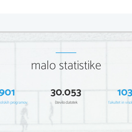
očitali
Jezuitom
so
__________________________
_____________________________________
Mello
  je   sprožil   reformiranje   Po
nastopil zoper ovire državni oblasti
Jezuitov, ki so bili za tem __________
napisal   delo   ___________________
ljudstva)   
   _________________   so
malo statistike

1766
Francoskega   kraljestva.   
   
(=___________________),   katere   se  
_____________,   zato   napiše   pi
_____________________________________
901
30.053
10
ukinitev
Pripravlja se nasilna 
 redu 
____________________   podpiše   dokum
šolskih programov
število datotek
fakultet in viso
Jezusove,
vendar
_______________________________________
dolžnost
_____________________________________