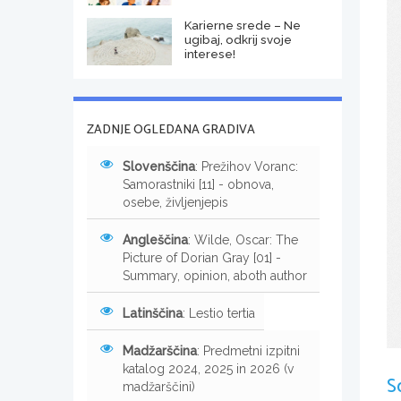
Karierne srede – Ne
ugibaj, odkrij svoje
interese!
ZADNJE OGLEDANA GRADIVA
Slovenščina
: Prežihov Voranc:
Samorastniki [11] - obnova,
osebe, življenjepis
Angleščina
: Wilde, Oscar: The
Picture of Dorian Gray [01] -
Summary, opinion, aboth author
Latinščina
: Lestio tertia
Madžarščina
: Predmetni izpitni
katalog 2024, 2025 in 2026 (v
S
madžarščini)