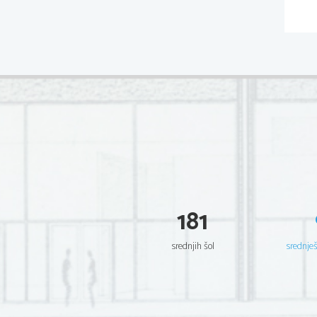
181
srednjih šol
srednje