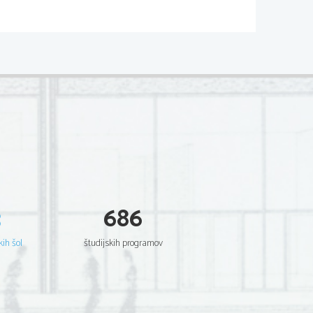
___________________,
in
José   de   Carvalho   e
.  
rtugalske,   pri   čemer   je
. To je bil prvi __________
Patra Berruyer
____.  
  je
____   (Zgodovina   božjega
izključeni
   Jezuiti   
   iz
se   zgodi   
ljudska   vstaja
 najbolj   prestraši   kralj
smo   v   katerem   naroča
_________________________.
3
686
in julija leta _______ papež
ent   o   ukinitvi   Družbe
kih šol
študijskih programov
opozori
na
_____       in       povdari
__________________.       V