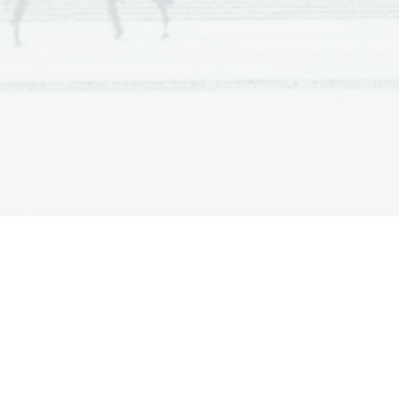
 ______________________ se
l
   zato ___________________
d.
JOLSKI
Manresi
__. V 
 je preživel
_____   ter   napisal   delo
je   je   imel   težave   z
  posvetil   filozofskemu   in
1541
  
  je   bil   izvoljen   za
 Skozi   svoje   življenje   je
__, _____________ in druge.
1622
u.   Leta   
   je   bil