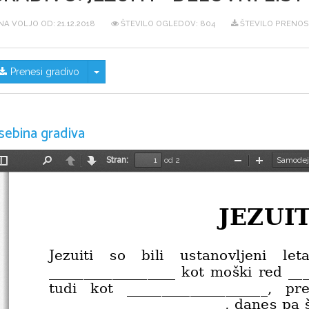
NA VOLJO OD:
21.12.2018
ŠTEVILO OGLEDOV: 804
ŠTEVILO PRENOS
Skrij/prikaži meni
Prenesi gradivo
sebina gradiva
Stran:
od 2
Preklopi
Najdi
Nazaj
Naprej
Pomanjšaj
Povečaj
stransko
vrstico
JEZUIT
Jezuiti   so   bili   ustanovljeni   le
__________________ kot moški red __
tudi   kot   ____________________,   pr
_________________________, danes pa 