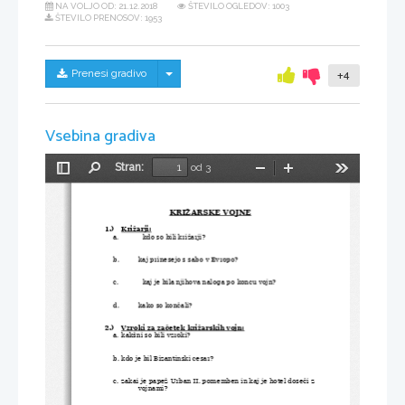
NA VOLJO OD:
21.12.2018
ŠTEVILO OGLEDOV: 1003
ŠTEVILO PRENOSOV: 1953
Skrij/prikaži meni
Prenesi gradivo
+4
Vsebina gradiva
Stran:
od 3
Preklopi
Najdi
Pomanjšaj
Povečaj
Orodja
stransko
vrstico
KRIŽARSKE VOJNE
1.)
Križarji:
a.
  kdo so bili križarji?
b.
kaj prinesejo s sabo v Evropo?
c.
  kaj je bila njihova naloga po koncu vojn?
d.
kako so končali?
2.)
Vzroki za začetek križarskih vojn:
a.
kakšni so bili vzroki?
b.
kdo je bil Bizantinski cesar?
c.
zakai je papež Urban II. pomemben in kaj je hotel doseči z
vojnami?