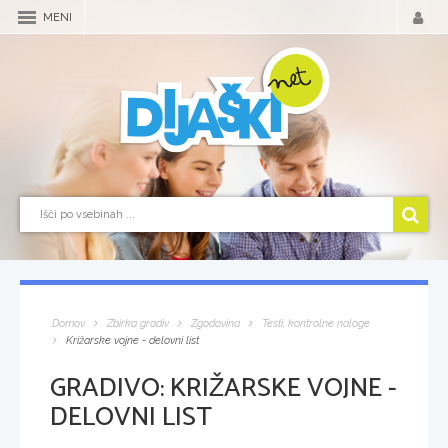
MENI
Domov
Zbirka gradiv
Zgodovina
Testi, kontrolne naloge
Križarske vojne - delovni list
GRADIVO:
KRIŽARSKE VOJNE -
DELOVNI LIST