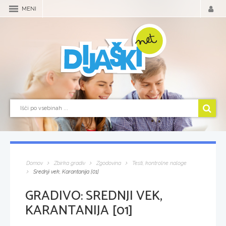
MENI
Domov
Zbirka gradiv
Zgodovina
Testi, kontrolne naloge
Srednji vek, Karantanija [01]
GRADIVO:
SREDNJI VEK,
KARANTANIJA [01]