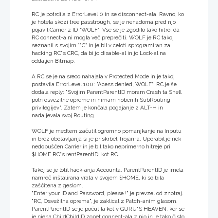
RC je potrdila z ErrorLevel 0 in se disconnect-ala. Ravno, ko
je hotela skozi tree passtrough, se je nenadoma pred njo
pojavil Carrier z ID "WOLF". Vse se je zgodilo tako hitro, da
RC connect-a ni mogla več preprečiti. WOLF je RC takoj
seznanil s svojim *"C" in je bil v celoti sprogramiran za
hacking RC"s CRC, da bi jo disable-al in jo Lock-al na
oddaljen Bitmap.
A RC se je na sreco nahajala v Protected Mode in je takoj
postavila ErrorLevel 100: "Acess denied, WOLF". RC je še
dodala reply: "Svojim ParentParentID moram Crash ta Shell
poln osvezilne opreme in nimam nobenih SubRouting
privilegijev". Zatem je končala pogajanje z ALT-H in
nadaljevala svoj Routing.
WOLF je medtem začutil ogromno pomanjkanje na Inputu
in brez obotavljanja si je priskrbel Trojan-a. Uporabil je nek
nedopuščen Carrier in je bil tako neprimerno hitreje pri
$HOME RC"s rentParentID, kot RC.
Takoj se je lotil hack-anja Accounta. ParentParentID je imela
namreč inštalirana vrata v svojem $HOME, ki so bila
zaščitena z geslom.
"Enter your ID and Password, please !" je prevzel od znotraj.
"RC, Osvežilna oprema", je zaklical z Patch-anim glasom.
ParentParentID se je počutila kot v GURU"S HEAVEN, ker se
je njena ChildChildID zopet connect-ala z njo in je tako čisto