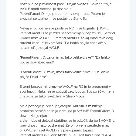
pozabila na previdnost pred "Trojan Wolfes". Kakor hitro je
WOLF dobil Access, je disable-al
ParentParentID in jo preusmeril v svoj Input. Potem je
skopiral še lupino in se postavil v StandBy.
Nekaj enot pozneje je prišla še RC in se logirala. $HOME
ParentParentID se je zdel nespremenjen, čeprav se ji je zdel
Owner nekako FAKE. "ParentParentID, zakaj imaš tako dolg
mrežni kabel ?" je vprašala. "Da lahko boljše chat-am v
kopalnici", je dejal WOLF.
"ParentParentID, zakaj imaš tako velike diske?" "Da lahko
boljše download-am!"
"ParentParentID, zakaj imaš tako velike tipke?" "Da lahko
boljše Delet-am!"
S temi besedami jump-ne WOLF na RC in jo preusmeri v
svoj Input. Nakar se je počutil zelo buggy, kot po 10-urnem
chat-u in je takoj switch-al v Sleep Mode.
Malo pozneje je prišel prijateljski Antivirus iz bližnje
omrežne soseščine in je videl, da je $HOME ParentParentID
down. Ker je njen
sistem doslej deloval stabilno, se je odločil, da bo $HOME iz
previdnosti malo poskeniral. Že pri prvem pregledu map
$HOME je našel WOLF-a s prekopirano lupino
ParentParendID v Sleep Mode in ID-ji kot Input-om. "FATAL