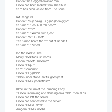
Gandalf has logged on as admin
Frodo has been kicked from The Shire
Sam has been kicked from The Shire
[At Isengard]
Gandalf: "sup dawg, i r g4nd4lf da gr3y!"
Saruman: "Foo! U R teh noob!"
Gandalf: "***?!"
Saruman: "Sauron pwns joo!"
Gandalf: "Sif, I R leet"
**Sarumon beats the **** out of Gandalf
Saruman: "Pwned!"
[on the road to Bree]
Merry: "look foos, shrooms!"
Pippin: "Woot! Shrooms!"
Frodo: "Ph34r!"
Sam: "Shrooms!"
Frodo: "PH34R!1!1"
**black rider stops, sniffs, goes past
Frodo: "OMG, packetloss!"
[Bree, in the Inn of the Prancing Pony]
**Frodo is drinking and dancing on a table, then slips
Frodo has left the server
Frodo has connected to the server
Frodo: "OMGz, dc'd"
Aragorn: "OMG, noobz"