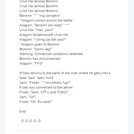
Uruk Hai [arrow] Boromir
Uruk Hai [arrow] Boromir
Uruk Hai [arrow] Boromir
Boromir: "****ing campers"
**Aragorn comes across the battle
Aragorn: "Boromir joo noob! ***!"
Uruk Hai: "Hah, pwn!"
Aragorn [broadsword] Uruk Hai
Aragorn: "I bring joo teh pwn!"
**Aragorn goes to Boromir
Boromir: "Damn lag!"
Warning: Connection problems detected
Boromir has disconnected
Aragorn: "FFS!"
[Frodo returns to the bank of the river where he gets into a
boat. Sam 'sees' him]
Sam: "Frodo! ***! Invisibility h4x!"
Frodo has connected to the server
Frodo: "Sam, STFU and FOAD!"
Sam: "Sif!"
Frodo: "Oh, ffs noob!"
End.
;D ;D ;D ;D ;D