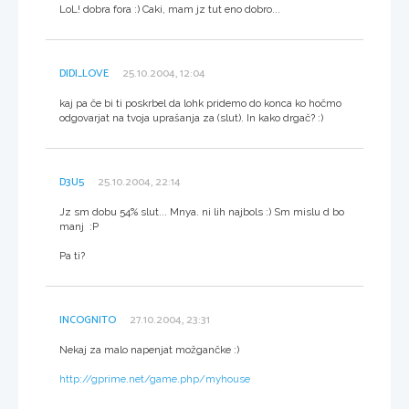
LoL! dobra fora :) Caki, mam jz tut eno dobro...
DIDI_LOVE
25.10.2004, 12:04
kaj pa če bi ti poskrbel da lohk pridemo do konca ko hočmo
odgovarjat na tvoja uprašanja za (slut). In kako drgač? :)
D3U5
25.10.2004, 22:14
Jz sm dobu 54% slut... Mnya. ni lih najbols :) Sm mislu d bo
manj :P
Pa ti?
INCOGNITO
27.10.2004, 23:31
Nekaj za malo napenjat možgančke :)
http://gprime.net/game.php/myhouse