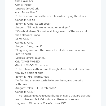
Gimli [axe] ork
Gimli: "Foos!"
Legolas [arrow] ork
ork: "ffs, wallhax!"
**The cavetroll enters the chambers destroying the doors
Gandalf: "Oh ffs!"
Boromir: "Omg, its teh boss!"
Aragorn: "Sif noob, we're not at teh end yet!"
**Cavetroll slams Boromir and Aragorn out of the way, and
then skewers Frodo
Sam: "OMG!"
Gandalf: "OMG!"
Aragorn: "omg, pwn!"
**Legolas jumps on the cavetroll and shoots arrows down
into its head
Legolas [arrow] cavetroll
Ork: "OMG! PWNED!"
Gimli: "LOLOOLOL! noobs"
**The fellowship then runs through Moria, chased the whole
way by a horde of orks
Boromir: "FFS! Teams, foos!"
**A flaming shadow starts to follow them, and the orks
withdraw
Aragorn: "Now THIS is teh boss!"
Gandalf: "OMG!"
**The fellowship take to long flights of stairs that are starting
to crumble and fall. Orks shoot at them with arrows.
Legolas: "LOL, noobs. Chex0r this out!1!"