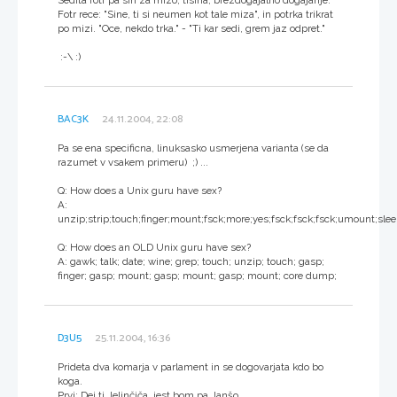
Fotr rece: "Sine, ti si neumen kot tale miza", in potrka trikrat
po mizi. "Oce, nekdo trka." - "Ti kar sedi, grem jaz odpret."
:-\ :)
BAC3K
24.11.2004, 22:08
Pa se ena specificna, linuksasko usmerjena varianta (se da
razumet v vsakem primeru) ;) ...
Q: How does a Unix guru have sex?
A:
unzip;strip;touch;finger;mount;fsck;more;yes;fsck;fsck;fsck;umount;sle
Q: How does an OLD Unix guru have sex?
A: gawk; talk; date; wine; grep; touch; unzip; touch; gasp;
finger; gasp; mount; gasp; mount; gasp; mount; core dump;
D3U5
25.11.2004, 16:36
Prideta dva komarja v parlament in se dogovarjata kdo bo
koga.
Prvi: Dej ti Jelinčiča, jest bom pa Janšo.