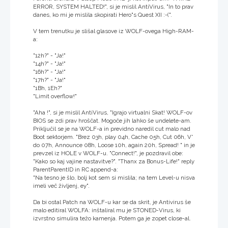
ERROR, SYSTEM HALTED!", si je mislil AntiVirus, "In to prav
danes, ko mi je mislila skopirati Hero"s Quest XII :-(".
V tem trenutku je slišal glasove iz WOLF-ovega High-RAM-
a:
"12h?" - "Ja!"
"14h?" - "Ja!"
"16h?" - "Ja!"
"17h?" - "Ja!"
"1Bh, 1Eh?"
"Limit overflow!"
"Aha !", si je mislil AntiVirus, "Igrajo virtualni Skat! WOLF-ov
BIOS se zdi prav hroščat. Mogoče jih lahko še undelete-am.
Priključil se je na WOLF-a in previdno naredil cut malo nad
Boot sektorjem. "Brez 03h, play 04h, Cache 05h, Cut 06h, V*
do 07h, Announce 08h, Loose 10h, again 20h, Spread! " in je
prevzel iz HOLE v WOLF-u. "Connect!", je pozdravil obe:
"Kako so kaj vajine nastavitve?". "Thanx za Bonus-Life!" reply
ParentParentID in RC append-a:
"Na tesno je šlo, bolj kot sem si mislila; na tem Level-u nisva
imeli več življenj, ey".
Da bi ostal Patch na WOLF-u kar se da skrit, je Antivirus še
malo editiral WOLFA: inštaliral mu je STONED-Virus, ki
izvrstno simulira težo kamenja. Potem ga je zopet close-al.