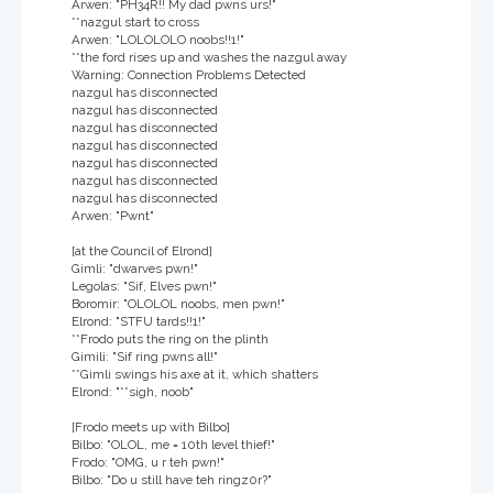
Arwen: "PH34R!! My dad pwns urs!"
**nazgul start to cross
Arwen: "LOLOLOLO noobs!!1!"
**the ford rises up and washes the nazgul away
Warning: Connection Problems Detected
nazgul has disconnected
nazgul has disconnected
nazgul has disconnected
nazgul has disconnected
nazgul has disconnected
nazgul has disconnected
nazgul has disconnected
Arwen: "Pwnt"
[at the Council of Elrond]
Gimli: "dwarves pwn!"
Legolas: "Sif, Elves pwn!"
Boromir: "OLOLOL noobs, men pwn!"
Elrond: "STFU tards!!1!"
**Frodo puts the ring on the plinth
Gimili: "Sif ring pwns all!"
**Gimli swings his axe at it, which shatters
Elrond: "**sigh, noob"
[Frodo meets up with Bilbo]
Bilbo: "OLOL, me = 10th level thief!"
Frodo: "OMG, u r teh pwn!"
Bilbo: "Do u still have teh ringz0r?"