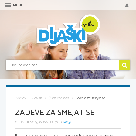
MENI
Domov
Forum
Čvek kar tako
Zadeve za smejat se
ZADEVE ZA SMEJAT SE
OBJAVLJENO 09.10.2004, 22:37 OD
BAC3K
Ergo, sem gre vse kar je, kot ze naslov teme pove, za smejat -