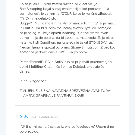
Ko se je WOLF hitro zatem switch-al v "active", je
BootStrapping trajal skoraj dvakrat dlje, kot ponavadi. "Uf,
sem stoned", je zamrmral WOLF, ko se je končno zBoot-al.
"Ti ID-ji me delajo čisto
Buggy!". "Nujno moram na Performance Tunning", si je mislil
in Quit-al, da bi si priskrbel nekaj svežih Byte-ov. Komajda
se je odlogiral, že je opazil Warning: "Critical water level!".
Jump-nil je do potoka, da bi Leech-al malo vode. To je bil pa
natanko tisti Condition, na katerega je čakal STONED-Virus.
Neusmiljeno je sprožil ogromno Stone-Simulation. Z več kot
2000cps je download-al WOLF-a po potoku.
ParentParentID, RC in AntiVirus so pripravili praznovanje v
obliki Multiline-Chat in če še niso Deleted, chat-ajo še
danes.
In nauk zgodbe?
ŽIVLJENJE JE ENA NAVADNA BREZVEZNA AVANTURA!
... AMPAK GRAFIKA JE PA VRHUNSKA!!!
D3U5
04.11.2004, 17:29
:W ti si mi psiho :) cak se jz ena po "geekovsko" Upam d ne
bo predolgo: