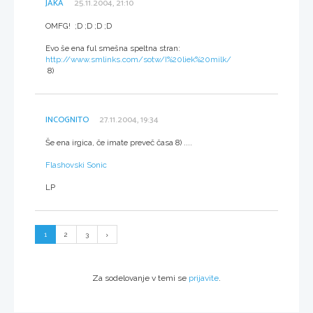
JAKA
25.11.2004, 21:10
OMFG! ;D ;D ;D ;D
Evo še ena ful smešna speltna stran:
http://www.smlinks.com/sotw/I%20liek%20milk/
8)
INCOGNITO
27.11.2004, 19:34
Še ena irgica, če imate preveč časa 8) ....
Flashovski Sonic
LP
1
2
3
Za sodelovanje v temi se
prijavite
.