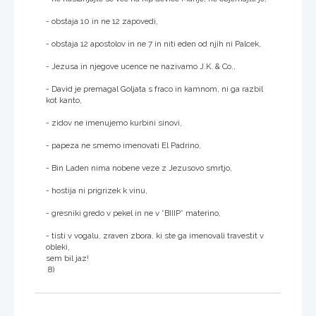
- obstaja 10 in ne 12 zapovedi,
- obstaja 12 apostolov in ne 7 in niti eden od njih ni Palcek,
- Jezusa in njegove ucence ne nazivamo J.K. & Co.,
- David je premagal Goljata s fraco in kamnom, ni ga razbil
kot kanto,
- zidov ne imenujemo kurbini sinovi,
- papeza ne smemo imenovati El Padrino,
- Bin Laden nima nobene veze z Jezusovo smrtjo,
- hostija ni prigrizek k vinu,
- gresniki gredo v pekel in ne v *BIIIP* materino,
- tisti v vogalu, zraven zbora, ki ste ga imenovali travestit v
obleki,
sem bil jaz!
8)