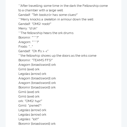
**After travelling some time in the dark the Fellowship come
to a chamber with a large well
Gandalf: "Teh bookz0r has some clues!"
**Merry knocks a skeleton in armour down the well
Gandalf: "OMG! noob!"
Merry: "d'oh"
**The fellowship hears the ork drums
Boromir: "***?"
Aragorn: "***?"
Frodo: "..."
Gandalf: "Oh ffs >.<"
**the fellowhip shores up the doors as the orks come
Boromir: "TEAMS FFS!"
Aragorn [broadsword] ork
Gimli [axe] ork
Legolas [arrow] ork
Aragorn [broadsword] ork
Aragorn [broadsword] ork
Boromir [broadsword] ork
Gimli [axe] ork
Gimli [axe] ork
ork: "OMG! h4x!"
Gimli: "pwned"!
Legolas [arrow] ork
Legolas [arrow] ork
Legolas: "lol!!"
Boromir [broadsword] ork