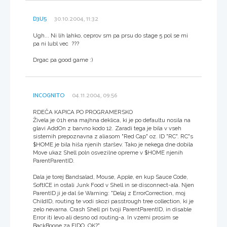
D3U5
30.10.2004, 11:32
Ugh... Ni lih lahko, ceprov sm pa prsu do stage 5 pol se mi
pa ni lubl vec ???
Drgac pa good game :)
INCOGNITO
04.11.2004, 09:56
RDEČA KAPICA PO PROGRAMERSKO
Živela je 01h ena majhna deklica, ki je po defaultu nosila na
glavi AddOn z barvno kodo 12. Zaradi tega je bila v vseh
sistemih prepoznavna z aliasom "Red Cap" oz. ID "RC". RC"s
$HOME je bila hiša njenih staršev. Tako je nekega dne dobila
Move ukaz Shell poln osvezilne opreme v $HOME njenih
ParentParentID.
Dala je torej Bandsalad, Mouse, Apple, en kup Sauce Code,
SoftICE in ostali Junk Food v Shell in se disconnect-ala. Njen
ParentID ji je dal še Warning: "Delaj z ErrorCorrection, moj
ChildID, routing te vodi skozi passtrough tree collection, ki je
zelo nevarna. Crash Shell pri tvoji ParentParentID, in disable
Error iti levo ali desno od routing-a. In vzemi prosim se
BackBoone za FIDO, OK?".