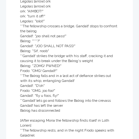
Legolas [arrow] ork
Legolas [arrow] ork
ork: "AIMBOT!"
ork: "turn it off!"
Legolas: "lolol!"
**The fellowship crosses a bridge, Gandalf stops to confront
the balrog
Gandalf: "joo shall not pass!"
Balrog: "***?"
Gandalf: "JOO SHALL NOT PASS!"
Balrog: "Sif, noob"
**Gandalf strikes the bridge with his staff, cracking it and
causing it to break under the Balrog's weight
Balrog: "ZOMG! PWNED!"
Frodo: "OMG! Gandalf!"
**The Balrog falls and in a last act of defiance strikes out
with its whip, entangling Gandalf
Gandalf: "D'oh"
Frodo: "OMG, joo foo!"
Gandalf: "fly u foos, fly!"
**Gandalf lets go and follows the Balrog into the crevass
Gandalf has left the server
Balrog has disconnected
[After escaping Moria the fellowship finds itself in Loth
Lorien]
**The fellowship rests, and in the night Frodo speaks with
Galadriel