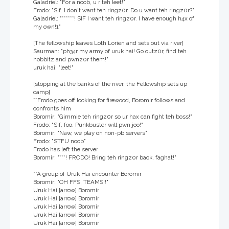
Galadriel: "For a noob, u r teh leet!"
Frodo: "Sif. I don't want teh ringz0r. Do u want teh ringz0r?"
Galadriel: "******! SIF I want teh ringz0r. I have enough h4x of
my own!1"
[The fellowship leaves Loth Lorien and sets out via river]
Saurman: "ph34r my army of uruk hai! Go outz0r, find teh
hobbitz and pwnz0r them!"
uruk hai: "leet!"
[stopping at the banks of the river, the Fellowship sets up
camp]
**Frodo goes off looking for firewood, Boromir follows and
confronts him
Boromir: "Gimmie teh ringz0r so ur hax can fight teh boss!"
Frodo: "Sif, foo. Punkbuster will pwn joo!"
Boromir: "Naw, we play on non-pb servers"
Frodo: "STFU noob"
Frodo has left the server
Boromir: "***! FRODO! Bring teh ringz0r back, faghat!"
**A group of Uruk Hai encounter Boromir
Boromir: "OH FFS, TEAMS!!"
Uruk Hai [arrow] Boromir
Uruk Hai [arrow] Boromir
Uruk Hai [arrow] Boromir
Uruk Hai [arrow] Boromir
Uruk Hai [arrow] Boromir