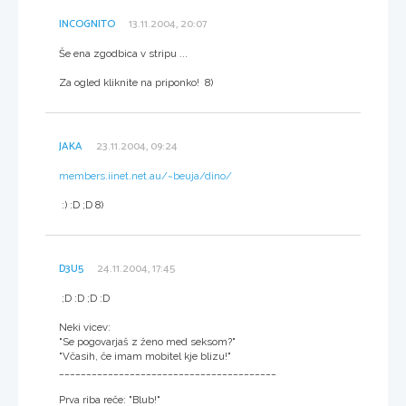
INCOGNITO
13.11.2004, 20:07
Še ena zgodbica v stripu ...
Za ogled kliknite na priponko! 8)
JAKA
23.11.2004, 09:24
members.iinet.net.au/~beuja/dino/
:) :D ;D 8)
D3U5
24.11.2004, 17:45
;D :D ;D :D
Neki vicev:
"Se pogovarjaš z ženo med seksom?"
"Včasih, če imam mobitel kje blizu!"
________________________________________
Prva riba reče: "Blub!"