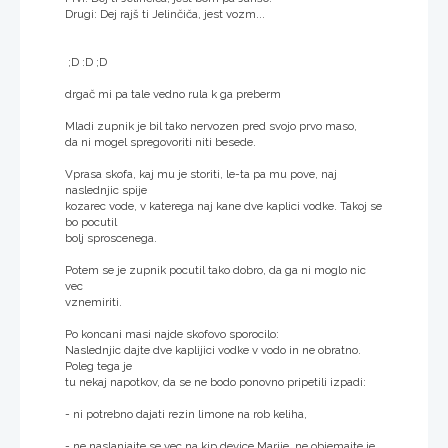
Drugi: Dej rajš ti Jelinčiča, jest vozm...
;D :D ;D
drgač mi pa tale vedno rula k ga preberm
Mladi zupnik je bil tako nervozen pred svojo prvo maso,
da ni mogel spregovoriti niti besede.
Vprasa skofa, kaj mu je storiti, le-ta pa mu pove, naj
naslednjic spije
kozarec vode, v katerega naj kane dve kaplici vodke. Takoj se
bo pocutil
bolj sproscenega.
Potem se je zupnik pocutil tako dobro, da ga ni moglo nic
vec
vznemiriti.
Po koncani masi najde skofovo sporocilo:
Naslednjic dajte dve kaplijici vodke v vodo in ne obratno.
Poleg tega je
tu nekaj napotkov, da se ne bodo ponovno pripetili izpadi:
- ni potrebno dajati rezin limone na rob keliha,
- ne naslanjajte se vec na kip device Marije, ne objemajte je,