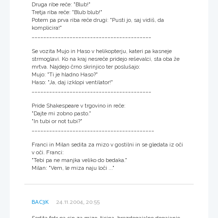
Druga ribe reče: "Blub!"
Tretja riba reče: "Blub blub!"
Potem pa prva riba reče drugi: "Pusti jo, saj vidiš, da
komplicira!"
_________________________________________
Se vozita Mujo in Haso v helikopterju, kateri pa kasneje
strmoglavi. Ko na kraj nesreče pridejo reševalci, sta oba že
mrtva. Najdejo črno skrinjico ter poslušajo:
Mujo: "Ti je hladno Haso?"
Haso: "Ja, daj izklopi ventilator!"
_________________________________________
Pride Shakespeare v trgovino in reče:
"Dajte mi zobno pasto."
"In tubi or not tubi?"
__________________________________________
Franci in Milan sedita za mizo v gostilni in se gledata iz oči
v oči. Franci:
"Tebi pa ne manjka veliko do bedaka."
Milan: "Vem, le miza naju loči ..."
BAC3K
24.11.2004, 20:55
Sedita fotr pa sin za mizo, tisina, brezdogajalno dogajanje.