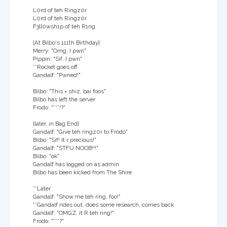
L0rd of teh Ringz0r
L0rd of teh Ringz0r
F3ll0wsh1p of teh R1ng
[At Bilbo's 111th Birthday]
Merry: "Omg, I pwn"
Pippin: "Sif, I pwn"
**Rocket goes off
Gandalf: "Pwned!"
Bilbo: "This = shiz, bai foos"
Bilbo has left the server
Frodo: "***!?"
[later, in Bag End]
Gandalf: "Give teh ringz0r to Frodo"
Bilbo: "Sif! It r precious!"
Gandalf: "STFU NOOB!!!"
Bilbo: "ok"
Gandalf has logged on as admin
Bilbo has been kicked from The Shire
**Later
Gandalf: "Show me teh ring, foo!"
**Gandalf rides out, does some research, comes back
Gandalf: "OMGZ, it R teh ring!"
Frodo: "***?"