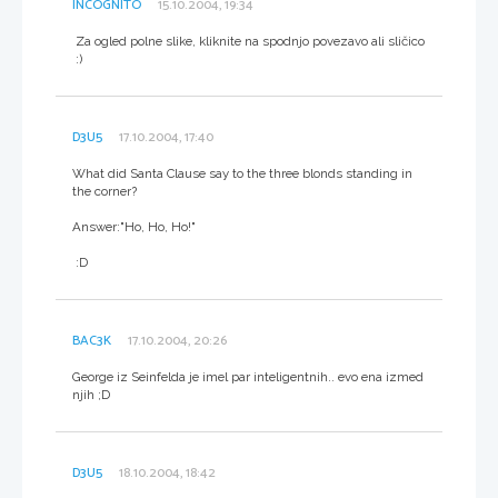
INCOGNITO
15.10.2004, 19:34
Za ogled polne slike, kliknite na spodnjo povezavo ali sličico
:)
D3U5
17.10.2004, 17:40
What did Santa Clause say to the three blonds standing in
the corner?
Answer:"Ho, Ho, Ho!"
:D
BAC3K
17.10.2004, 20:26
George iz Seinfelda je imel par inteligentnih.. evo ena izmed
njih ;D
D3U5
18.10.2004, 18:42