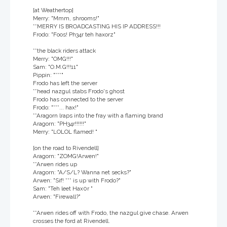
[at Weathertop]
Merry: "Mmm, shrooms!"
**MERRY IS BROADCASTING HIS IP ADDRESS!!!
Frodo: "Foos! Ph34r teh haxorz"
**the black riders attack
Merry: "OMG!!!"
Sam: "O.M.G!!!11"
Pippin: "***"
Frodo has left the server
**head nazgul stabs Frodo's ghost
Frodo has connected to the server
Frodo: "***... hax!"
**Aragorn lraps into the fray with a flaming brand
Aragorn: "PH34r!!!!!!"
Merry: "LOLOL flamed! "
[on the road to Rivendell]
Aragorn: "ZOMG!Arwen!"
**Arwen rides up
Aragorn: "A/S/L? Wanna net secks?"
Arwen: "Sif! *** is up with Frodo?"
Sam: "Teh leet Hax0r "
Arwen: "Firewall?"
**Arwen rides off with Frodo, the nazgul give chase. Arwen
crosses the ford at Rivendell.