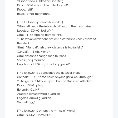
**Frodo shows Bilbo the One Ring
Bilbo: "OMG u tard, I want to TK you!"
Frodo: "sif!"
Bilbo: "ph34r my mithril"
[The Fellowship leaves Rivendell]
**Gandalf leads the fellowship through the mountains
Legolas: "ZOMG, leet gfx!"
Gimli: "I R dropping frames! FFS"
**There's an avalanche which threatens to knock them off
the shelf
Gimli: "Gandalf, teh draw distance is too far!1!!1"
Gandalf: "**Sigh. Moria?"
Gimli votes to change map to Moria
Votes 4 of 4 required
Legolas: "lolol Gimli, time to upgrade!"
[The fellowship approaches the gates of Moria]
Gandalf: "FFS, its too hard! Anyone got a walkthrough?"
**The gates of Mordor open, but the Guardian attacks!
Frodo: "OMG! ph34r!"
Boromir: "GL HF"
Aragorn [broadsword] guardian
Legolas [arrow] guardian
Gandalf: "gg"
[The fellowship enters the mines of Moria]
Gimli: "OMG!!!! PWNED!"