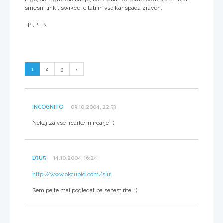
smesni linki, swikce, citati in vse kar spada zraven.
:P :P :-\
1
2
3
INCOGNITO
09.10.2004, 22:53
Nekaj za vse ircarke in ircarje :)
D3U5
14.10.2004, 16:24
http://www.okcupid.com/slut
Sem pejte mal pogledat pa se testirite ;)