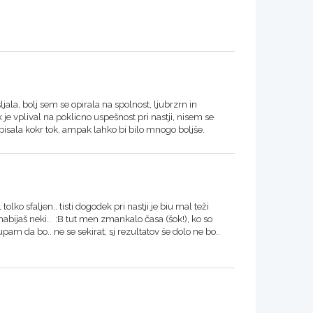
ala, bolj sem se opirala na spolnost, ljubrzrn in
k je vplival na poklicno uspešnost pri nastji, nisem se
isala kokr tok, ampak lahko bi bilo mnogo boljše.
ko sfaljen.. tisti dogodek pri nastji je biu mal teži
č nabijaš neki.. :B tut men zmankalo časa (šok!), ko so
pam da bo.. ne se sekirat, sj rezultatov še dolo ne bo..