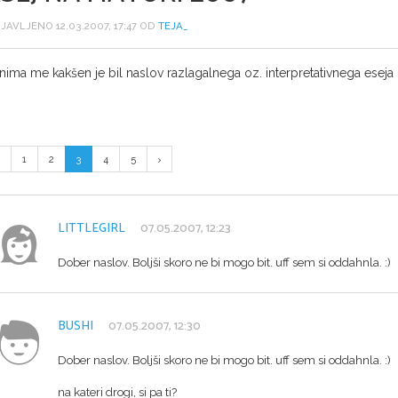
JAVLJENO 12.03.2007, 17:47 OD
TEJA_
nima me kakšen je bil naslov razlagalnega oz. interpretativnega eseja 
1
2
3
4
5
LITTLEGIRL
07.05.2007, 12:23
Dober naslov. Boljši skoro ne bi mogo bit. uff sem si oddahnla. :)
BUSHI
07.05.2007, 12:30
Dober naslov. Boljši skoro ne bi mogo bit. uff sem si oddahnla. :)
na kateri drogi, si pa ti?