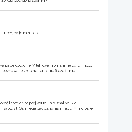
o. Se kdo podrobno spomni?
pa super, da je mimo ;D
lova pa že dolgo ne. V teh dveh romanih je ogromnooo
a poznavanje vsebine...prav nič filozofiranja :|_
očilnost je vse prej kot to. Js bi znal velik o
iji zabluzit. Sam tega pač dans nism rabu. Mimo pa je