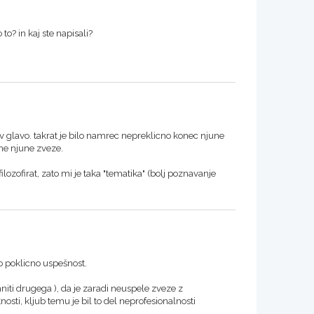
to? in kaj ste napisali?
v glavo. takrat je bilo namrec nepreklicno konec njune
tne njune zveze.
ilozofirat, zato mi je taka "tematika" (bolj poznavanje
no poklicno uspešnost.
ti drugega ), da je zaradi neuspele zveze z
sti, kljub temu je bil to del neprofesionalnosti