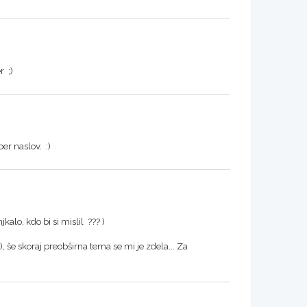
r ;)
er naslov. :)
kalo, kdo bi si mislil ??? )
), še skoraj preobširna tema se mi je zdela... Za