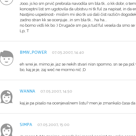
Jooo. js ko sm prvič prebrala navodila sm bla tk...o kk dobr, o te
konceptni list sm ugotovila da ubistvu ni tk ful za napisat, in da e
Nastjino uspešnost- mislim mi sko tk usi dali čist različn dogodek 
zadno stran kk se ocenjuje...in sm bla tk... ha ha...
no bomo vidli kk bo :) Drugače sm pa js tud ful vesela da smo se 
Lp, T
BMW_POWER
07.05.2007, 14:40
eh wrei je, mimo je, jaz se nekih stvari nisn spomno, sn se pa pol 
bo, kaj je je, zaj weč ne mormo nič ;D
WANNA
07.05.2007, 14:50
kaj je pa pisalo na ocenjevalnem listu? men je zmankalo časa da bi
SIMPA
07.05.2007, 15:00