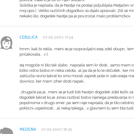
Sošolka je napisala, da je Nastja na postaji poljubljala Matjažev vra
moj opis ). Veliko različnih dogodkov so dijaki opisovali. Zdi se mi d
nekako šlo, dogedek Nastje pa je povzročal malo problemčkov.
CEB3LICA
07.05.2007, 17:34
hmm..kak bi rekla...meni se je razpravljalni esej zdel obupn...tem
pričakovala... >:(
sej mogoče ni blo tak slabo...napisala sem kr dosti...samo mam o
tolko vidno bistvo in neka celota...al pa da je to le občutek...k
zaklučla ravno takrat ko smo morali zapreti pole in zato eseja nisem
slovnico, ker mam ziher dosti napak...
..drugače pa ja...meni se je tudi tisti Nastjin dogodek zdel težki za 
dogodek takrat ko je Jonas razbral bistvo njenega predavanja in n
popolnoma v drugo smer..pa sem raje napisala, da je blo celotno 
poklicni uspešnosti....al nekaj takega....v glavnem tu sem bla tudi j
MEDENA
07.05.2007, 18:25