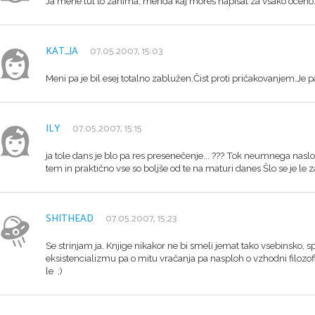
Ja mene tut to zanima, menda kaj moreš napisat za vsako ocen
KAT_JA
07.05.2007, 15:03
Meni pa je bil esej totalno zablužen.Čist proti pričakovanjem.Je 
ILY
07.05.2007, 15:15
ja tole dans je blo pa res presenečenje... ??? Tok neumnega nas
tem in praktično vse so boljše od te na maturi danes Šlo se je le z
SHITHEAD
07.05.2007, 15:23
Se strinjam ja. Knjige nikakor ne bi smeli jemat tako vsebinsko, spor
eksistencializmu pa o mitu vračanja pa nasploh o vzhodni filozof
le ;)