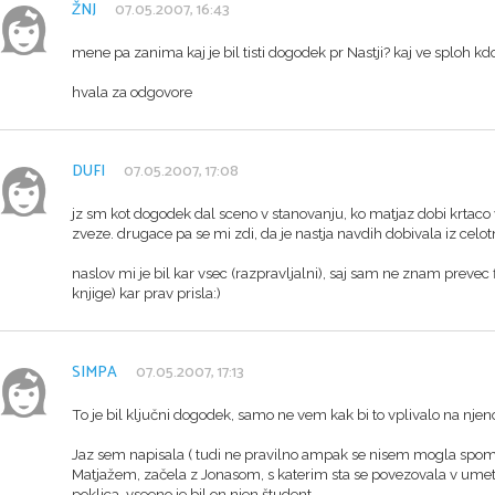
ŽNJ
07.05.2007, 16:43
mene pa zanima kaj je bil tisti dogodek pr Nastji? kaj ve sploh kdo 
hvala za odgovore
DUFI
07.05.2007, 17:08
jz sm kot dogodek dal sceno v stanovanju, ko matjaz dobi krtaco 
zveze. drugace pa se mi zdi, da je nastja navdih dobivala iz celo
naslov mi je bil kar vsec (razpravljalni), saj sam ne znam prevec f
knjige) kar prav prisla:)
SIMPA
07.05.2007, 17:13
To je bil ključni dogodek, samo ne vem kak bi to vplivalo na nje
Jaz sem napisala ( tudi ne pravilno ampak se nisem mogla spomni
Matjažem, začela z Jonasom, s katerim sta se povezovala v umetno
poklica, vseeno je bil on njen študent.