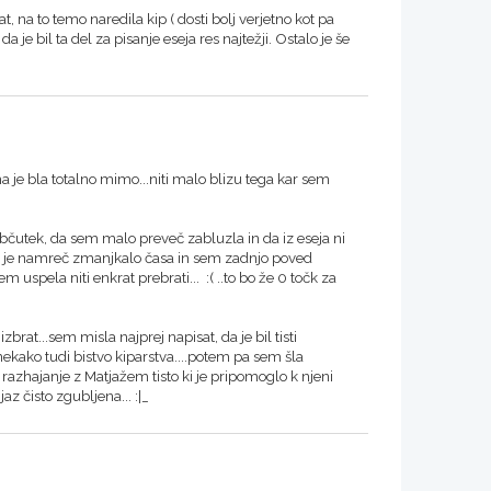
t, na to temo naredila kip ( dosti bolj verjetno kot pa
a je bil ta del za pisanje eseja res najtežji. Ostalo je še
a je bla totalno mimo...niti malo blizu tega kar sem
bčutek, da sem malo preveč zabluzla in da iz eseja ni
er mi je namreč zmanjkalo časa in sem zadnjo poved
 uspela niti enkrat prebrati... :( ..to bo že 0 točk za
izbrat...sem misla najprej napisat, da je bil tisti
ekako tudi bistvo kiparstva....potem pa sem šla
razhajanje z Matjažem tisto ki je pripomoglo k njeni
az čisto zgubljena... :|_