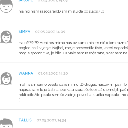
JAKOPC
07.05.2007, 14:05
hja niti nism razočaran:D sm mislu da bo slabs:) lp
SIMPA
07.05.2007, 14:09
Halo?!?!?!?!? Meni res mimo naslov, sama nisem nič o tem razmišlj
pogled na življenje. Najbolj me je presenetilo tisto, kateri dogode
mogla spomnit kaj je bilo D) Malo sem razočarana, sicer sem nap
WANNA
07.05.2007, 14:20
mah js sm samo vesela da je mimo :D drugač naslov mi pa ni bil tol
napisat sam to je čist na tebi ka si izbral če le znaš utemeljit. pa
rekli odložite pisala sem še zadnjo poved zaklučka napisala.. no u
;)
TALLIS
07.05.2007, 14:34