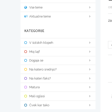
Vse teme
OB
Aktualne teme
za
KATEGORIJE
V šolskih klopeh
Moj lajf
Dogaja se
Na katero srednjo?
Na kateri faks?
Matura
Mali oglasi
Čvek kar tako