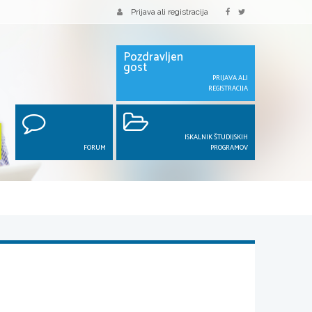
Prijava ali registracija
Pozdravljen
gost
PRIJAVA ALI
REGISTRACIJA
ISKALNIK ŠTUDIJSKIH
FORUM
PROGRAMOV