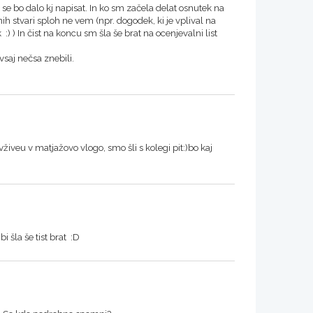
m se bo dalo kj napisat. In ko sm začela delat osnutek na
nih stvari sploh ne vem (npr. dogodek, ki je vplival na
:) ) In čist na koncu sm šla še brat na ocenjevalni list
vsaj nečsa znebili.
vživeu v matjažovo vlogo, smo šli s kolegi pit:)bo kaj
 šla še tist brat :D