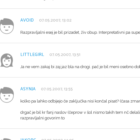
AVOID
07.05.2007, 13:02
Razpravljalni esej je bil prizadet, živ obup. Interpretativni pa supe
LITTLEGIRL
07.05.2007, 13:51
Ja ne vem zakaj bi zaj jaz bla na drogi. pač je bil meni osebno dob
ASYNJA
07.05.2007, 13:55
kolko pa lahko odbijejo če zaključka nisi končal pisat? (časa zmanj
drgač je bil kr fanj naslov (čeprow v šol nismo takih tem nč delali
razpravljalni govorim to