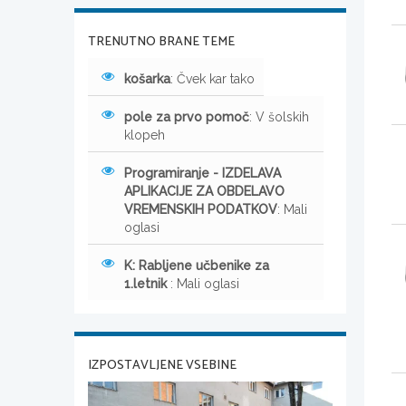
TRENUTNO BRANE TEME
košarka
: Čvek kar tako
pole za prvo pomoč
: V šolskih
klopeh
Programiranje - IZDELAVA
APLIKACIJE ZA OBDELAVO
VREMENSKIH PODATKOV
: Mali
oglasi
K: Rabljene učbenike za
1.letnik
: Mali oglasi
IZPOSTAVLJENE VSEBINE