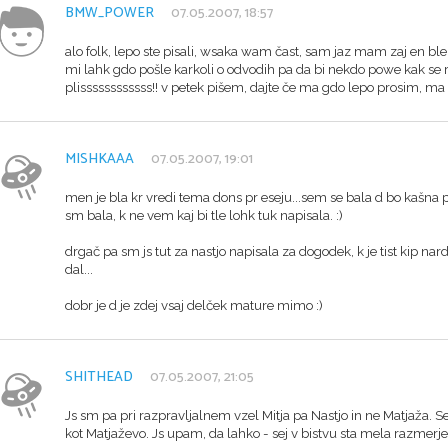
BMW_POWER
07.05.2007, 18:57
alo folk, lepo ste pisali, wsaka wam čast, sam jaz mam zaj e
mi lahk gdo pošle karkoli o odvodih pa da bi nekdo powe kak s
plissssssssssss!! v petek pišem, dajte če ma gdo lepo prosim, ma 
MISHKAAA
07.05.2007, 19:01
men je bla kr vredi tema dons pr eseju...sem se bala d bo kašna p
sm bala, k ne vem kaj bi tle lohk tuk napisala. :)
drgač pa sm js tut za nastjo napisala za dogodek, k je tist kip nardil
dal...
dobr je d je zdej vsaj delček mature mimo :)
SHITHEAD
07.05.2007, 21:05
Js sm pa pri razpravljalnem vzel Mitja pa Nastjo in ne Matjaža. S
kot Matjaževo. Js upam, da lahko - sej v bistvu sta mela razmerje a