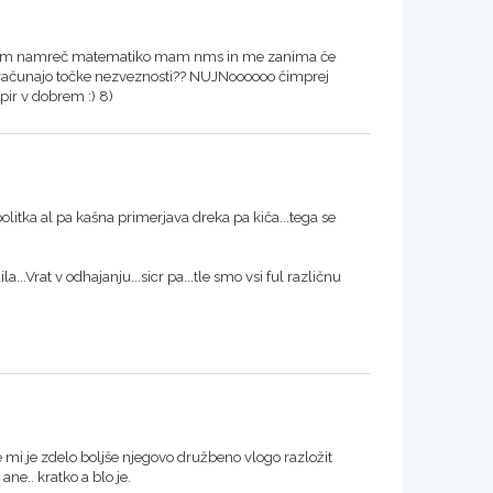
n blem namreč matematiko mam nms in me zanima če
e računajo točke nezveznosti?? NUJNoooooo čimprej
pir v dobrem :) 8)
olitka al pa kašna primerjava dreka pa kiča...tega se
a...Vrat v odhajanju...sicr pa...tle smo vsi ful različnu
e mi je zdelo boljše njegovo družbeno vlogo razložit
ne.. kratko a blo je.