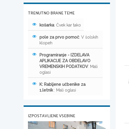
TRENUTNO BRANE TEME
košarka
: Čvek kar tako
pole za prvo pomoč
: V šolskih
klopeh
Programiranje - IZDELAVA
APLIKACIJE ZA OBDELAVO
VREMENSKIH PODATKOV
: Mali
oglasi
K: Rabljene učbenike za
1.letnik
: Mali oglasi
IZPOSTAVLJENE VSEBINE