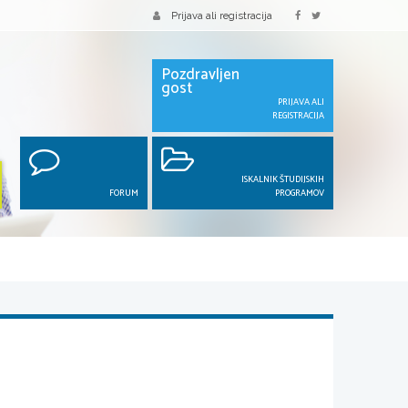
Prijava ali registracija
Pozdravljen
gost
PRIJAVA ALI
REGISTRACIJA
ISKALNIK ŠTUDIJSKIH
FORUM
PROGRAMOV