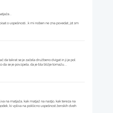
tjaža...
isat o uspešnosti...k mi noben ne zna povedat, jst sm
ač da takrat se je začela družbeno dvigat in ji je pol
to da se je povzpela, da je bla bližje tomažu....
liva na matjaža, kak matjaž na nastjo, kak tereza na
ogodek, ki vpliva na poklicno uspešnost ženskih dveh