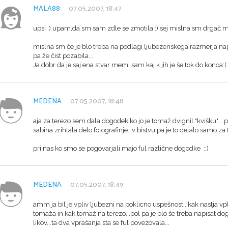
MALA88
07.05.2007, 18:47
upsi :) upam,da sm sam zdle se zmotila :) sej mislna sm drgač ma
mislna sm če je blo treba na podlagi ljubezenskega razmerja nap
pa že čist pozabila...
Ja dobr da je saj ena stvar mem, sam kaj k jih je še tok do konca:(
MEDENA
07.05.2007, 18:48
aja za terezo sem dala dogodek ko jo je tomaž dvignil "kvišku"....p
sabina zrihtala delo fotografinje...v bistvu pa je to delalo samo za 
pri nas ko smo se pogovarjali majo ful različne dogodke ::)
MEDENA
07.05.2007, 18:49
amm ja bil je vpliv ljubezni na poklicno uspešnost...kak nastja vp
tomaža in kak tomaž na terezo...pol pa je blo še treba napisat d
likov...ta dva vprašanja sta se ful povezovala...