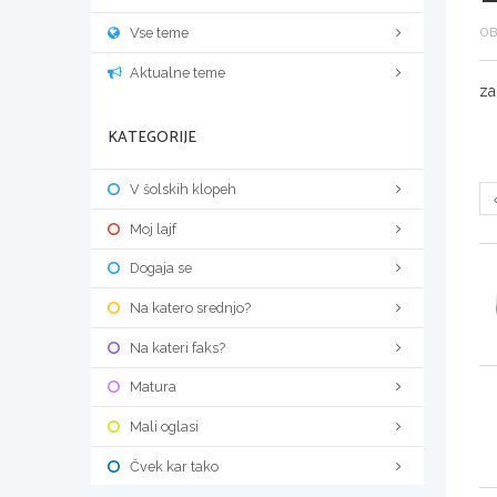
Vse teme
OB
Aktualne teme
za
KATEGORIJE
V šolskih klopeh
Moj lajf
Dogaja se
Na katero srednjo?
Na kateri faks?
Matura
Mali oglasi
Čvek kar tako