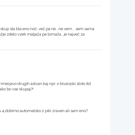
...skup sta bla eno noč, več pa ne...ne vem... sem sama
lažje zdelo vzeti matjaža pa tomaža...je največ za
merjavo drugih astvari,kaj npr. o bivanjski stiski,itd.
ko bo vse skupaj?!
s 4,dobimo automatsko 2 piki zraven ali sam eno?