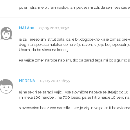
po eni strani je bil fajn naslov...ampak se mi zdi, da sem ves čas en
MALA88
07.05.2007, 18:52
ja za Terezo sm jst tut dala, da je bil dogodek to k ji je tomaž prek
dvignila s poklica natakarice na višjo raven, ki jo je bolj izpopolnj
Upam, da bo slova na konc 3...
Pa vejice zmer narobe napišm, tko da zarad tega mi bo sigurno šl
MEDENA
07.05.2007, 18:55
ej ne sekiri se zaradi vejic....vse slovnične napake se štejejo do 10
jih mela 100 narobe :) na 700 besed pa se hitro najde 10 vejic n
slovenscino bos z vec naredla....ker je visji nivo pa se ti bo avtoma