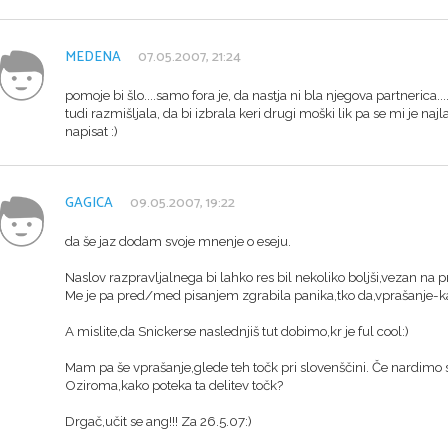
MEDENA
07.05.2007, 21:24
pomoje bi šlo....samo fora je, da nastja ni bla njegova partnerica.
tudi razmišljala, da bi izbrala keri drugi moški lik pa se mi je naj
napisat :)
GAGICA
09.05.2007, 19:22
da še jaz dodam svoje mnenje o eseju.
Naslov razpravljalnega bi lahko res bil nekoliko boljši,vezan na pri
Me je pa pred/med pisanjem zgrabila panika,tko da,vprašanje-ka
A mislite,da Snickerse naslednjiš tut dobimo,kr je ful cool:)
Mam pa še vprašanje,glede teh točk pri slovenščini. Če nardimo 
Oziroma,kako poteka ta delitev točk?
Drgač,učit se ang!!! Za 26.5.07:)