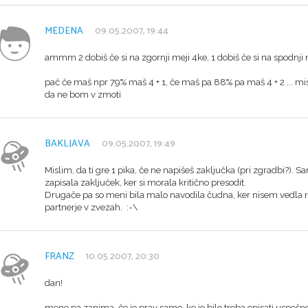
MEDENA
09.05.2007, 19:44
ammm 2 dobiš če si na zgornji meji 4ke, 1 dobiš če si na spodnji me
pač če maš npr 79% maš 4 + 1, če maš pa 88% pa maš 4 + 2 ... misli
da ne bom v zmoti
BAKLJAVA
09.05.2007, 19:49
Mislim, da ti gre 1 pika, če ne napišeš zaključka (pri zgradbi?). S
zapisala zaključek, ker si morala kritično presodit.
Drugače pa so meni bila malo navodila čudna, ker nisem vedla 
partnerje v zvezah. :-\
FRANZ
10.05.2007, 20:30
dan!
mene pa zanima, če je prav samo, ko je bilo treba opisati uspešnos