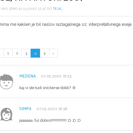
JAVLJENO 12.03.2007, 17:47 OD
TEJA_
nima me kakšen je bil naslov razlagalnega oz. interpretativnega eseja 
1
2
3
4
5
MEDENA
07.05.2007, 18:33
kaj vi ste tudi snickerse dobli? :B
SIMPA
07.05.2007, 18:38
jaaaaaa, ful dobro!!!!!!!!!!!!!!!!!! ;D ;D ;D