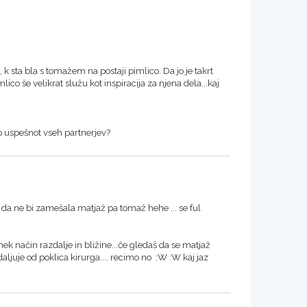
k sta bla s tomažem na postaji pimlico. Da jo je takrt
ico še velikrat služu kot inspiracija za njena dela...kaj
no uspešnot vseh partnerjev?
 da ne bi zamešala matjaž pa tomaž hehe ... se ful
ek način razdalje in bližine...če gledaš da se matjaž
daljuje od poklica kirurga.... recimo no :W :W kaj jaz