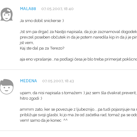
MALA88
07.05.2007, 18:40
Ja smo dobil snickerse :)
Jst sm pa drgač za Nastjo napisala, da jo je zaznamoval dogodek, 
prevzel poseben občutek in da je potem naredila kip in da ji je piml
jst vem,
Kaj ste dal pa za Terezo?
aja eno vprašanje...na podlagi česa je blo treba primerjat poklic
MEDENA
07.05.2007, 18:43
upam, da nisi napisala s tomažem :) jaz sem šla dvakrat preverit,
hitro zgodi :)
ammm zato, ker se povezuje z ljubeznijo....pa tudi pojasnjuje na n
približuje svoji glasbi, ki jo ma že od začetka rad, tomaž pa se od
vem! samo da je konec ^^