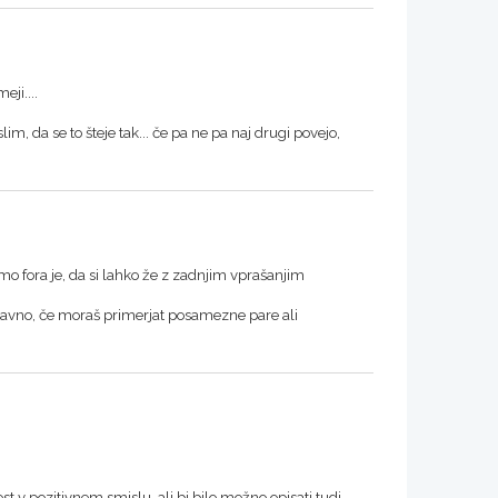
ji....
m, da se to šteje tak... če pa ne pa naj drugi povejo,
amo fora je, da si lahko že z zadnjim vprašanjim
ravno, če moraš primerjat posamezne pare ali
t v pozitivnem smislu, ali bi bilo možno opisati tudi