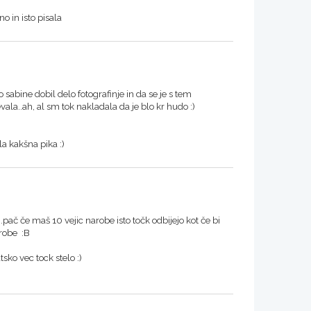
o in isto pisala
o sabine dobil delo fotografinje in da se je s tem
evala..ah, al sm tok nakladala da je blo kr hudo :)
a kakšna pika :)
...pač če maš 10 vejic narobe isto točk odbijejo kot če bi
arobe :B
tsko vec tock stelo :)