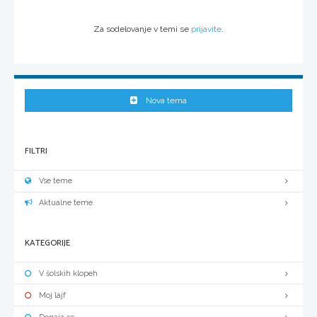
Za sodelovanje v temi se
prijavite
.
Nova tema
FILTRI
Vse teme
Aktualne teme
KATEGORIJE
V šolskih klopeh
Moj lajf