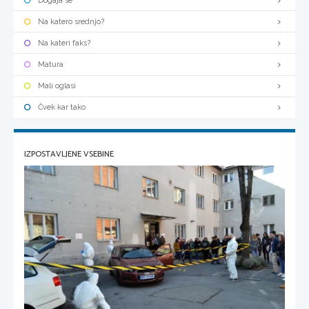
Dogaja se
Na katero srednjo?
Na kateri faks?
Matura
Mali oglasi
Čvek kar tako
IZPOSTAVLJENE VSEBINE