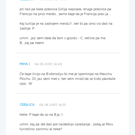
pri nas pa kaka polovica Grčija napisala, druga polovica pa
Francijo na prvo mesto...samo baje da je Francija prav ja...
Kaj turčija je na zadnjem mestu?...ker to pa smo vsi dali na
zadnje :P
umm...jaz sem dala da tam v gozdu - C, večina pa ma
B...zaj pa neem
MIHA J
04.06.2007, 14:49
Če baje živijo na B območju (ki me je spominjal na Macchu
Picchu ;D), jaz sem mel c, ker sem mislil da so tisto plantaže
cjoo. :W
CEB3LICA
04.06.2007, 14:51
hehe :P baje da so na B ja ;)
umm..kaj pa ste dali pol naslednjo vprašanje...zakaj je Peru
turistično zanimiv al neke?