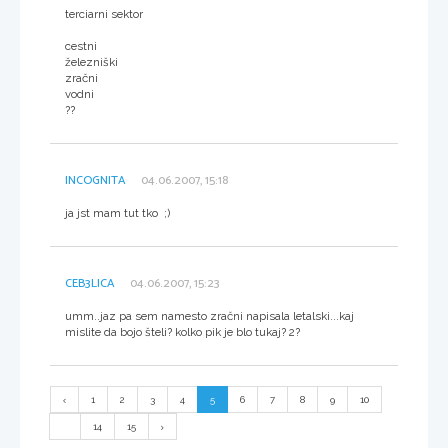
terciarni sektor
cestni
železniški
zračni
vodni
??
INCOGNITA
04.06.2007, 15:18
ja jst mam tut tko ;)
CEB3LICA
04.06.2007, 15:23
umm..jaz pa sem namesto zračni napisala letalski...kaj
mislite da bojo šteli? kolko pik je blo tukaj? 2?
1
2
3
4
5
6
7
8
9
10
...
14
15