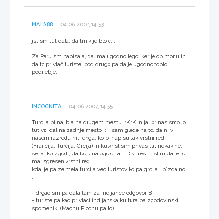
MALA88
04.06.2007, 14:53
jst sm tut dala, da tm k je blo c...
Za Peru sm napisala, da ima ugodno lego, ker je ob morju in
da to privlač turiste, pod drugo pa da je ugodno toplo
podnebje.
INCOGNITA
04.06.2007, 14:55
Turcija bi naj bla na drugem mestu :K :K in ja, pr nas smo jo
tut vsi dal na zadnje mesto :|_ sam glede na to, da ni v
nasem razredu niti enga, ko bi napisu tak vrstni red
(Francija, Turcija, Grcija) in kulkr slisim pr vas tut nekak ne,
se lahko zgodi, da bojo nalogo crtal :D kr res mislim da je to
mal zgresen vrstni red...
kdaj je pa ze mela turcija vec turistov ko pa grcija.. p*zda no
:|_
- drgac sm pa dala tam za indijance odgovor B
- turiste pa kao privlaci indijanska kultura pa zgodovinski
spomeniki (Machu Picchu pa to)