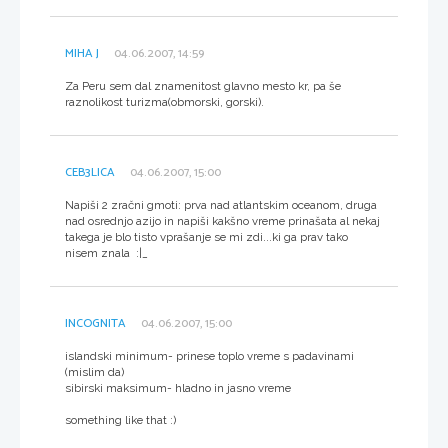
MIHA J
04.06.2007, 14:59
Za Peru sem dal znamenitost glavno mesto kr, pa še
raznolikost turizma(obmorski, gorski).
CEB3LICA
04.06.2007, 15:00
Napiši 2 zračni gmoti: prva nad atlantskim oceanom, druga
nad osrednjo azijo in napiši kakšno vreme prinašata al nekaj
takega je blo tisto vprašanje se mi zdi...ki ga prav tako
nisem znala :|_
INCOGNITA
04.06.2007, 15:00
islandski minimum- prinese toplo vreme s padavinami
(mislim da)
sibirski maksimum- hladno in jasno vreme
something like that :)