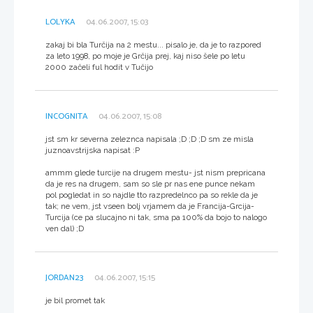
LOLYKA
04.06.2007, 15:03
zakaj bi bla Turčija na 2 mestu... pisalo je, da je to razpored
za leto 1998, po moje je Grčija prej, kaj niso šele po letu
2000 začeli ful hodit v Tučijo
INCOGNITA
04.06.2007, 15:08
jst sm kr severna zeleznca napisala ;D ;D ;D sm ze misla
juznoavstrijska napisat :P
ammm glede turcije na drugem mestu- jst nism prepricana
da je res na drugem, sam so sle pr nas ene punce nekam
pol pogledat in so najdle tto razpredelnco pa so rekle da je
tak; ne vem, jst vseen bolj vrjamem da je Francija-Grcija-
Turcija (ce pa slucajno ni tak, sma pa 100% da bojo to nalogo
ven dal) ;D
JORDAN23
04.06.2007, 15:15
je bil promet tak