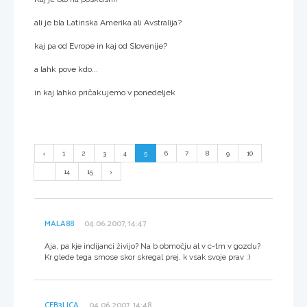
ali je bla Latinska Amerika ali Avstralija?
kaj pa od Evrope in kaj od Slovenije?
a lahk pove kdo...
in kaj lahko pričakujemo v ponedeljek
1
2
3
4
5
6
7
8
9
10
...
14
15
MALA88
04.06.2007, 14:47
Aja, pa kje indijanci živijo? Na b območju al v c-tm v gozdu?
Kr glede tega smose skor skregal prej, k vsak svoje prav :)
CEB3LICA
04.06.2007, 14:48