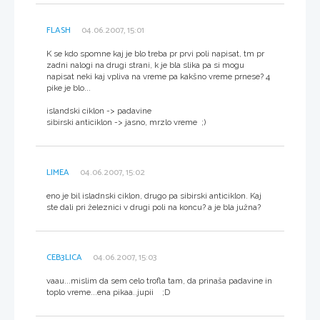
FLASH
04.06.2007, 15:01
K se kdo spomne kaj je blo treba pr prvi poli napisat, tm pr
zadni nalogi na drugi strani, k je bla slika pa si mogu
napisat neki kaj vpliva na vreme pa kakšno vreme prnese? 4
pike je blo...
islandski ciklon -> padavine
sibirski anticiklon -> jasno, mrzlo vreme ;)
LIMEA
04.06.2007, 15:02
eno je bil isladnski ciklon, drugo pa sibirski anticiklon. Kaj
ste dali pri železnici v drugi poli na koncu? a je bla južna?
CEB3LICA
04.06.2007, 15:03
vaau...mislim da sem celo trofla tam, da prinaša padavine in
toplo vreme...ena pikaa..jupii ;D