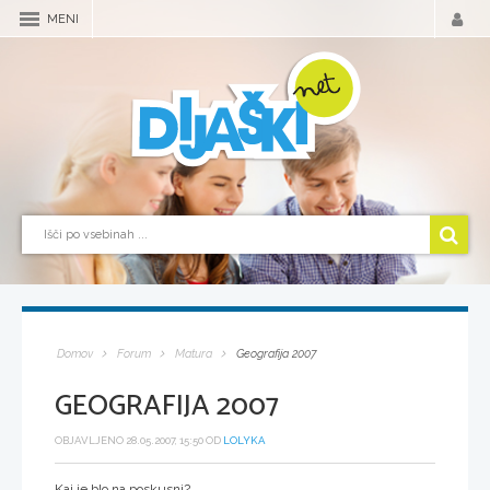
MENI
Domov
Forum
Matura
Geografija 2007
GEOGRAFIJA 2007
OBJAVLJENO 28.05.2007, 15:50 OD
LOLYKA
Kaj je blo na poskusni?