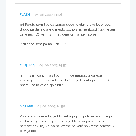
FLASH
04.06.2007, 14:56
pri Peruju sem tud dal zarad ugodne obmorske lege, pod
drugo pa da je glavno mesto polno znamenitosti (itak nevem
če je res ;D), ker nisn mel ideje kaj naj še napišem
indijance sem pa na C dal :-\
CEB3LICA
04.06.2007, 14:57
ja...mislim da pri nas tudi ni nihče napisal takšnega
vrstnega reda...tak da to bi blo fain če bi nalogo črtali ;D
hmm...pa kako drugo tudi :P
MALA88
04.06.2007, 14:58
K se kdo spomne kaj je blo treba pr prvi poli napisat, tm pr
zadni nalogi na drugi strani, k je bla slika pa si mogu
napisat neki kaj vpliva na vreme pa kakšno vreme prnese? 4
pike je blo...