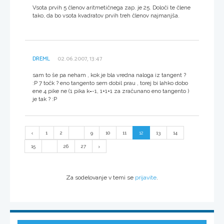
Vsota prvih 5 členov aritmetičnega zap. je 25. Določi te člene
tako, da bo vsota kvadratov prvih treh členov najmanjša.
DREML
02.06.2007, 13:47
sam to še pa neham , kok je bla vredna naloga iz tangent ?
:P 7 točk ? eno tangento sem dobil prau , torej bi lahko dobo
ene 4 pike ne (1 pika k=-1, 1+1+1 za zračunano eno tangento )
je tak ? :P
1
2
...
9
10
11
12
13
14
15
...
26
27
Za sodelovanje v temi se
prijavite
.