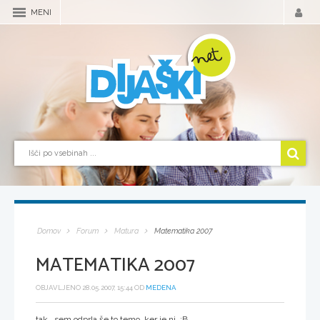
MENI
Domov
Forum
Matura
Matematika 2007
MATEMATIKA 2007
OBJAVLJENO 28.05.2007, 15:44 OD
MEDENA
tak...sem odprla še to temo, ker je ni :B