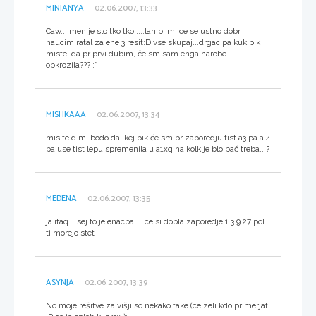
MINIANYA
02.06.2007, 13:33
Caw....men je slo tko tko.....lah bi mi ce se ustno dobr
naucim ratal za ene 3 resit:D vse skupaj...drgac pa kuk pik
miste, da pr prvi dubim, če sm sam enga narobe
obkrozila??? :*
MISHKAAA
02.06.2007, 13:34
mislte d mi bodo dal kej pik če sm pr zaporedju tist a3 pa a 4
pa use tist lepu spremenila u a1xq na kolk je blo pač treba...?
MEDENA
02.06.2007, 13:35
ja itaq....sej to je enacba.... ce si dobla zaporedje 1 3 9 27 pol
ti morejo stet
ASYNJA
02.06.2007, 13:39
No moje rešitve za višji so nekako take (ce zeli kdo primerjat