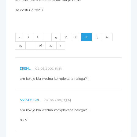
se dosti učite? :)
1
2
...
9
10
11
12
13
14
15
...
26
27
DREML
02.06.2007, 13:13
am kok je bla vredna kompleksna naloga? ;)
SSEŁAY_GRŁ
02.06.2007, 13:14
am kok je bla vredna kompleksna naloga? ;)
8 ???