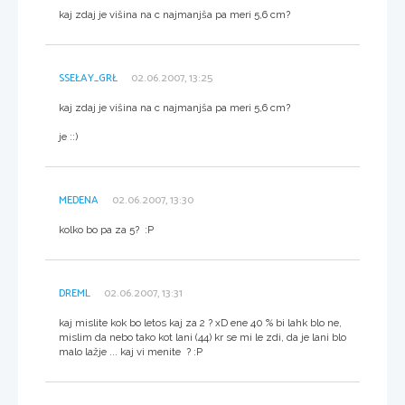
kaj zdaj je višina na c najmanjša pa meri 5,6 cm?
SSEŁAY_GRŁ
02.06.2007, 13:25
kaj zdaj je višina na c najmanjša pa meri 5,6 cm?
je ::)
MEDENA
02.06.2007, 13:30
kolko bo pa za 5? :P
DREML
02.06.2007, 13:31
kaj mislite kok bo letos kaj za 2 ? xD ene 40 % bi lahk blo ne,
mislim da nebo tako kot lani (44) kr se mi le zdi, da je lani blo
malo lažje ... kaj vi menite ? :P