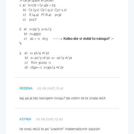
:P ce je sploh ki prow):
1. a) (x+1)2 + (y-4)2 = 25
b) C1 (3,1) C2 (-5,1) C3 (-1,1)
c) E (4,4) F(-6,4) p=32
c) p=27
2. a) x=19/3 y=11/3
b) n=4950
c) a1 = -1 d=3 ----->
Kolko ste vi dobli to nalogo? :-
\
3. a) x= pi/4 +k*pi
b) x= pi/3 +k*pi x= -pi/3 +k*pi
c) f(x)= 3cosx -1
d) ctgx=-1 x=3pi/4 +k*pi
MEDENA
02.06.2007, 13:41
kaj pa je blo navisjem nivoju? da vidim če bi znala rešit
ASYNJA
02.06.2007, 13:45
če znaš rešiš to po "uradnih" matematicnih zapisih: