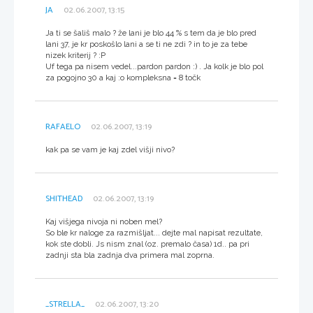
JA
02.06.2007, 13:15
Ja ti se šališ malo ? že lani je blo 44 % s tem da je blo pred
lani 37, je kr poskošlo lani a se ti ne zdi ? in to je za tebe
nizek kriterij ? :P
Uf tega pa nisem vedel...pardon pardon :) . Ja kolk je blo pol
za pogojno 30 a kaj :o kompleksna = 8 točk
RAFAELO
02.06.2007, 13:19
kak pa se vam je kaj zdel višji nivo?
SHITHEAD
02.06.2007, 13:19
Kaj višjega nivoja ni noben mel?
So ble kr naloge za razmišljat... dejte mal napisat rezultate,
kok ste dobli. Js nism znal (oz. premalo časa) 1d.. pa pri
zadnji sta bla zadnja dva primera mal zoprna.
_STRELLA_
02.06.2007, 13:20