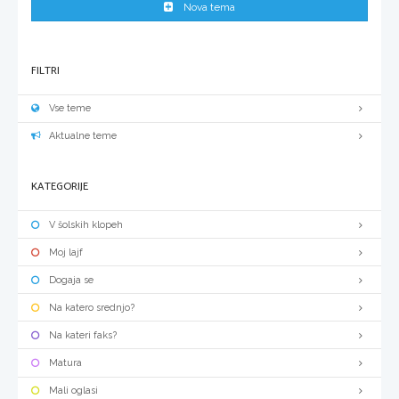
Nova tema
FILTRI
Vse teme
Aktualne teme
KATEGORIJE
V šolskih klopeh
Moj lajf
Dogaja se
Na katero srednjo?
Na kateri faks?
Matura
Mali oglasi