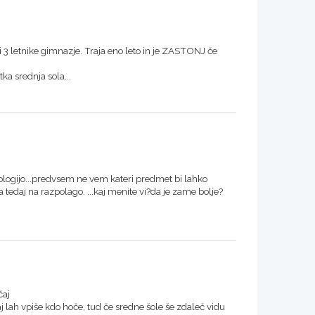
ali 3 letnike gimnazje. Traja eno leto in je ZASTONJ če
ka srednja sola...
hologijo...predvsem ne vem kateri predmet bi lahko
 tedaj na razpolago. ...kaj menite vi?da je zame bolje?
čaj
aj lah vpiše kdo hoče, tud če sredne šole še zdaleč vidu