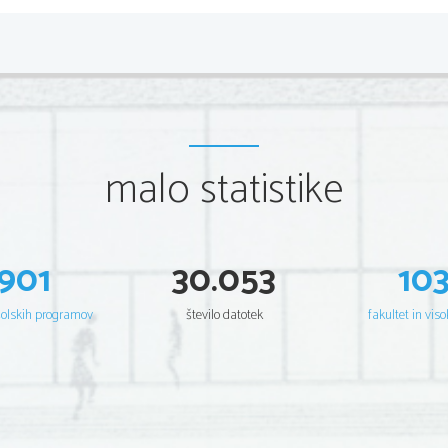
malo statistike
901
30.053
10
šolskih programov
število datotek
fakultet in viso