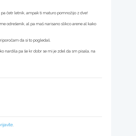
 pa četr letnik, ampak ti maturo pomnožijo z dve!
ime odrešenik, al pa maš narisano slikco arene al kako
 priporočam da si to pogledaš.
 nardila pa še kr dobr se mi je zdel da sm pisala, na
rijavite
.