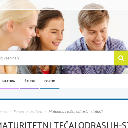
MATURA
ŠTUDIJ
FORUM
omov
Forum
Matura
Maturitetni tečaj odraslih-status?
MATURITETNI TEČAJ ODRASLIH-