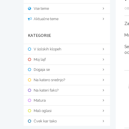
Vse teme
OB
Aktualne teme
Za
KATEGORIJE
Mo
Se
V šolskih klopeh
od
Moj lajf
Dogaja se
Na katero srednjo?
Na kateri faks?
Matura
Mali oglasi
Čvek kar tako