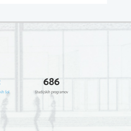
3
686
kih šol
študijskih programov