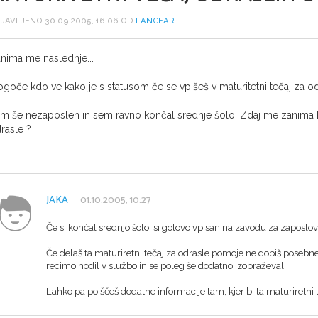
JAVLJENO 30.09.2005, 16:06 OD
LANCEAR
nima me naslednje...
goče kdo ve kako je s statusom če se vpišeš v maturitetni tečaj za odr
m še nezaposlen in sem ravno končal srednje šolo. Zdaj me zanima k
rasle ?
JAKA
01.10.2005, 10:27
Če si končal srednjo šolo, si gotovo vpisan na zavodu za zaposlov
Če delaš ta maturiretni tečaj za odrasle pomoje ne dobiš posebneg
recimo hodil v službo in se poleg še dodatno izobraževal.
Lahko pa poiščeš dodatne informacije tam, kjer bi ta maturiretni te