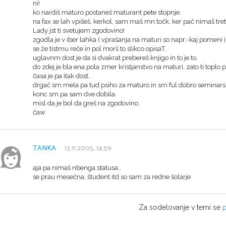
ni!
ko nardiš maturo postaneš maturant pete stopnje.
na fax se lah vpišeš, kerkol, sam maš mn točk, ker pač nimaš tret
Lady jst ti svetujem zgodovino!
zgodla je v iber lahka ( vprašanja na maturi so napr.-kaj pomeni 
se že tistmu reče in pol morš to slikco opisaT.
uglavnm dost je da si dvakrat prebereš knjigo in to je to.
do zdej je bla ena pola zmer kristjanstvo na maturi, zato ti toplo
časa je pa itak dost.
drgač sm mela pa tud psiho za maturo in sm ful dobro seminarsko
konc sm pa sam dve dobila.
misl da je bol da greš na zgodovino.
čaw
TANKA
13.11.2005, 14:59
aja pa nimaš nbenga statusa..
se prau mesečna, študent itd so sam za redne šolarje
Za sodelovanje v temi se
p