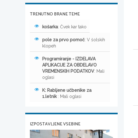
TRENUTNO BRANE TEME
košarka
: Čvek kar tako
pole za prvo pomoč
: V šolskih
klopeh
Programiranje - IZDELAVA
APLIKACIJE ZA OBDELAVO
VREMENSKIH PODATKOV
: Mali
oglasi
K: Rabljene učbenike za
1.letnik
: Mali oglasi
IZPOSTAVLJENE VSEBINE