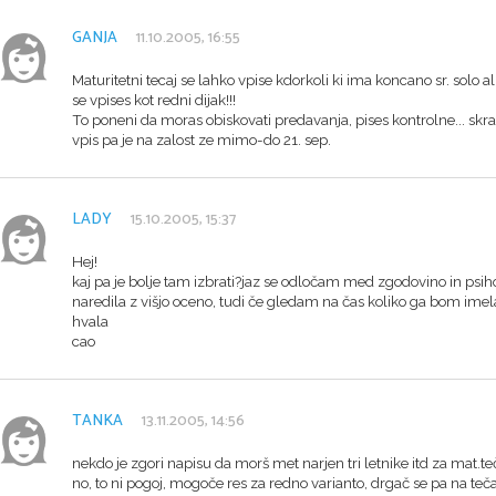
GANJA
11.10.2005, 16:55
Maturitetni tecaj se lahko vpise kdorkoli ki ima koncano sr. solo 
se vpises kot redni dijak!!!
To poneni da moras obiskovati predavanja, pises kontrolne... skrat
vpis pa je na zalost ze mimo-do 21. sep.
LADY
15.10.2005, 15:37
Hej!
kaj pa je bolje tam izbrati?jaz se odločam med zgodovino in psi
naredila z višjo oceno, tudi če gledam na čas koliko ga bom imela
hvala
cao
TANKA
13.11.2005, 14:56
nekdo je zgori napisu da morš met narjen tri letnike itd za mat.te
no, to ni pogoj, mogoče res za redno varianto, drgač se pa na teč