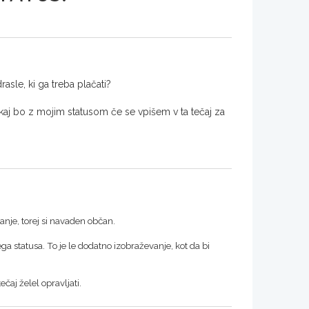
asle, ki ga treba plačati?
aj bo z mojim statusom če se vpišem v ta tečaj za
anje, torej si navaden občan.
a statusa. To je le dodatno izobraževanje, kot da bi
čaj želel opravljati.