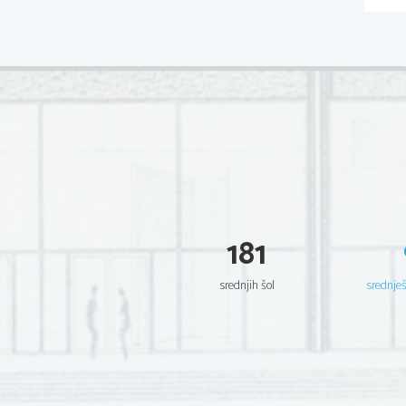
181
srednjih šol
srednje