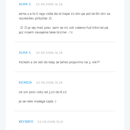
ALMA S.
22.09.2006, 14:24
alma.s a bi ti rajp vidla da bi trajal 10 dni pa pol še 60 dni za
razrešitev pritožbe ;D.
;D ;D ja sej maš prav, sam se mi zdi vseeno full hitro (al pa
jaz nisem navajena take brzine :-\).
ALMA S.
22.09.2006, 14:26
Kickeln a že veš do kdaj se lahko prijavimo na 3. rok??
KICKELN
22.09.2006, 15:29
ce sm prov vidu od 3.10 do 6.10
je se neki malega cajta ;)
KEYSER77
22.09.2006, 15:31