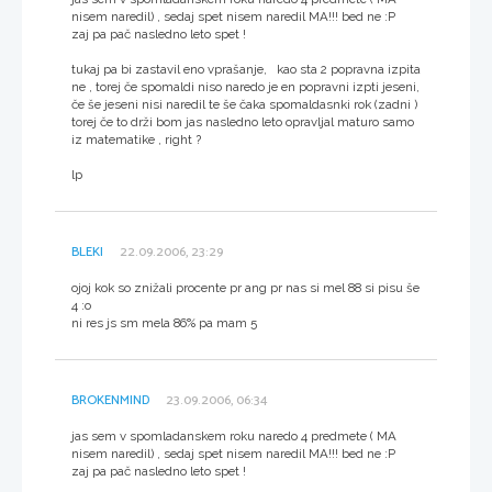
nisem naredil) , sedaj spet nisem naredil MA!!! bed ne :P
zaj pa pač nasledno leto spet !
tukaj pa bi zastavil eno vprašanje, kao sta 2 popravna izpita
ne , torej če spomaldi niso naredo je en popravni izpti jeseni,
če še jeseni nisi naredil te še čaka spomaldasnki rok (zadni )
torej če to drži bom jas nasledno leto opravljal maturo samo
iz matematike , right ?
lp
BLEKI
22.09.2006, 23:29
ojoj kok so znižali procente pr ang pr nas si mel 88 si pisu še
4 :o
ni res js sm mela 86% pa mam 5
BROKENMIND
23.09.2006, 06:34
jas sem v spomladanskem roku naredo 4 predmete ( MA
nisem naredil) , sedaj spet nisem naredil MA!!! bed ne :P
zaj pa pač nasledno leto spet !