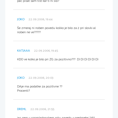
pač pisat sam tist kar ti ni šlo?
JOKO
22.09.2006, 19:44
Še zmeraj ni noben povedu koliko je bilo za 2 pri slovki al
noben ne ve?????
KATJAAA
22.09.2006, 19:45
KDO ve kolko je bilo pri ZG za pozitivno??? D) D) D) D) D) D)
JOKO
22.09.2006, 20:03
DAje ma podatke za pozitivne ??
Procenti?
DREML
22.09.2006, 21:55
jas sem v spomladanskem roku naredo 4 predmete ( MA