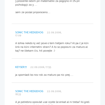
3 procente rabim pri matematiki za pogojno in 1% pri
psihologiji za 3 ....
sem ze poslal priporoceno....
SONIC THE HEDGEHOG
22.09.2006,
17:09
A lohka nekdo kj več pove o tem tretjem roku? Al pa č je kšn
link na kšni internetni strani? A to so popravni za maturo al
kaj? ne štekam čis, hit povejte ::)
KEYSER77
22.09.2006, 17:55
ja spomladi bo nov rok za maturo pa nic prej.....
SONIC THE HEDGEHOG
22.09.2006,
18:33
A je potrebno opravlat use izpite še enkat al ni treba? Al greš