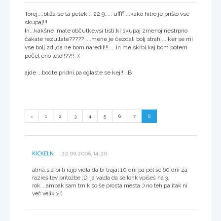
Torej....bliža se ta petek... 22.9..... uffff....kako hitro je prišlo vse
skupaj!!!
In...kakšne imate občutke,vsi tisti,ki skupaj zmenoj nestrpno
čakate rezultate????? ....mene je čezdali bolj strah,....ker se mi
vse bolj zdi,da ne bom naredil!!! ....in me skrbi,kaj bom potem
počel eno leto!!??!! :(
ajde....bodte pridni,pa oglaste se kej!! :B
1
2
3
4
5
6
7
8
KICKELN
22.09.2006, 14:20
alma.s a bi ti rajp vidla da bi trajal 10 dni pa pol še 60 dni za
razrešitev pritožbe ;D. ja valda da se lohk vpišeš na 3.
rok....ampak sam tm k so še prosta mesta ;) no teh pa itak ni
več velik >:(