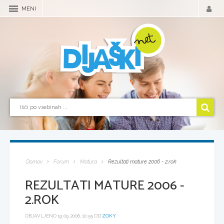
MENI
Domov
Forum
Matura
Rezultati mature 2006 - 2.rok
REZULTATI MATURE 2006 -
2.ROK
OBJAVLJENO 19.09.2006, 10:55 OD
ZOKY