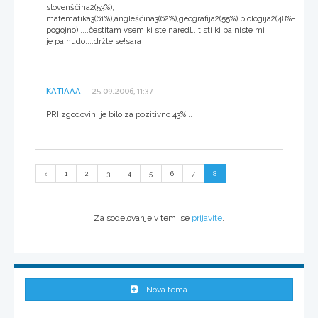
slovenščina2(53%),
matematika3(61%),angleščina3(62%),geografija2(55%),biologija2(48%-
pogojno).....čestitam vsem ki ste naredl...tisti ki pa niste mi
je pa hudo....držte se!sara
KATJAAA
25.09.2006, 11:37
PRI zgodovini je bilo za pozitivno 43%...
1
2
3
4
5
6
7
8
Za sodelovanje v temi se
prijavite
.
Nova tema