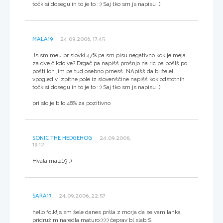
točk si dosegu in to je to ::) Saj tko sm js napisu ;)
MALA19
24.09.2006, 17:45
Js sm meu pr slovki 47% pa sm pisu negativno kok je meja
za dve č kdo ve? Drgač pa napišš prošnjo na ric pa pošlš po
pošti loh jim pa tud osebno prnesš. NApišš da bi želel
vpogled v izpitne pole iz slovenščine napišš kok odstotnih
točk si dosegu in to je to ::) Saj tko sm js napisu ;)
pri slo je bilo 48% za pozitivno
SONIC THE HEDGEHOG
24.09.2006,
19:12
Hvala mala19 :)
SARA17
24.09.2006, 22:57
hello folk!js sm šele danes pršla z morja da se vam lahka
pridružim.naredla maturo:):):) čeprav bl slab:S