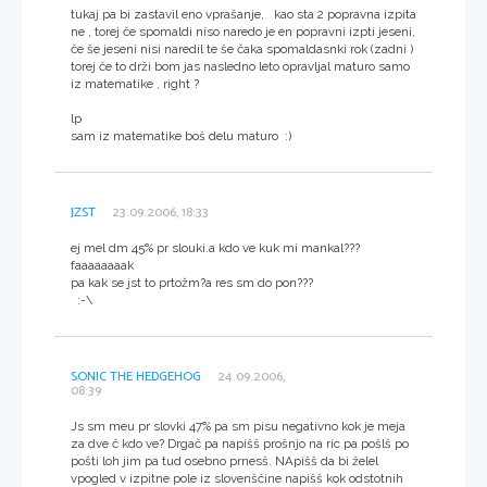
tukaj pa bi zastavil eno vprašanje, kao sta 2 popravna izpita
ne , torej če spomaldi niso naredo je en popravni izpti jeseni,
če še jeseni nisi naredil te še čaka spomaldasnki rok (zadni )
torej če to drži bom jas nasledno leto opravljal maturo samo
iz matematike , right ?
lp
sam iz matematike boš delu maturo :)
JZST
23.09.2006, 18:33
ej mel dm 45% pr slouki.a kdo ve kuk mi mankal???
faaaaaaaak
pa kak se jst to prtožm?a res sm do pon???
:-\
SONIC THE HEDGEHOG
24.09.2006,
08:39
Js sm meu pr slovki 47% pa sm pisu negativno kok je meja
za dve č kdo ve? Drgač pa napišš prošnjo na ric pa pošlš po
pošti loh jim pa tud osebno prnesš. NApišš da bi želel
vpogled v izpitne pole iz slovenščine napišš kok odstotnih