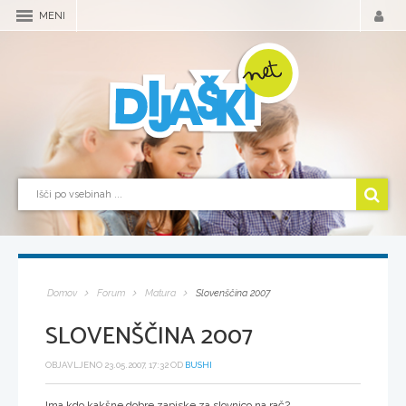
MENI
Domov
Forum
Matura
Slovenščina 2007
SLOVENŠČINA 2007
OBJAVLJENO 23.05.2007, 17:32 OD
BUSHI
Ima kdo kakšne dobre zapiske za slovnico na rač?