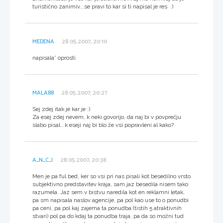
turistično zanimiv...se pravi to kar si ti napisal je res :)
MEDENA
28.05.2007, 20:10
napisala* oprosti
MALA88
28.05.2007, 20:27
Sej zdej itak je kar je :)
Za esej zdej nevem, k neki govorijo, da naj bi v povprečju
slabo pisal...k eseji naj bi blo že vsi popravleni al kako?
A_N_C_I
28.05.2007, 20:38
Men je pa ful bed, ker so vsi pri nas pisali kot besedilno vrsto
subjektivno predstavitev kraja, sam jaz besedila nisem tako
razumela. Jaz sem v bistvu naredila kot en reklamni letak,
pa sm napisala naslov agencije, pa pol kao use to o ponudbi
pa ceni, pa pol kaj zajema ta ponudba (tistih 5 atraktivnih
stvari) pol pa do kdaj ta ponudba traja, pa da so možni tud