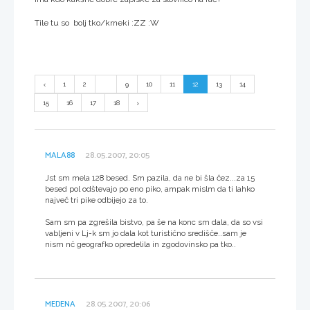
Tile tu so bolj tko/krneki :ZZ :W
1
2
...
9
10
11
12
13
14
15
16
17
18
MALA88
28.05.2007, 20:05
Jst sm mela 128 besed. Sm pazila, da ne bi šla čez...za 15
besed pol odštevajo po eno piko, ampak mislm da ti lahko
največ tri pike odbijejo za to.
Sam sm pa zgrešila bistvo, pa še na konc sm dala, da so vsi
vabljeni v Lj-k sm jo dala kot turistično središče..sam je
nism nč geografko opredelila in zgodovinsko pa tko..
MEDENA
28.05.2007, 20:06