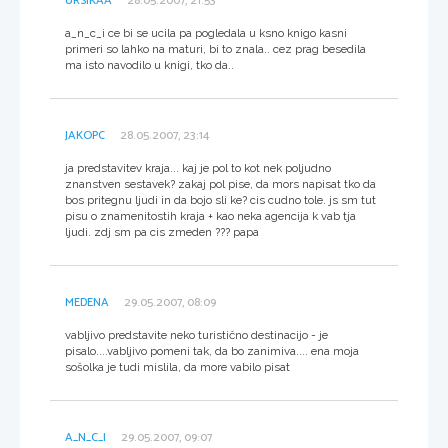
URSIKAA
28.05.2007, 21:53
a_n_c_i ce bi se ucila pa pogledala u ksno knigo kasni
primeri so lahko na maturi, bi to znala.. cez prag besedila
ma isto navodilo u knigi, tko da..
JAKOPC
28.05.2007, 23:14
ja predstavitev kraja... kaj je pol to kot nek poljudno
znanstven sestavek? zakaj pol pise, da mors napisat tko da
bos pritegnu ljudi in da bojo sli ke? cis cudno tole. js sm tut
pisu o znamenitostih kraja + kao neka agencija k vab tja
ljudi. zdj sm pa cis zmeden ??? papa
MEDENA
29.05.2007, 08:09
vabljivo predstavite neko turistično destinacijo - je
pisalo....vabljivo pomeni tak, da bo zanimiva.... ena moja
sošolka je tudi mislila, da more vabilo pisat
A_N_C_I
29.05.2007, 09:07