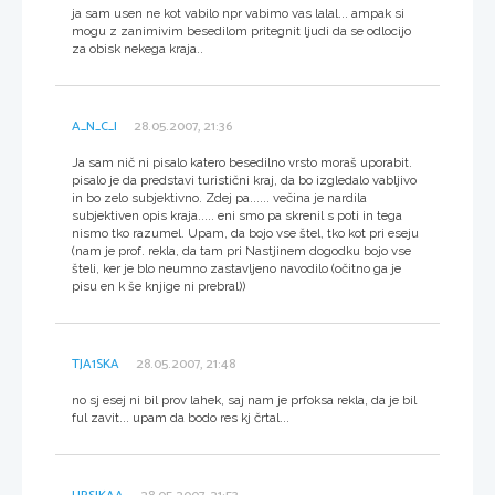
ja sam usen ne kot vabilo npr vabimo vas lalal... ampak si
mogu z zanimivim besedilom pritegnit ljudi da se odlocijo
za obisk nekega kraja..
A_N_C_I
28.05.2007, 21:36
Ja sam nič ni pisalo katero besedilno vrsto moraš uporabit.
pisalo je da predstavi turistični kraj, da bo izgledalo vabljivo
in bo zelo subjektivno. Zdej pa...... večina je nardila
subjektiven opis kraja..... eni smo pa skrenil s poti in tega
nismo tko razumel. Upam, da bojo vse štel, tko kot pri eseju
(nam je prof. rekla, da tam pri Nastjinem dogodku bojo vse
šteli, ker je blo neumno zastavljeno navodilo (očitno ga je
pisu en k še knjige ni prebral))
TJA1SKA
28.05.2007, 21:48
no sj esej ni bil prov lahek, saj nam je prfoksa rekla, da je bil
ful zavit... upam da bodo res kj črtal...