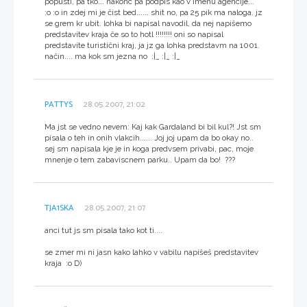
popusti, pa tko... nakonc pa podpis kao v imenu agencije...
:o :o in zdej mi je čist bed...... shit no, pa 25 pik ma naloga. jz
se grem kr ubit. lohka bi napisal navodil, da nej napišemo
predstavitev kraja če so to hotl !!!!!!!! oni so napisal
predstavite turistični kraj, ja jz ga lohka predstavm na 1001.
način.... ma kok sm jezna no :|_ :|_ :|_
PATTYS
28.05.2007, 21:02
Ma jst se vedno nevem: Kaj kak Gardaland bi bil kul?! Jst sm
pisala o teh in onih vlakcih...... Joj joj upam da bo okay no..
sej sm napisala kje je in koga predvsem privabi, pac, moje
mnenje o tem zabaviscnem parku.. Upam da bo! ???
TJA1SKA
28.05.2007, 21:07
anci tut js sm pisala tako kot ti....
se zmer mi ni jasn kako lahko v vabilu napišeš predstavitev
kraja :o D)