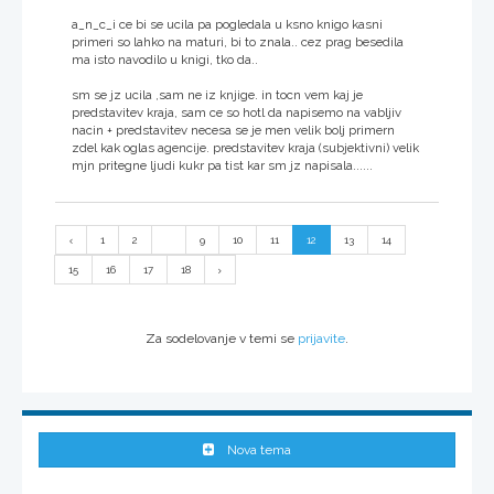
a_n_c_i ce bi se ucila pa pogledala u ksno knigo kasni
primeri so lahko na maturi, bi to znala.. cez prag besedila
ma isto navodilo u knigi, tko da..
sm se jz ucila ,sam ne iz knjige. in tocn vem kaj je
predstavitev kraja, sam ce so hotl da napisemo na vabljiv
nacin + predstavitev necesa se je men velik bolj primern
zdel kak oglas agencije. predstavitev kraja (subjektivni) velik
mjn pritegne ljudi kukr pa tist kar sm jz napisala......
1
2
...
9
10
11
12
13
14
15
16
17
18
Za sodelovanje v temi se
prijavite
.
Nova tema