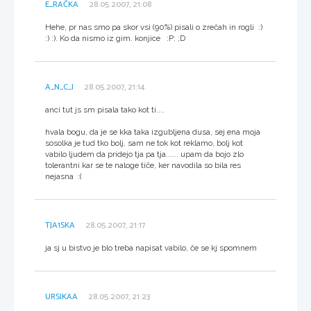
E_RAČKA
28.05.2007, 21:08
Hehe, pr nas smo pa skor vsi (90%) pisali o zrečah in rogli :)
:) :). Ko da nismo iz gim. konjice :P: ;D
A_N_C_I
28.05.2007, 21:14
anci tut js sm pisala tako kot ti....
hvala bogu, da je se kka taka izgubljena dusa, sej ena moja
sosolka je tud tko bolj, sam ne tok kot reklamo, bolj kot
vabilo ljudem da pridejo tja pa tja...... upam da bojo zlo
tolerantni kar se te naloge tiče, ker navodila so bila res
nejasna :(
TJA1SKA
28.05.2007, 21:17
ja sj u bistvo je blo treba napisat vabilo, če se kj spomnem
URSIKAA
28.05.2007, 21:23