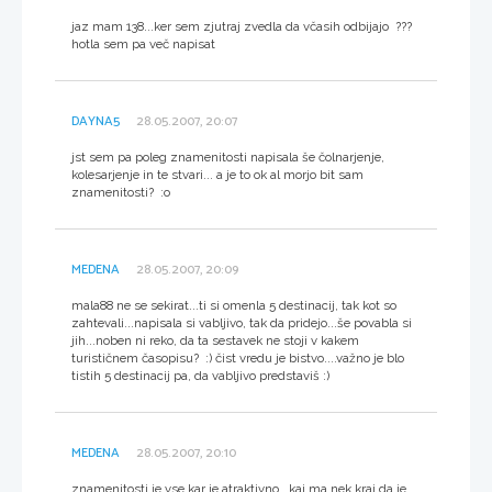
jaz mam 138...ker sem zjutraj zvedla da včasih odbijajo ???
hotla sem pa več napisat
DAYNA5
28.05.2007, 20:07
jst sem pa poleg znamenitosti napisala še čolnarjenje,
kolesarjenje in te stvari... a je to ok al morjo bit sam
znamenitosti? :o
MEDENA
28.05.2007, 20:09
mala88 ne se sekirat...ti si omenla 5 destinacij, tak kot so
zahtevali...napisala si vabljivo, tak da pridejo...še povabla si
jih...noben ni reko, da ta sestavek ne stoji v kakem
turističnem časopisu? :) čist vredu je bistvo....važno je blo
tistih 5 destinacij pa, da vabljivo predstaviš :)
MEDENA
28.05.2007, 20:10
znamenitosti je vse kar je atraktivno...kaj ma nek kraj da je