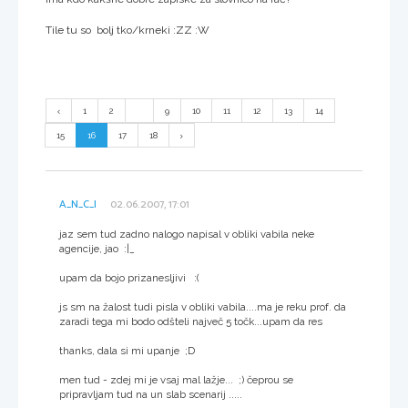
Tile tu so bolj tko/krneki :ZZ :W
1
2
...
9
10
11
12
13
14
15
16
17
18
A_N_C_I
02.06.2007, 17:01
jaz sem tud zadno nalogo napisal v obliki vabila neke
agencije, jao :|_
upam da bojo prizanesljivi :(
js sm na žalost tudi pisla v obliki vabila....ma je reku prof. da
zaradi tega mi bodo odšteli največ 5 točk...upam da res
thanks, dala si mi upanje ;D
men tud - zdej mi je vsaj mal lažje... ;) čeprou se
pripravljam tud na un slab scenarij .....