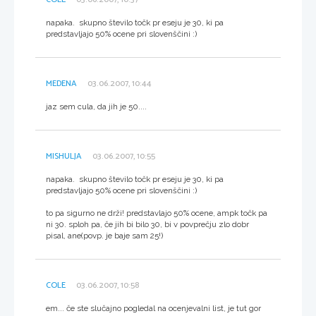
napaka. skupno število točk pr eseju je 30, ki pa
predstavljajo 50% ocene pri slovenščini :)
MEDENA
03.06.2007, 10:44
jaz sem cula, da jih je 50....
MISHULJA
03.06.2007, 10:55
napaka. skupno število točk pr eseju je 30, ki pa
predstavljajo 50% ocene pri slovenščini :)
to pa sigurno ne drži! predstavlajo 50% ocene, ampk točk pa
ni 30. sploh pa, če jih bi bilo 30, bi v povprečju zlo dobr
pisal, ane(povp. je baje sam 25!)
COLE
03.06.2007, 10:58
em... če ste slučajno pogledal na ocenjevalni list, je tut gor