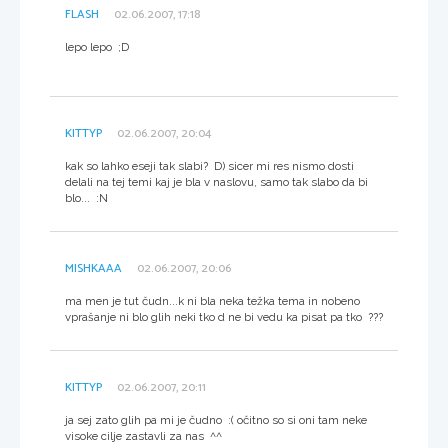
FLASH
02.06.2007, 17:18
lepo lepo ;D
KITTYP
02.06.2007, 20:04
kak so lahko eseji tak slabi? D) sicer mi res nismo dosti
delali na tej temi kaj je bla v naslovu, samo tak slabo da bi
blo... :N
MISHKAAA
02.06.2007, 20:06
ma men je tut čudn...k ni bla neka težka tema in nobeno
vprašanje ni blo glih neki tko d ne bi vedu ka pisat pa tko ???
KITTYP
02.06.2007, 20:11
ja sej zato glih pa mi je čudno :( očitno so si oni tam neke
visoke cilje zastavli za nas ^^