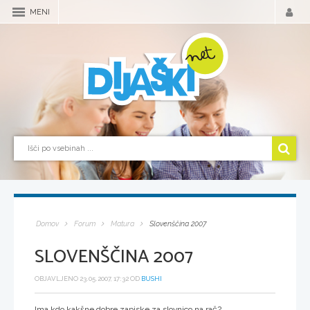
MENI
Domov
Forum
Matura
Slovenščina 2007
SLOVENŠČINA 2007
OBJAVLJENO 23.05.2007, 17:32 OD
BUSHI
Ima kdo kakšne dobre zapiske za slovnico na rač?