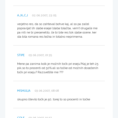
A_N_C_I
02.06.2007, 23:05
verjetno res, da so zahteval bohve kaj, al so pa začel
popravljat lih slabe eseje (slaba tolažba, vem!) drugače me
pa niti ne bi presenetilo, če bi bile res tok slabe ocene, ker
sta bila romana res težka in totalno neprimerna.
STIPE
03.06.2007, 01:35
Mene pa zanima kolk je možnih točk pri eseju?Kaj je teh 25
pik,so to procenti od 50% ali so točke od možnih doseženih
točk pri eseju? Razsvetlite me ???
MISHULJA
03.06.2007, 08:08
skupno število točk je 50, torej to so procenti in točke
COLE
03.06.2007, 10:37