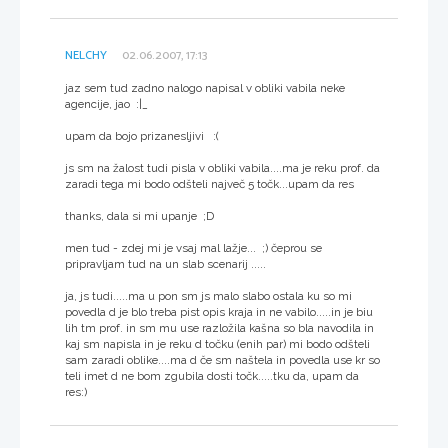
NELCHY
02.06.2007, 17:13
jaz sem tud zadno nalogo napisal v obliki vabila neke
agencije, jao :|_
upam da bojo prizanesljivi :(
js sm na žalost tudi pisla v obliki vabila....ma je reku prof. da
zaradi tega mi bodo odšteli največ 5 točk...upam da res
thanks, dala si mi upanje ;D
men tud - zdej mi je vsaj mal lažje... ;) čeprou se
pripravljam tud na un slab scenarij .....
ja, js tudi.....ma u pon sm js malo slabo ostala ku so mi
povedla d je blo treba pist opis kraja in ne vabilo.....in je biu
lih tm prof. in sm mu use razložila kašna so bla navodila in
kaj sm napisla in je reku d točku (enih par) mi bodo odšteli
sam zaradi oblike....ma d če sm naštela in povedla use kr so
teli imet d ne bom zgubila dosti točk.....tku da, upam da
res:)