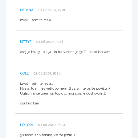
MEDENA
03.06.2007, 15:01
izvoli...sem te resla..
KITTYP
03.06.2007, 15:36
esej je biu 50 pik ja...in tut vreden je 50% ..kolko jas vem ;)
COLE
03.06.2007, 15:38
izvoli...sem te resla..
Hvala, to mi res velik pomen :B Js sm te pa še povišu :)
Uglavnm če grem on topic ... moj spis je dost švoh :D
čiu buc bau
LOLYKA
03.06.2007, 18:24
30 točka za vsebino, 20 za jezik ;)