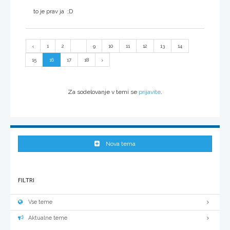
to je prav ja ;D
1
2
...
9
10
11
12
13
14
15
16
17
18
Za sodelovanje v temi se
prijavite
.
Nova tema
FILTRI
Vse teme
Aktualne teme