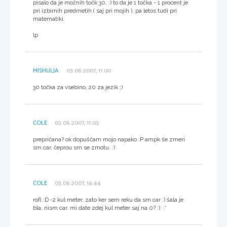
pisalo da je možnih točk 30. :) to da je 1 točka - 1 procent je
pri izbirnih predmetih ( saj pri mojih ), pa letos tudi pri
matematiki.
lp
MISHULJA
03.06.2007, 11:00
30 točka za vsebino, 20 za jezik ;)
COLE
03.06.2007, 11:03
prepričana? ok dopuščam mojo napako :P ampk še zmeri
sm car, čeprou sm se zmotu. :)
COLE
03.06.2007, 14:44
rofl :D -2 kul meter. zato ker sem reku da sm car :) šala je
bla. nism car. mi date zdej kul meter saj na 0? :) :*