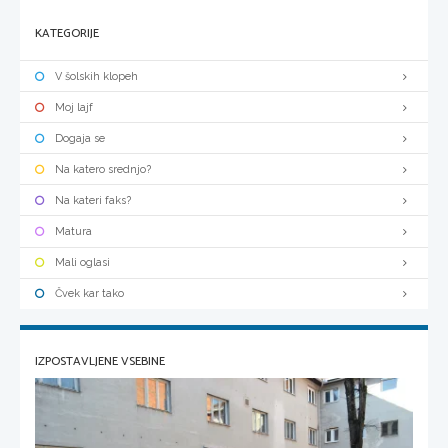
KATEGORIJE
V šolskih klopeh
Moj lajf
Dogaja se
Na katero srednjo?
Na kateri faks?
Matura
Mali oglasi
Čvek kar tako
IZPOSTAVLJENE VSEBINE