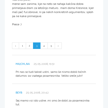
mene sam zanima, kje na neto se nahaja kakšna dobra
primerjava dram za letošnjo maturo.. mam doma Kresnice, kjer
maš pač ful obnove, ni pa nekih konkretnih argumentov, sploh
pa ne kake primerjave.
Piece ;)
1
2
3
4
5
MAJCHI_NA
25.05.2008, 19:51
Pri nas so tudi takrat ustni, samo še nismo dobili točnih
datumov za vsakega posameznika. Veliko sreče jutri!
BEYB
25.05.2008, 20:42
Sej mamo vsi isto ustne..mi smo že dobil za posameznika
tut.