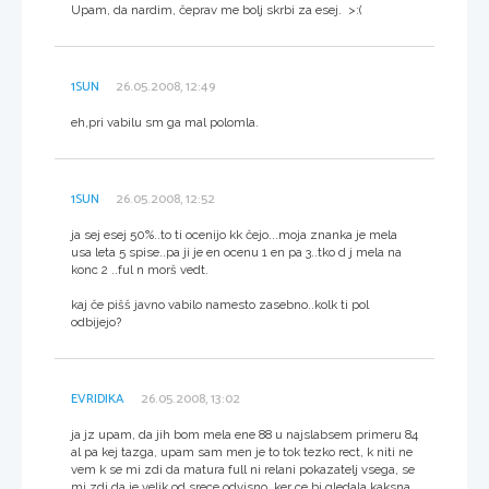
Upam, da nardim, čeprav me bolj skrbi za esej. >:(
1SUN
26.05.2008, 12:49
eh,pri vabilu sm ga mal polomla.
1SUN
26.05.2008, 12:52
ja sej esej 50%..to ti ocenijo kk čejo...moja znanka je mela
usa leta 5 spise..pa ji je en ocenu 1 en pa 3..tko d j mela na
konc 2 ..ful n morš vedt.
kaj če pišš javno vabilo namesto zasebno..kolk ti pol
odbijejo?
EVRIDIKA
26.05.2008, 13:02
ja jz upam, da jih bom mela ene 88 u najslabsem primeru 84
al pa kej tazga, upam sam men je to tok tezko rect, k niti ne
vem k se mi zdi da matura full ni relani pokazatelj vsega, se
mi zdi da je velik od srece odvisno. ker ce bi gledala kaksna