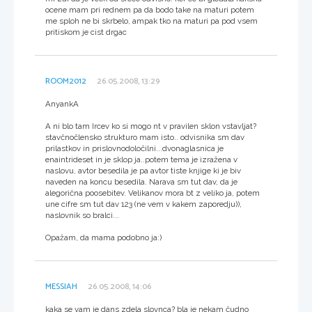
ocene mam pri rednem pa da bodo take na maturi potem
me sploh ne bi skrbelo, ampak tko na maturi pa pod vsem
pritiskom je cist drgac
ROOM2012
26.05.2008, 13:29
AnyankA
A ni blo tam Ircev ko si mogo nt v pravilen sklon vstavljat?
stavčnočlensko strukturo mam isto.. odvisnika sm dav
prilastkov in prislovnodoločilni...dvonaglasnica je
enaintrideset in je sklop ja..potem tema je izražena v
naslovu, avtor besedila je pa avtor tiste knjige ki je biv
naveden na koncu besedila. Narava sm tut dav, da je
alegorična poosebitev. Velikanov mora bt z veliko ja, potem
une cifre sm tut dav 123 (ne vem v kakem zaporedju)),
naslovnik so bralci...
Opažam, da mama podobno ja:)
MESSIAH
26.05.2008, 14:06
kaka se vam je dans zdela slovnca? bla je nekam čudno