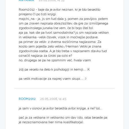
ANYANKA
26.05.2008, 14:33
Room2012 - baje da je avtor neznan, kr je blo besedilo
prirejeno (!) po tisti knjigi.
majchi_na - ja, js sm tud dala 3. pomen za pravljico, potem
sm pa zraven napisala obrazložitev, da gre za izmišljenega
zgodovinskega junaka (ne vem, če bi bojo štel to).
aja pa, kak ste pa tvorl samostalnika? js sm napisala velikan
in velikanka -velik človek, visok in močnejše postave.
pa primer za velik- z dvema različnima naglasoma: Za
kosilo sem pojedla zelo veliko./Herman Veliki je znana
zgodovinska oseba. A je blo treba v napisanem stavku tud
označit naglasa za široki pa ozki e?
no, drugega se pa ne spomnim več. hvala vsem
zdj pa veselo na delo k psihologiji in kemiji... :K
pa velik motivacije za naprej vsem skupi.... ;)
ROOM2012
26.05.2008, 14:45
ja sam v osnovi je avtor besedila avtor knjige, a ne? lol...
pač ja za velikana in velikanko sm dav isto, raba besede pa
je nezaznamovana (ker nima kvalifikatorja).