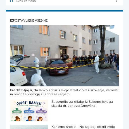
Čvek kar tako
IZPOSTAVLJENE VSEBINE
Predstavljaj si, da lahko združiš svojo strast do raziskovanja, varnosti
in novih tehnologij z izobraževanjem
Štipendije za dijake iz Štipendijskega
sklada dr. Janeza Drnovška
Karierne srede – Ne ugibaj, odkrij svoje