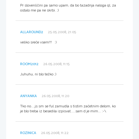
Pr slovenščini pa samo upam, da bo tazadnja naloga ql, za
ostalo me pa ne skrbi. ;)
ALLAROUND2
25.05.2008, 21:05
veliko sreče vsem!!! :)
ROOM2012
26.05.2008, 11:15
Juhuhu, ni blo težko ;)
ANYANKA
26.05.2008, 11:20
Tko no....js sm se ful zamudla s tistim začetnim delom, ko
je blo treba iz besedila izpisvat.....sam d je mim... :-\
ROZINICA
26.05.2008, 11:22