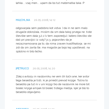
lahka... vsaj men... upam da bo tut matematka taka :P
MAJCHI_NA
26.05.2008, 14:12
odgovarjala sem podobno kot vidva :) da in ne sem malo
drugače obkrožala, mislim da sm dala takoj prvega ne. tiste
številke sem dala 3,2,1 (v tem zaporedju). katero številko ste
dali pri pravljici iz sskj? js 3, pojasnitev da je
nezaznamovana pa to, da nima zraven kvalifikatorja. se mi
zdi da sm zarila tle, ma mogoče pa bojo kaj upoštevali. na
splošno ni bilo težko.
JPETRUCCI
26.05.2008, 14:20
Zdej o avtorju in naslovniku ne vem lih točn ane, ker avtor
tega besedila je tisti, ki je priredil prevod knjige. Točno to
besedilo pa tut ni v uni knjigi tko de naslovnik ne more bit
bralec knjige ampak bl bralec tistega medija, kjer je blo to
besedilo objavljeno.