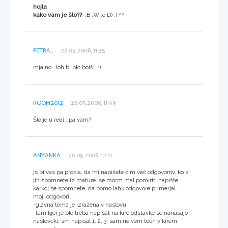
hojla
kako vam je šlo??
:B :W :o D) :) ^^
PETRA_
26.05.2008, 11:35
mja no...loh bi blo bolš ::)
ROOM2012
26.05.2008, 11:49
Šlo je u redi.. pa vam?
ANYANKA
26.05.2008, 12:11
js bi vas pa prosla, da mi napišete čim več odgovorov, ko si
jih spomnete iz mature. se morm mal pomirit. napište
karkol se spomnete, da bomo lahk odgovore primerjal.
moji odgovori:
-glavna tema je izražena v naslovu
-tam kjer je blo treba napisat na kire odstavke se nanašajo
naslovčki, sm napisal 1, 2, 3, sam ne vem točn v kirem