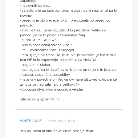
zaporedju
-naslovnik so bralci
-za avtorja je pa baje blo treba napisat, da je neznan al pa kr
novinar
-besedilo je blo prevedeno (sm prepoznala po besedi po
prevodu)
-avtor je tvoru besedilo, zato d bi predstavu Velikanov
prehod, pa da bi poveču zanimanje zanj
-s- struktura: S+S/S/S
-prislovnodoločilni odvisnik pa ?
-Irci, Severnoameričani, Evropejci
-tam, kjer je blo treba DA-je pa NE-je obkrožat, je blo sam 2-
krat NE in to zapovrstjo, od začetka pa skos DA
-polglasnik: steber,....
-dvonaglasnica je tisto število, ki je blo omenjeno in je sklop
-Narava: alegorična poosebitev
-napaka v povedi je pri Velikanov-more bit z veliko (js sm se
zmotla pa napisala irski z veliko-uff)
-dopustni idvisnik-sm uporabla vendar
djte se še kj spomnat no.....
WHITE_ANGEL
26.05.2008, 12:37
Jah no, meni ni bilo lahko. Neka srednja stvar.