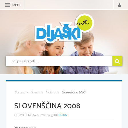
MENI
Domov
Forum
Matura
Slovenščina 2008
SLOVENŠČINA 2008
OBJAVLJENO 29.04.2008, 15:59 OD
ORIGA
You everyone,