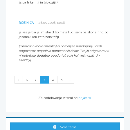
js pa h kemiji in biologiji:)
ROZINICA
26.05.2008, 14:48
ja res je bla ja, mislm d bo mata tud, sem pa skor zihr d bo
jesenski rok zato zelo težji.
[rozinica: b (bold/krepko) ni namenjen poudarjanju celih
odgovorov, ampak le pomembnih delov. Tvojih odgovorov ti
ni potrebno dodatno poudarjat, raje kaj več napiši. ;) -
Hundey]
1
2
3
4
5
Za sodelovanje v temi se
prijavite
.
Nova tema