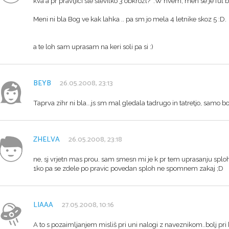
kva a pr pravljici ste številko 3 obkrožl? :W nvem, men se je ful 
Meni ni bla Bog ve kak lahka .. pa sm jo mela 4 letnike skoz 5 :D.
a te loh sam uprasam na keri soli pa si :)
BEYB
26.05.2008, 23:13
Taprva zihr ni bla...js sm mal gledala tadrugo in tatretjo, samo bo k
ZHELVA
26.05.2008, 23:18
ne, sj vrjetn mas prou. sam smesn mi je k pr tem uprasanju splo
1ko pa se zdele po pravic povedan sploh ne spomnem zakaj ;D
LIAAA
27.05.2008, 10:16
A to s pozaimljanjem misliš pri uni nalogi z naveznikom..bolj pri