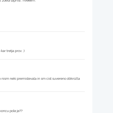
bl zdela taprva.. nveeem.
ar tretja prov. ;)
h nism neki premislevala in sm cist suvereno obkrožla
 koncu pole je??