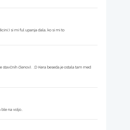
ni:) si mi ful upanja dala, ko si mi to
je stavčnih členov). ;D Kera beseda je ostala tam med
ble na voljo..