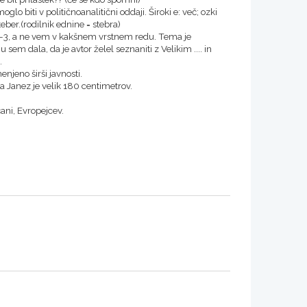
lo biti v političnoanalitični oddaji. Široki e: več; ozki
teber.(rodilnik ednine = stebra)
d 1-3, a ne vem v kakšnem vrstnem redu. Tema je
sem dala, da je avtor želel seznaniti z Velikim .... in
.
njeno širši javnosti.
pa Janez je velik 180 centimetrov.
ani, Evropejcev.