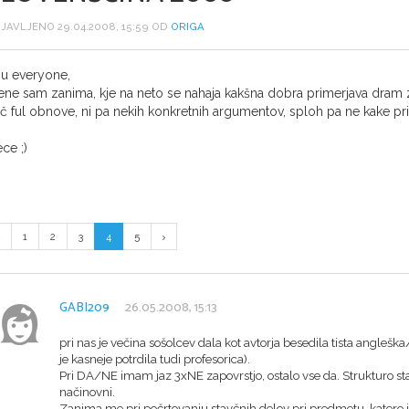
JAVLJENO 29.04.2008, 15:59 OD
ORIGA
u everyone,
ne sam zanima, kje na neto se nahaja kakšna dobra primerjava dram 
č ful obnove, ni pa nekih konkretnih argumentov, sploh pa ne kake pr
ece ;)
1
2
3
4
5
GABI209
26.05.2008, 15:13
pri nas je večina sošolcev dala kot avtorja besedila tista angleška
je kasneje potrdila tudi profesorica).
Pri DA/NE imam jaz 3xNE zapovrstjo, ostalo vse da. Strukturo st
načinovni.
Zanima me pri počrtovanju stavčnih delov pri predmetu, katero je