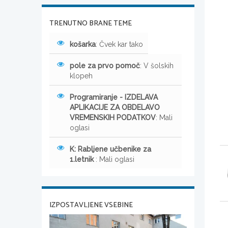
TRENUTNO BRANE TEME
košarka
: Čvek kar tako
pole za prvo pomoč
: V šolskih
klopeh
Programiranje - IZDELAVA
APLIKACIJE ZA OBDELAVO
VREMENSKIH PODATKOV
: Mali
oglasi
K: Rabljene učbenike za
1.letnik
: Mali oglasi
IZPOSTAVLJENE VSEBINE