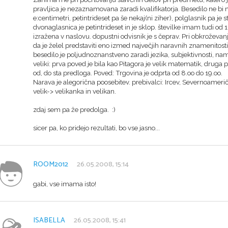
pravljica je nezaznamovana zaradi kvalifikatorja. Besedilo ne bi mog
e:centimetri, petintrideset pa še nekaj(ni ziher), polglasnik pa je s
dvonaglasnica je petintrideset in je sklop. številke imam tudi o
izražena v naslovu. dopustni odvisnik je s čeprav. Pri obkroževanju 
da je želel predstaviti eno izmed največjih naravnih znamenitosti
besedilo je poljudnoznanstveno zaradi jezika, subjektivnosti, name
veliki: prva poved je bila kao Pitagora je velik matematik, druga 
od, do sta predloga. Poved: Trgovina je odprta od 8.oo do 19.oo.
Narava je alegorična poosebitev. prebivalci: Ircev, Severnoamerič
velik-> velikanka in velikan.
zdaj sem pa že predolga. :)
sicer pa, ko pridejo rezultati, bo vse jasno...
ROOM2012
26.05.2008, 15:14
gabi, vse imama isto!
ISABELLA
26.05.2008, 15:41