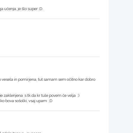
a učenja, je šlo super :D.
 vesela in pomirjena, tut samam sem očitno kar dobro
zaklenjena :s tk da kr tule povem če velja ;)
a ko bova sošolki, vsaj upam ;D