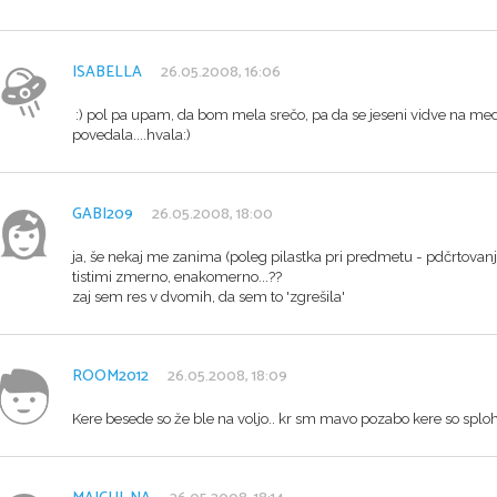
ISABELLA
26.05.2008, 16:06
:) pol pa upam, da bom mela srečo, pa da se jeseni vidve na medici
povedala....hvala:)
GABI209
26.05.2008, 18:00
ja, še nekaj me zanima (poleg pilastka pri predmetu - pdčrtovan
tistimi zmerno, enakomerno...??
zaj sem res v dvomih, da sem to 'zgrešila'
ROOM2012
26.05.2008, 18:09
Kere besede so že ble na voljo.. kr sm mavo pozabo kere so sploh 