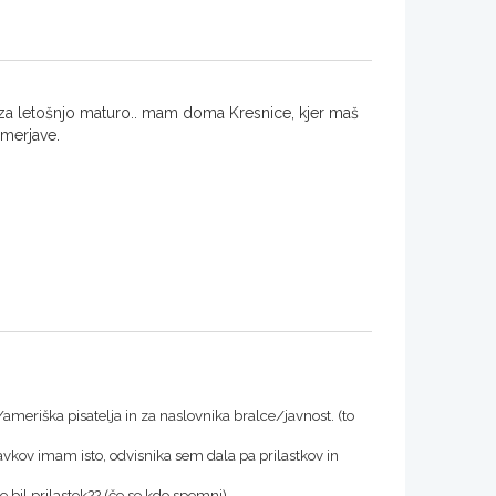
za letošnjo maturo.. mam doma Kresnice, kjer maš
imerjave.
/ameriška pisatelja in za naslovnika bralce/javnost. (to
avkov imam isto, odvisnika sem dala pa prilastkov in
 bil prilastek?? (če se kdo spomni)