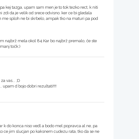
 kej tazga, upam sam men je to tok tezko rect, k niti
 zdi da je velik od srece odvisno. ker ce bi gledala
me sploh ne bi skrbelo, ampak tko na maturi pa pod
h bom najbrž mela okol 84.Kar bo najbrž premalo, če ste
 manj točk:)
 za vas... ;D
. upam d bojo dobri rezultati!!!!
ar k do konca niso vedl a bodo mel popravca al ne, pa
tko ce jim slucjan po kaksnem cudezu rata, tko da se ne