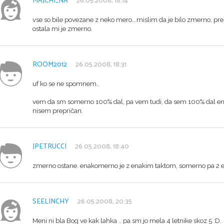
MAJCHI_NA
26.05.2008, 18:14
vse so bile povezane z neko mero...mislim da je bilo zmerno, 
ostala mi je zmerno.
ROOM2012
26.05.2008, 18:31
uf ko se ne spomnem..
vem da sm somerno 100% dal, pa vem tudi, da sem 100% dal enak
nisem prepričan.
JPETRUCCI
26.05.2008, 18:40
zmerno ostane. enakomerno je z enakim taktom, somerno pa 2 e
SEELINCHY
26.05.2008, 20:35
Meni ni bla Bog ve kak lahka .. pa sm jo mela 4 letnike skoz 5 :D.