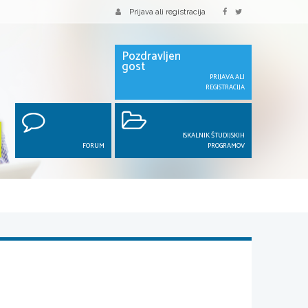
Prijava ali registracija
Pozdravljen
gost
PRIJAVA ALI
REGISTRACIJA
ISKALNIK ŠTUDIJSKIH
FORUM
PROGRAMOV