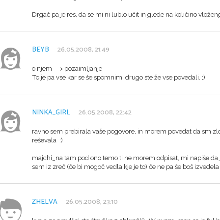
Drgač pa je res, da se mi ni lublo učit in glede na količino vloženg
BEYB
26.05.2008, 21:49
o njem --> pozaimljanje
To je pa vse kar se še spomnim, drugo ste že vse povedali. ;)
NINKA_GIRL
26.05.2008, 22:42
ravno sem prebirala vaše pogovore, in morem povedat da sm zlo
reševala :)
majchi_na tam pod ono temo ti ne morem odpisat, mi napiše da je 
sem iz zreč (če bi mogoč vedla kje je to) če ne pa še boš izvedel
ZHELVA
26.05.2008, 23:10