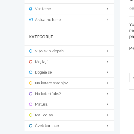
Vse teme
OB
Aktualne teme
Yo
me
KATEGORIJE
pa
Pi
V šolskih klopeh
Moj lajf
Dogaja se
Na katero srednjo?
Na kateri faks?
Matura
Mali oglasi
Čvek kar tako