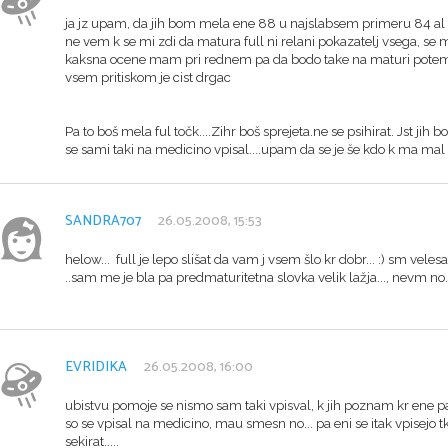
ja jz upam, da jih bom mela ene 88 u najslabsem primeru 84 al pa
ne vem k se mi zdi da matura full ni relani pokazatelj vsega, se mi
kaksna ocene mam pri rednem pa da bodo take na maturi potem 
vsem pritiskom je cist drgac
Pa to boš mela ful točk....Zihr boš sprejeta.ne se psihirat. Jst ji
se sami taki na medicino vpisal....upam da se je še kdo k ma mal
SANDRA707
26.05.2008, 15:53
helow... full je lepo slišat da vam j vsem šlo kr dobr... :) sm velesa
..sam me je bla pa predmaturitetna slovka velik lažja..., nevm no..
EVRIDIKA
26.05.2008, 16:00
ubistvu pomoje se nismo sam taki vpisval, k jih poznam kr ene p
so se vpisal na medicino, mau smesn no... pa eni se itak vpisejo 
sekirat.....