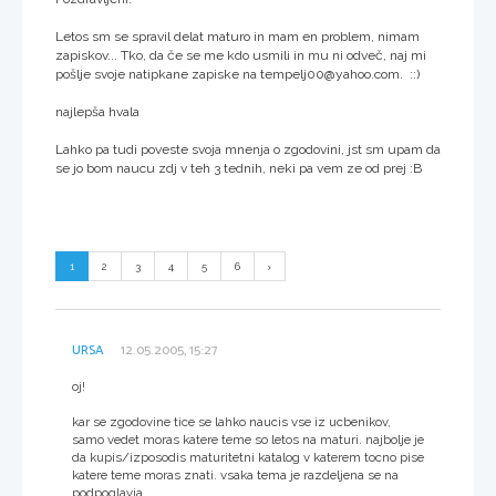
Letos sm se spravil delat maturo in mam en problem, nimam
zapiskov... Tko, da če se me kdo usmili in mu ni odveč, naj mi
pošlje svoje natipkane zapiske na tempelj00@yahoo.com. ::)
najlepša hvala
Lahko pa tudi poveste svoja mnenja o zgodovini, jst sm upam da
se jo bom naucu zdj v teh 3 tednih, neki pa vem ze od prej :B
1
2
3
4
5
6
URSA
12.05.2005, 15:27
oj!
kar se zgodovine tice se lahko naucis vse iz ucbenikov,
samo vedet moras katere teme so letos na maturi. najbolje je
da kupis/izposodis maturitetni katalog v katerem tocno pise
katere teme moras znati. vsaka tema je razdeljena se na
podpoglavja.