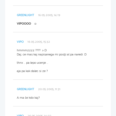
GREENLIGHT
16.05.2005, 14:19
VIPOOOO
:o
VIPO
16.05.2005, 15:32
hmmmzzzz ???? >:D
Daj, ce mas kaj napisanega mi poslji al pa naredi :D
thnx .. pa lepo ucenje ..
aja pa kak dalec si ze ?
GREENLIGHT
20.05.2005, 11:31
A ma še kdo kaj?
VIPO
26.05.2005, 14:02