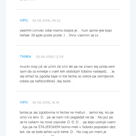
VIPO
03.06.2005, 09:23
yeahhh cimvec robe mamo boljše je ... huh same 5ke bojo
hehee :)))) ajde pisite pisite :) ... thnx vsemm se 1x .
TANKA
03.06.2005, 12:39
mucki moji jst se učim že 100 let pa ne znam kej prida.vem
sam da so kmetje v vseh teh obdobjih totalno nabejalll... ::)a
sej drhač ta zgodla baje ni tok težka,so slikce pa zemljevidi,
ostalo pa nafilozoferaš..daj bože...
VIPO
03.06.2005, 14:19
tanka ja sej zgodovina ni tezka na maturi .. samo kaj, ko pa
smo vsi leni :D .. pa se nam niti pogledat ne da .. No jaz pa
se kr cakam na nove zapiske :D :D :D ... pa lepo ucenje vsem
.. Aja pa na ŠTAJERSKEM bomo meli v Soboto popoldan dez
tak, da se bote lahko ucili hehe :D .. No vsaj pri meni je