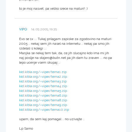
to je moj nasvet. pa veliko srece na maturi! :)
VIPO
14.05.2005, 19:35
Evo se 1x ... Tukaj prilagam zapiske za zgodovino na maturi
2005 .. nekaj sem jih nasel na internetu .. nekaj pa smo jih
izdelali s kolegi ...
Manjka se nekaj tem tak, da, ce jih slucajno kdo ima mi jih
naj poslje na stajerc@butn.net pa jih dam tu zraven ... no pa
lepo ucenje vsem skupaj ..
kid.kibla.org/~viper/tema1.zip
kid.kibla.org/~viper/tema2.zip
kid.kibla.org/~viper/tema3.zip
kid.kibla.org/~viper/tema4.zip
kid.kibla.org/~viper/tema5.zip
kid.kibla.org/~viper/tema6.zip
kid.kibla.org/~viper/tema8.zip
kid.kibla.org/~viper/tema9.zip
kid.kibla.org/~viper/tema10.zip
upam, da sem kaj pomagal .. no uzivajte ..
Lp Samo