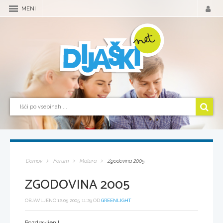
MENI
Domov
Forum
Matura
Zgodovina 2005
ZGODOVINA 2005
OBJAVLJENO 12.05.2005, 11:29 OD
GREENLIGHT
Pozdravljeni!