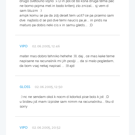
drugo svetouno vojno >:D in pol ce bo ksna druga tema pac
ne bomo pojma mel in bodo kriterij zlo znizal... sj vem d
sam bluzm :)
ampk komu se pa da zdj deset tem ucit? ce pa pisemo sam
dve. najbols d se pol dve temi naucis pa je... in prids na
maturo pa dobis neki cis x in samu gleds... ;D
VIPO
02.06.2005, 12:46
mater mas dobro tehniko hehehe :))), daj , ce mas kake teme
napisane na racunalnik mi jih poslji ... da si malo pogledam,
da bom vsaj nekaj napisal ... :))) ajd
GLOSS
02.06.2005, 12:50
:) nc ne sendam okol k nocm d kdorkol pise bols k jst ;D
u bisteu jst mam izpiske sam nimm na racunalniku... tku d
sorry
VIPO
02.06.2005, 20:52