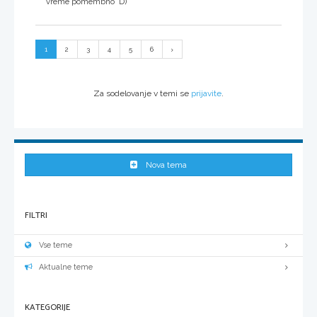
vreme pomembno D)
1
2
3
4
5
6
Za sodelovanje v temi se
prijavite
.
Nova tema
FILTRI
Vse teme
Aktualne teme
KATEGORIJE