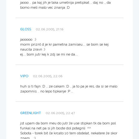
jaooo .. pa kaj jih je taka umetnija pretipkat .. daj no ., da
bomo meli malo vec znanja :D
GLOSS
02.06.2005, 21:16
jaooooo :)
morm priznt d je kr pametna zamiseu... se bom se kej
naucila zravn :)
ej... bom jutr kej k zdj se mi ne da...
VIPO
02.06.2005, 22:06
huh si ti fajn :D .. ze cakam :D .. ja to pa je res, da si se malo
zapomnis .. no lepo tipkanje :P ..
GREENLIGHT
02.06.2005, 22:47
jst upam da bom meu do jutr že use stipkan tk da bom pol
funkal na net pa si jih boste dol potegnli ^^
Sobota - torek bit če krcato 10 tem obdelat, nekatere že skor
znam... ;)