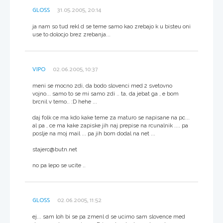
GLOSS
31.05.2005, 20:14
ja nam so tud rekl d se teme samo kao zrebajo k u bisteu oni
use to dolocjo brez zrebanja...
VIPO
02.06.2005, 10:37
meni se mocno zdi, da bodo slovenci med 2 svetovno
vojno... samo to se mi samo zdi .. ta, da jebat ga , e bom
brcnil v temo.. :D hehe ...
daj folk ce ma kdo kake teme za maturo se napisane na pc...
al pa , ce ma kake zapiske jih naj prepise na rcunalnik .... pa
poslje na moj mail ... pa jih bom dodal na net ...
stajerc@butn.net
no pa lepo se ucite ..
GLOSS
02.06.2005, 11:52
ej... sam loh bi se pa zmenl d se ucimo sam slovence med