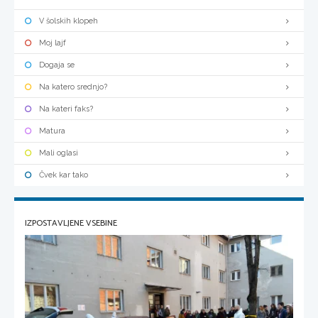
V šolskih klopeh
Moj lajf
Dogaja se
Na katero srednjo?
Na kateri faks?
Matura
Mali oglasi
Čvek kar tako
IZPOSTAVLJENE VSEBINE