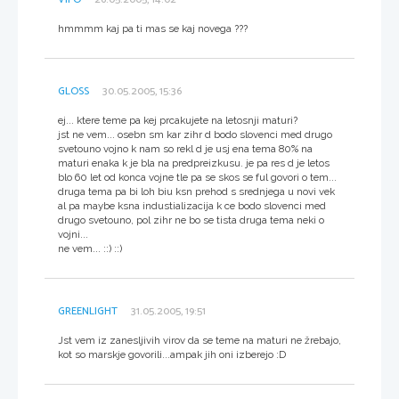
hmmmm kaj pa ti mas se kaj novega ???
GLOSS
30.05.2005, 15:36
ej... ktere teme pa kej prcakujete na letosnji maturi?
jst ne vem... osebn sm kar zihr d bodo slovenci med drugo
svetouno vojno k nam so rekl d je usj ena tema 80% na
maturi enaka k je bla na predpreizkusu. je pa res d je letos
blo 60 let od konca vojne tle pa se skos se ful govori o tem...
druga tema pa bi loh biu ksn prehod s srednjega u novi vek
al pa maybe ksna industializacija k ce bodo slovenci med
drugo svetouno, pol zihr ne bo se tista druga tema neki o
vojni...
ne vem... ::) ::)
GREENLIGHT
31.05.2005, 19:51
Jst vem iz zanesljivih virov da se teme na maturi ne žrebajo,
kot so marskje govorili...ampak jih oni izberejo :D