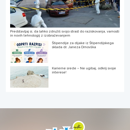
Predstavljaj si, da lahko združiš svojo strast do raziskovanja, varnosti
in novih tehnologij z izobraževanjem
Štipendije za dijake iz Štipendijskega
sklada dr. Janeza Drnovška
Karierne srede – Ne ugibaj, odkrij svoje
interese!