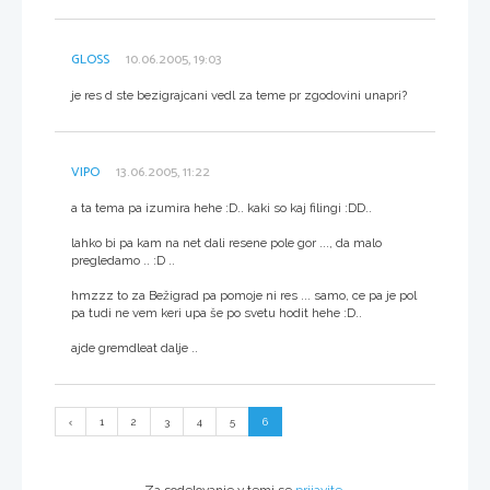
GLOSS
10.06.2005, 19:03
je res d ste bezigrajcani vedl za teme pr zgodovini unapri?
VIPO
13.06.2005, 11:22
a ta tema pa izumira hehe :D.. kaki so kaj filingi :DD..
lahko bi pa kam na net dali resene pole gor ..., da malo
pregledamo .. :D ..
hmzzz to za Bežigrad pa pomoje ni res ... samo, ce pa je pol
pa tudi ne vem keri upa še po svetu hodit hehe :D..
ajde gremdleat dalje ..
1
2
3
4
5
6
Za sodelovanje v temi se
prijavite
.