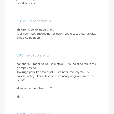
pozabla...caw
GLOSS
10.06.2005, 13:19
ah, gremo se kej napist tle... :)
...jst nocm pet zgodovino. jst hocm pet in test brez napake.
drgac ne bo dobr!
VIPO
10.06.2005, 14:13
hahaha :D . .meni bo pa 2ka cisto ok .. .:D .no ej bo tak in tak
5 ampak ok no ..
To drugo polo, ko smo pisali .. ( ce nebi imel pojma .. bi
napisal nekaj.., ker je bilo dosti vprasanj odgovorjenih ) .. a
ne ???
al se samo meni tak zdi :D
ajt . .