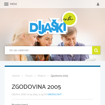
MENI
Domov
Forum
Matura
Zgodovina 2005
ZGODOVINA 2005
OBJAVLJENO 12.05.2005, 11:29 OD
GREENLIGHT
Pozdravljeni!