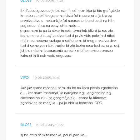
GLOSS
10.06.2005, 14:21
itk. ful odogovorou je blo danih. edin tm kjer je biu graf glede
kmetou al neki tazga. am... tista ful mocna crta je bla za
prebivalstvo u mestu k je ful narascalo. tku d ce si na hitr
pogledou, si se na easy loh zmotu....
drgac nam je pa ta stvar in cela tema tok bliz d je res zlo
tezko ne napist usj za dve. tud d prvic vids polo in d nikol
nisi meu nobene razlage u soli o tem, bi mogu rest za dve.
tud d se ne vem kok trudis, bi zlo tezko resu test za ena. usj
jst tko mislm. k uprasanja so bla k d bi te nekdo uprasou
kaku si in ti neb vedu odgovora.
VIPO
10.06.2005, 14:41
Jaz jaz samo mocno upam, da bo na listu pisalo zgodovina
2 .. , ker mam matematiko narejeno z 3 .. anglescino z 3 ,
slovenscino z 2 , pa geografijo z 2 .. samo ta klinceva
zgodovina se manjka .. pa je zbirka koncana :DDD
GLOSS
10.06.2005, 15:02
sj bo. ce ti sam to manka, pol ni panike...