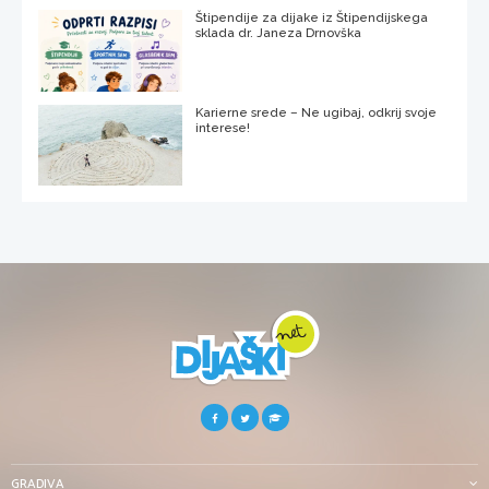
Štipendije za dijake iz Štipendijskega
sklada dr. Janeza Drnovška
Karierne srede – Ne ugibaj, odkrij svoje
interese!
GRADIVA