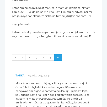
Letos sm se spravil delat maturo in mam en problem, nimam
zapiskov... Tko, da če se me kdo usmili in mu ni odveč, naj mi
pošlje svoje natipkane zapiske na tempelj00@yahoo.com. ::)
najlepša hvala
Lahko pa tudi poveste svoja mnenja o zgodovini, jst sm upam da
se jo bom naucu zdj v teh 3 tednih, neki pa vem ze od prej :B
1
2
3
4
5
6
TANKA
09.06.2005, 22:41
Mi še kr raspredamo o tej zgodli,že 5 strani mamo...sej ni
čudn folk hod gledat kwa se kle dogaja ???vem da se
zabejavaš,sm drgač kr pametna deklca(iq 145 prosm lepo)
8)....zgodlo bomo itak usi 5 dobil(razen tvojga sošolca....),pa
jst bom kr mato ene 4 dobila,pol sem šla pa prtožt da
znižajo kriterij ;D...hja...u glavnm lahko nočko,obnovo dobiš
jutr,k morm gkih u knižnco si ispisat imena k sm že