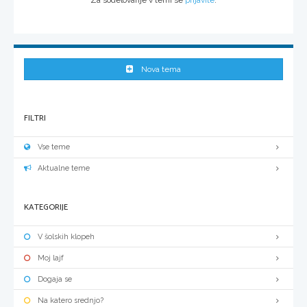
Nova tema
FILTRI
Vse teme
Aktualne teme
KATEGORIJE
V šolskih klopeh
Moj lajf
Dogaja se
Na katero srednjo?