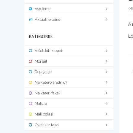
Vse teme
OB
Aktualne teme
A 
KATEGORIJE
Lp
V šolskih klopeh
Moj lajf
Dogaja se
Na katero srednjo?
Na kateri faks?
Matura
Mali oglasi
Čvek kar tako