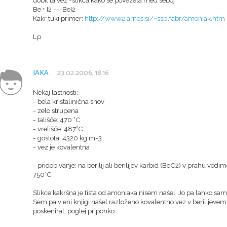
Be + I2 ---BeI2
Kakr tuki primer:
http://www2.arnes.si/~ssplfabr/amoniak.htm
Lp
JAKA
23.02.2006, 18:16
Nekaj lastnosti:
- bela kristalinična snov
- zelo strupena
- tališče: 470 °C
- vrelišče: 487°C
- gostota: 4320 kg m-3
- vez je kovalentna
- pridobivanje: na berilij ali berilijev karbid (BeC2) v prahu vodim
750°C
Slikce kakršna je tista od amoniaka nisem našel. Jo pa lahko sam
Sem pa v eni knjigi našel razloženo kovalentno vez v berilijevem 
poskeniral, poglej priponko.