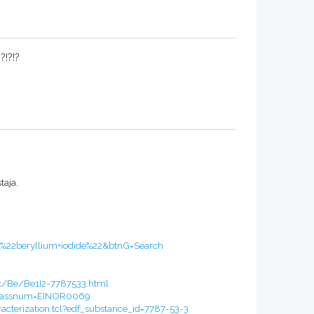
?!?!?
taja.
=%22beryllium+iodide%22&btnG=Search
/Be/Be1I2-7787533.html
p?bassnum=EINOR0069
acterization.tcl?edf_substance_id=7787-53-3