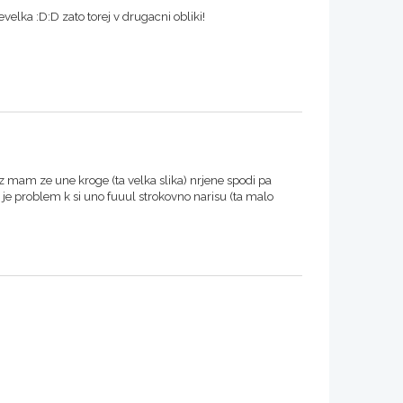
velka :D:D zato torej v drugacni obliki!
 jaz mam ze une kroge (ta velka slika) nrjene spodi pa
m je problem k si uno fuuul strokovno narisu (ta malo