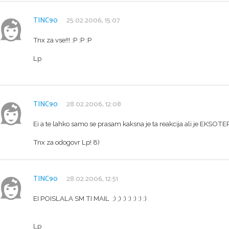
TINC90
25.02.2006, 15:07
Tnx za vse!!! :P :P :P
Lp
TINC90
28.02.2006, 12:08
Ei a te lahko samo se prasam kaksna je ta reakcija ali je EKS
Tnx za odogovr Lp! 8)
TINC90
28.02.2006, 12:51
EI POISLALA SM TI MAIL ;) ;) :) :) :) :) :)
Lp