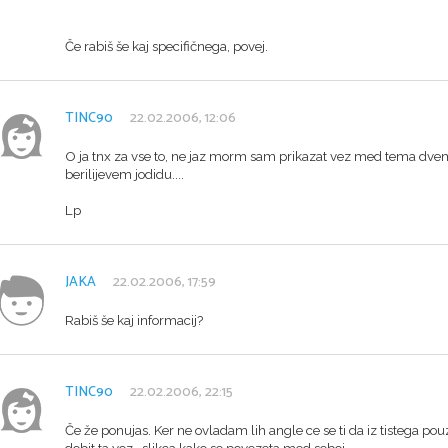
Če rabiš še kaj specifičnega, povej.
TINC90
22.02.2006, 12:06
O ja tnx za vse to, ne jaz morm sam prikazat vez med tema dve
berilijevem jodidu....
Lp
JAKA
22.02.2006, 17:59
Rabiš še kaj informacij?
TINC90
22.02.2006, 22:15
Če že ponujas. Ker ne ovladam lih angle ce se ti da iz tistega pouz
dobit ta vez -slikca kako se povezeta med seboj