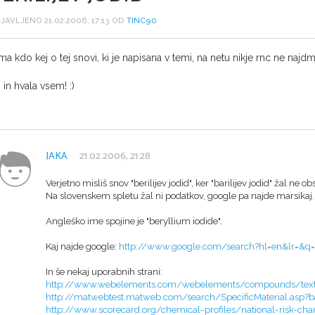
JAVLJENO 21.02.2006, 17:13 OD
TINC90
ma kdo kej o tej snovi, ki je napisana v temi, na netu nikje rnc ne najdm
 in hvala vsem! :)
JAKA
21.02.2006, 21:28
Verjetno misliš snov "berilijev jodid", ker "barilijev jodid" žal ne obs
Na slovenskem spletu žal ni podatkov, google pa najde marsikaj.
Angleško ime spojine je "beryllium iodide".
Kaj najde google:
http://www.google.com/search?hl=en&lr=&q
In še nekaj uporabnih strani:
http://www.webelements.com/webelements/compounds/text
http://matwebtest.matweb.com/search/SpecificMaterial.as
http://www.scorecard.org/chemical-profiles/national-risk-char