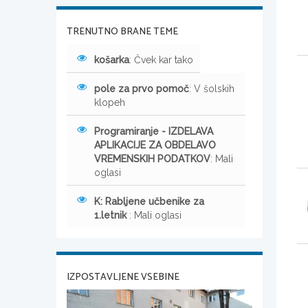
TRENUTNO BRANE TEME
košarka
: Čvek kar tako
pole za prvo pomoč
: V šolskih
klopeh
Programiranje - IZDELAVA
APLIKACIJE ZA OBDELAVO
VREMENSKIH PODATKOV
: Mali
oglasi
K: Rabljene učbenike za
1.letnik
: Mali oglasi
IZPOSTAVLJENE VSEBINE