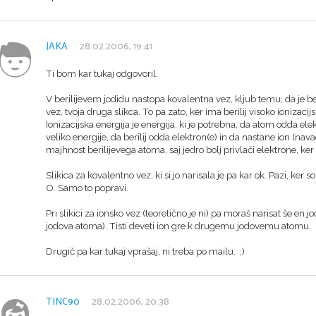
JAKA
28.02.2006, 19:41
Ti bom kar tukaj odgovoril.
V berilijevem jodidu nastopa kovalentna vez, kljub temu, da je beri
vez, tvoja druga slikca. To pa zato, ker ima berilij visoko ionizaci
Ionizacijska energija je energija, ki je potrebna, da atom odda ele
veliko energije, da berilij odda elektron(e) in da nastane ion (nav
majhnost berilijevega atoma, saj jedro bolj privlači elektrone, ker s
Slikica za kovalentno vez, ki si jo narisala je pa kar ok. Pazi, ker
O. Samo to popravi.
Pri slikici za ionsko vez (teoretično je ni) pa moraš narisat še en jo
jodova atoma). Tisti deveti ion gre k drugemu jodovemu atomu.
Drugič pa kar tukaj vprašaj, ni treba po mailu. ;)
TINC90
28.02.2006, 20:38