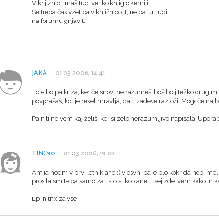
V knjižnici imaš tudi veliko knjig o kemiji.
Se treba čas vzet pa v knjižnico it, ne pa tu ljudi
na forumu gnjavit.
JAKA
01.03.2006, 14:41
Tole bo pa kriza, ker če snovi ne razumeš, boš bolj težko drugim t
povprašaš, kot je rekel mravlja, da ti zadeve razloži. Mogoče najbo
Pa niti ne vem kaj želiš, ker si zelo nerazumljivo napisala. Uporabi
TINC90
01.03.2006, 19:02
Am ja hodm v prvi letnik ane :( v osvni pa je blo kokr da nebi mel 
prosila sm te pa samo za tisto slikco ane.... sej zdej vem kako in kaj
Lp in tnx za vse