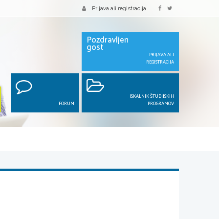
Prijava ali registracija
Pozdravljen
gost
PRIJAVA ALI
REGISTRACIJA
ISKALNIK ŠTUDIJSKIH
FORUM
PROGRAMOV