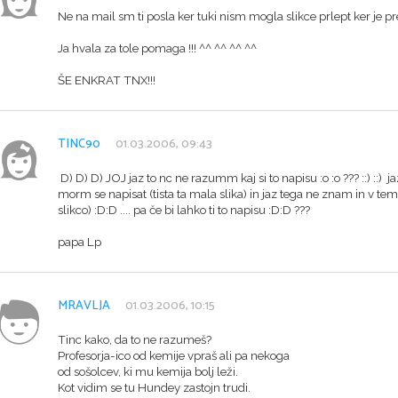
Ne na mail sm ti posla ker tuki nism mogla slikce prlept ker je pre
Ja hvala za tole pomaga !!! ^^ ^^ ^^ ^^
ŠE ENKRAT TNX!!!
TINC90
01.03.2006, 09:43
D) D) D) JOJ jaz to nc ne razumm kaj si to napisu :o :o ??? ::) ::)
morm se napisat (tista ta mala slika) in jaz tega ne znam in v te
slikco) :D:D .... pa če bi lahko ti to napisu :D:D ???
papa Lp
MRAVLJA
01.03.2006, 10:15
Tinc kako, da to ne razumeš?
Profesorja-ico od kemije vpraš ali pa nekoga
od sošolcev, ki mu kemija bolj leži.
Kot vidim se tu Hundey zastojn trudi.