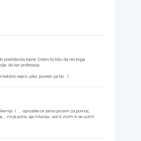
o predstavila kajne. Dobro bi bilo, da res koga
lje, da kar profesorja.
 kakšno vejico, piko, povedi, pa bo. ;)
kemijo :( ..... oprostite ce samo prosim za pomoc,
.... mi je jasno, aja mlavlja- sori k zivim in se ucim!