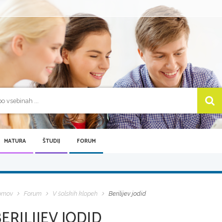
MATURA
ŠTUDIJ
FORUM
omov
Forum
V šolskih klopeh
Berilijev jodid
ERILIJEV JODID