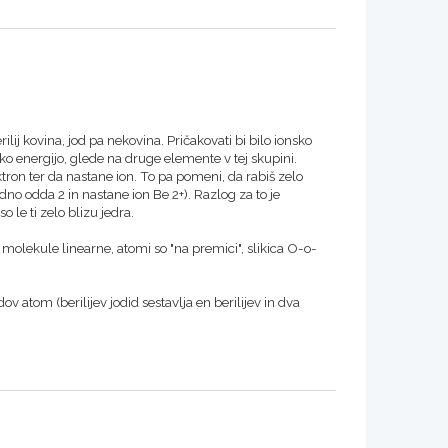
lij kovina, jod pa nekovina. Pričakovati bi bilo ionsko
jsko energijo, glede na druge elemente v tej skupini.
ktron ter da nastane ion. To pa pomeni, da rabiš zelo
adno odda 2 in nastane ion Be 2+). Razlog za to je
o le ti zelo blizu jedra.
 so molekule linearne, atomi so "na premici", slikica O-o-
dov atom (berilijev jodid sestavlja en berilijev in dva