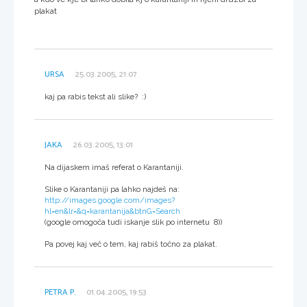
plakat
URSA
25.03.2005, 21:07
kaj pa rabis tekst ali slike? :)
JAKA
26.03.2005, 13:01
Na dijaskem imaš referat o Karantaniji.
Slike o Karantaniji pa lahko najdeš na:
http://images.google.com/images?
hl=en&lr=&q=karantanija&btnG=Search
(google omogoča tudi iskanje slik po internetu 8))
Pa povej kaj več o tem, kaj rabiš točno za plakat.
PETRA P.
01.04.2005, 19:53