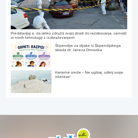
Predstavljaj si, da lahko združiš svojo strast do raziskovanja, varnosti
in novih tehnologij z izobraževanjem
Štipendije za dijake iz Štipendijskega
sklada dr. Janeza Drnovška
Karierne srede – Ne ugibaj, odkrij svoje
interese!