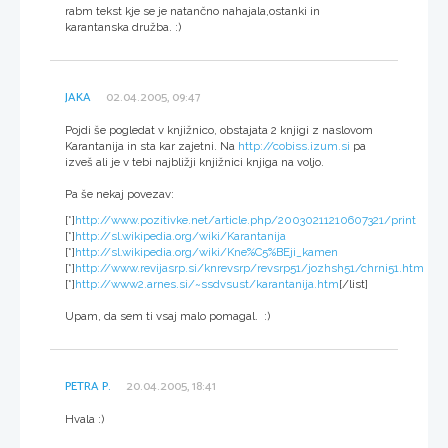
rabm tekst kje se je natančno nahajala,ostanki in
karantanska družba. :)
JAKA
02.04.2005, 09:47
Pojdi še pogledat v knjižnico, obstajata 2 knjigi z naslovom
Karantanija in sta kar zajetni. Na
http://cobiss.izum.si
pa
izveš ali je v tebi najbližji knjižnici knjiga na voljo.
Pa še nekaj povezav:
[*]
http://www.pozitivke.net/article.php/20030211210607321/print
[*]
http://sl.wikipedia.org/wiki/Karantanija
[*]
http://sl.wikipedia.org/wiki/Kne%C5%BEji_kamen
[*]
http://www.revijasrp.si/knrevsrp/revsrp51/jozhsh51/chrni51.htm
[*]
http://www2.arnes.si/~ssdvsust/karantanija.htm
[/list]
Upam, da sem ti vsaj malo pomagal. :)
PETRA P.
20.04.2005, 18:41
Hvala :)