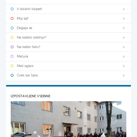
V šolskih klopeh
Moj lajf
Dogaja se
Na katero srednjo?
Na kateri faks?
Matura
Mali oglasi
Čvek kar tako
IZPOSTAVLJENE VSEBINE