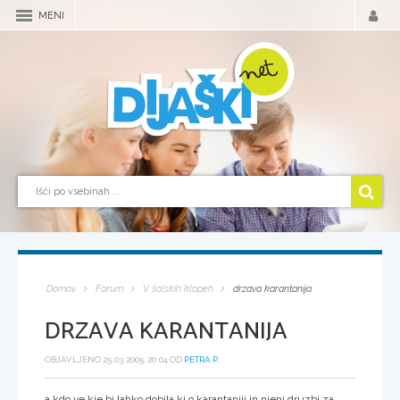
MENI
Domov
Forum
V šolskih klopeh
drzava karantanija
DRZAVA KARANTANIJA
OBJAVLJENO 25.03.2005, 20:04 OD
PETRA P.
a kdo ve kje bi lahko dobila kj o karantaniji in njeni druzbi za