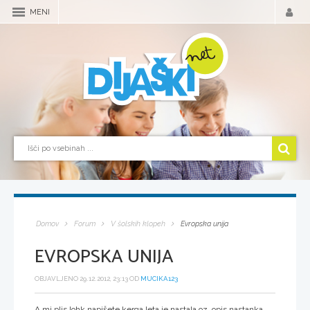
MENI
Domov
Forum
V šolskih klopeh
Evropska unija
EVROPSKA UNIJA
OBJAVLJENO 29.12.2012, 23:13 OD
MUCIKA123
A mi plis lohk napišete,kerga leta je nastala oz. opis nastanka