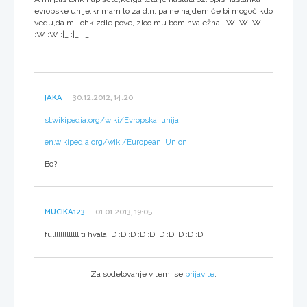
evropske unije,kr mam to za d.n. pa ne najdem,če bi mogoč kdo
vedu,da mi lohk zdle pove, zloo mu bom hvaležna. :W :W :W
:W :W :|_ :|_ :|_
JAKA
30.12.2012, 14:20
sl.wikipedia.org/wiki/Evropska_unija
en.wikipedia.org/wiki/European_Union
Bo?
MUCIKA123
01.01.2013, 19:05
fulllllllllllll ti hvala :D :D :D :D :D :D :D :D :D :D
Za sodelovanje v temi se
prijavite
.