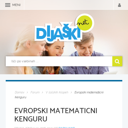
MENI
Domov
Forum
V šolskih klopeh
Evropski matematicni
kenguru
EVROPSKI MATEMATICNI
KENGURU