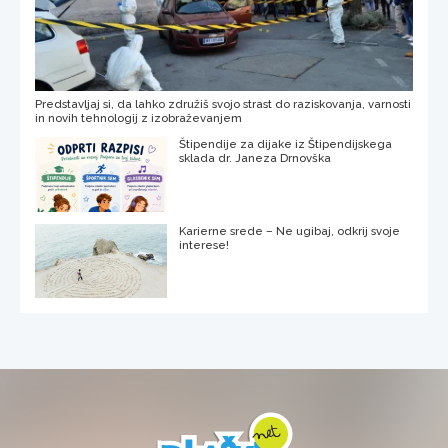
Predstavljaj si, da lahko združiš svojo strast do raziskovanja, varnosti
in novih tehnologij z izobraževanjem
Štipendije za dijake iz Štipendijskega
sklada dr. Janeza Drnovška
Karierne srede – Ne ugibaj, odkrij svoje
interese!