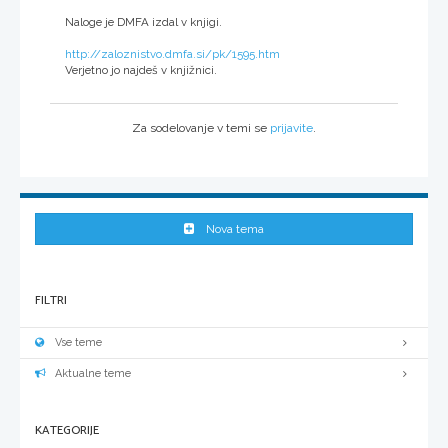
Naloge je DMFA izdal v knjigi.
http://zaloznistvo.dmfa.si/pk/1595.htm
Verjetno jo najdeš v knjižnici.
Za sodelovanje v temi se
prijavite
.
Nova tema
FILTRI
Vse teme
Aktualne teme
KATEGORIJE