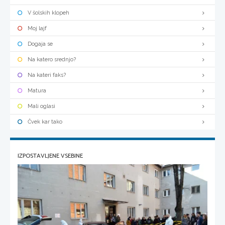
V šolskih klopeh
Moj lajf
Dogaja se
Na katero srednjo?
Na kateri faks?
Matura
Mali oglasi
Čvek kar tako
IZPOSTAVLJENE VSEBINE