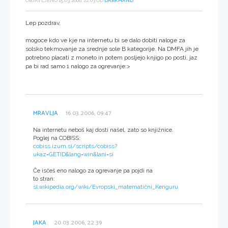
OBJAVLJENO 15.03.2006, 22:03 OD
DARKHAND
Lep pozdrav,
mogoce kdo ve kje na internetu bi se dalo dobiti naloge za
solsko tekmovanje za srednje sole B kategorije. Na DMFA jih je
potrebno placati z moneto in potem posljejo knjigo po posti, jaz
pa bi rad samo 1 nalogo za ogrevanje:>
MRAVLJA
16.03.2006, 09:47
Na internetu neboš kaj dosti našel, zato so knjižnice.
Poglej na COBISS:
cobiss.izum.si/scripts/cobiss?
ukaz=GETID&lang=win&lani=si
Če isčeš eno nalogo za ogrevanje pa pojdi na
to stran:
sl.wikipedia.org/wiki/Evropski_matematični_Kenguru
JAKA
20.03.2006, 22:39